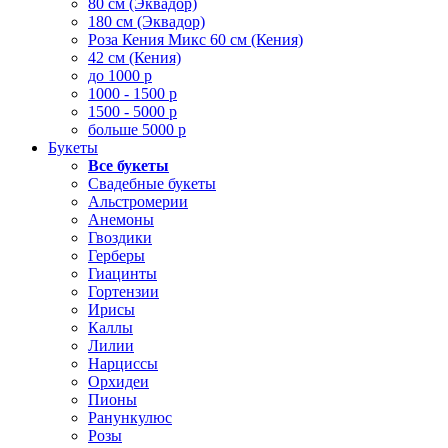
80 см (Эквадор)
180 см (Эквадор)
Роза Кения Микс 60 см (Кения)
42 см (Кения)
до 1000 р
1000 - 1500 р
1500 - 5000 р
больше 5000 р
Букеты
Все букеты
Свадебные букеты
Альстромерии
Анемоны
Гвоздики
Герберы
Гиацинты
Гортензии
Ирисы
Каллы
Лилии
Нарциссы
Орхидеи
Пионы
Ранункулюс
Розы