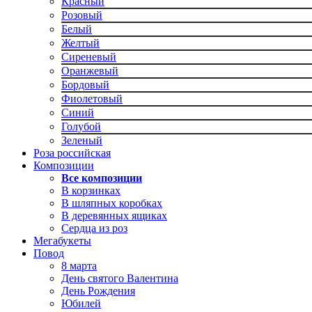
Красный
Розовый
Белый
Желтый
Сиреневый
Оранжевый
Бордовый
Фиолетовый
Синий
Голубой
Зеленый
Роза российская
Композиции
Все композиции
В корзинках
В шляпных коробках
В деревянных ящиках
Сердца из роз
Мегабукеты
Повод
8 марта
День святого Валентина
День Рождения
Юбилей