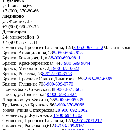
Трубчевск
ул.Брянская,66
+7 (900) 370-80-66
Людиново
ул. Фокина, 35
+7 (900) 690-53-35
Десногорск
2-й микрорайон, 3
+7 (900) 357-1333
Смоленск, Проспект Гагарина, 12/1
8-952-967-1212
Магазин ком
Брянск, Авиационная, 28
8-950-694-2828
Брянск, Бежицкая, 1, к.8
8-900-699-9811
Брянск, Красноармейская, 44
8-900-699-9044
Брянск, Металлистов, 2
8-900-373-6622
Брянск, Рылеева, 53
8-952-960-3553
Брянск, Проспект Станке Димитрова,65
8-953-284-6565
Брянск, Пушкина,70
8-900-699-0770
Новозыбков, Советская,3
8-900-367-3603
Почеп, ул.Толстого,24
8-900-693-2424
Людиново, ул. Фокина, 35
8-900-6905335
Трубчевск, ул.Брянская,66
8-900-370-8066
Унеча, улица Октябрьская,2
8-900-692-2002
Смоленск, ул.Кутузова, 2
8-900-694-0202
Смоленск, Проспект Гагарина, 12/1
8-951-7071212
Смоленск, Рыленкова,61А
8-953-299-6161