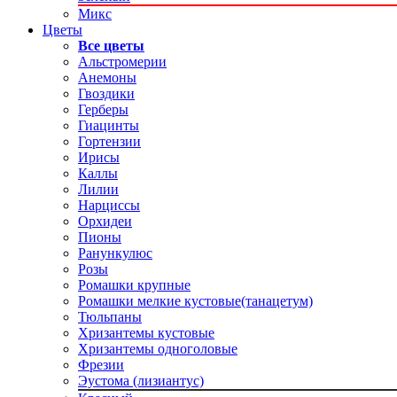
Микс
Цветы
Все цветы
Альстромерии
Анемоны
Гвоздики
Герберы
Гиацинты
Гортензии
Ирисы
Каллы
Лилии
Нарциссы
Орхидеи
Пионы
Ранункулюс
Розы
Ромашки крупные
Ромашки мелкие кустовые(танацетум)
Тюльпаны
Хризантемы кустовые
Хризантемы одноголовые
Фрезии
Эустома (лизиантус)