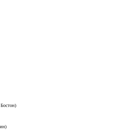
 Бостон)
ин)