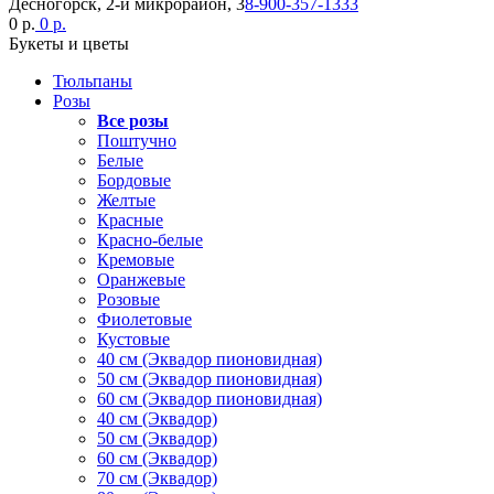
Десногорск, 2-й микрорайон, 3
8-900-357-1333
0 р.
0 р.
Букеты и цветы
Тюльпаны
Розы
Все розы
Поштучно
Белые
Бордовые
Желтые
Красные
Красно-белые
Кремовые
Оранжевые
Розовые
Фиолетовые
Кустовые
40 см (Эквадор пионовидная)
50 см (Эквадор пионовидная)
60 см (Эквадор пионовидная)
40 см (Эквадор)
50 см (Эквадор)
60 см (Эквадор)
70 см (Эквадор)