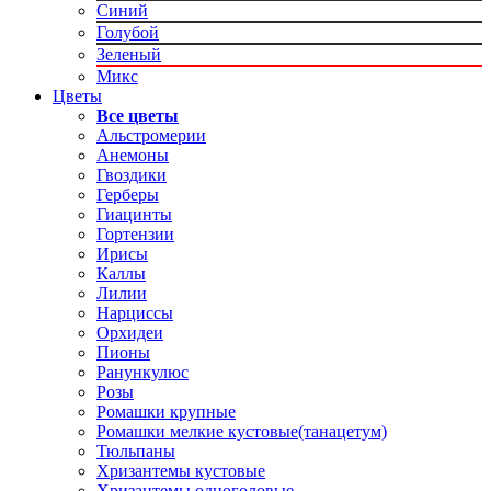
Синий
Голубой
Зеленый
Микс
Цветы
Все цветы
Альстромерии
Анемоны
Гвоздики
Герберы
Гиацинты
Гортензии
Ирисы
Каллы
Лилии
Нарциссы
Орхидеи
Пионы
Ранункулюс
Розы
Ромашки крупные
Ромашки мелкие кустовые(танацетум)
Тюльпаны
Хризантемы кустовые
Хризантемы одноголовые