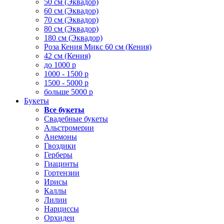
50 см (Эквадор)
60 см (Эквадор)
70 см (Эквадор)
80 см (Эквадор)
180 см (Эквадор)
Роза Кения Микс 60 см (Кения)
42 см (Кения)
до 1000 р
1000 - 1500 р
1500 - 5000 р
больше 5000 р
Букеты
Все букеты
Свадебные букеты
Альстромерии
Анемоны
Гвоздики
Герберы
Гиацинты
Гортензии
Ирисы
Каллы
Лилии
Нарциссы
Орхидеи