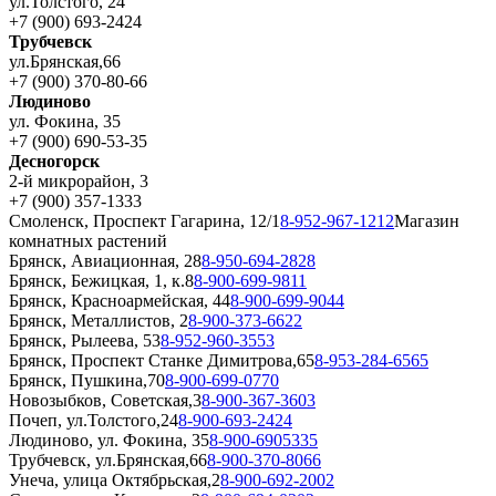
ул.Толстого, 24
+7 (900) 693-2424
Трубчевск
ул.Брянская,66
+7 (900) 370-80-66
Людиново
ул. Фокина, 35
+7 (900) 690-53-35
Десногорск
2-й микрорайон, 3
+7 (900) 357-1333
Смоленск, Проспект Гагарина, 12/1
8-952-967-1212
Магазин
комнатных растений
Брянск, Авиационная, 28
8-950-694-2828
Брянск, Бежицкая, 1, к.8
8-900-699-9811
Брянск, Красноармейская, 44
8-900-699-9044
Брянск, Металлистов, 2
8-900-373-6622
Брянск, Рылеева, 53
8-952-960-3553
Брянск, Проспект Станке Димитрова,65
8-953-284-6565
Брянск, Пушкина,70
8-900-699-0770
Новозыбков, Советская,3
8-900-367-3603
Почеп, ул.Толстого,24
8-900-693-2424
Людиново, ул. Фокина, 35
8-900-6905335
Трубчевск, ул.Брянская,66
8-900-370-8066
Унеча, улица Октябрьская,2
8-900-692-2002