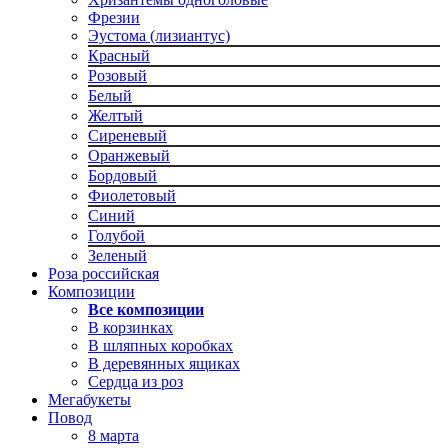
Фрезии
Эустома (лизиантус)
Красный
Розовый
Белый
Желтый
Сиреневый
Оранжевый
Бордовый
Фиолетовый
Синий
Голубой
Зеленый
Роза российская
Композиции
Все композиции
В корзинках
В шляпных коробках
В деревянных ящиках
Сердца из роз
Мегабукеты
Повод
8 марта