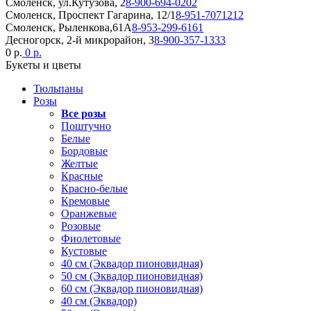
Смоленск, ул.Кутузова, 2
8-900-694-0202
Смоленск, Проспект Гагарина, 12/1
8-951-7071212
Смоленск, Рыленкова,61А
8-953-299-6161
Десногорск, 2-й микрорайон, 3
8-900-357-1333
0 р.
0 р.
Букеты и цветы
Тюльпаны
Розы
Все розы
Поштучно
Белые
Бордовые
Желтые
Красные
Красно-белые
Кремовые
Оранжевые
Розовые
Фиолетовые
Кустовые
40 см (Эквадор пионовидная)
50 см (Эквадор пионовидная)
60 см (Эквадор пионовидная)
40 см (Эквадор)