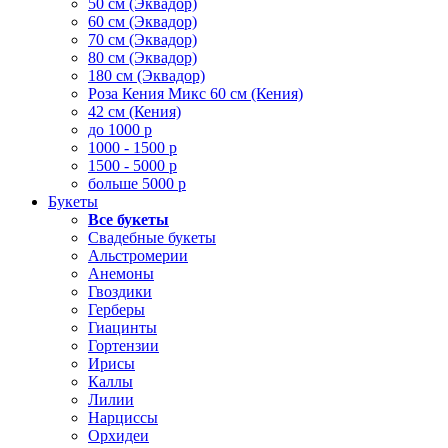
50 см (Эквадор)
60 см (Эквадор)
70 см (Эквадор)
80 см (Эквадор)
180 см (Эквадор)
Роза Кения Микс 60 см (Кения)
42 см (Кения)
до 1000 р
1000 - 1500 р
1500 - 5000 р
больше 5000 р
Букеты
Все букеты
Свадебные букеты
Альстромерии
Анемоны
Гвоздики
Герберы
Гиацинты
Гортензии
Ирисы
Каллы
Лилии
Нарциссы
Орхидеи