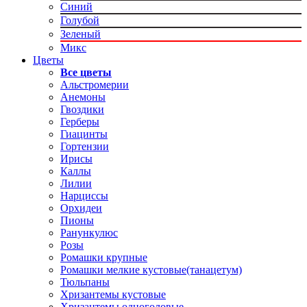
Синий
Голубой
Зеленый
Микс
Цветы
Все цветы
Альстромерии
Анемоны
Гвоздики
Герберы
Гиацинты
Гортензии
Ирисы
Каллы
Лилии
Нарциссы
Орхидеи
Пионы
Ранункулюс
Розы
Ромашки крупные
Ромашки мелкие кустовые(танацетум)
Тюльпаны
Хризантемы кустовые
Хризантемы одноголовые