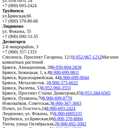
ул.Толстого, 24
+7 (900) 693-2424
Трубчевск
ул.Брянская,66
+7 (900) 370-80-66
Людиново
ул. Фокина, 35
+7 (900) 690-53-35
Десногорск
2-й микрорайон, 3
+7 (900) 357-1333
Смоленск, Проспект Гагарина, 12/1
8-952-967-1212
Магазин
комнатных растений
Брянск, Авиационная, 28
8-950-694-2828
Брянск, Бежицкая, 1, к.8
8-900-699-9811
Брянск, Красноармейская, 44
8-900-699-9044
Брянск, Металлистов, 2
8-900-373-6622
Брянск, Рылеева, 53
8-952-960-3553
Брянск, Проспект Станке Димитрова,65
8-953-284-6565
Брянск, Пушкина,70
8-900-699-0770
Новозыбков, Советская,3
8-900-367-3603
Почеп, ул.Толстого,24
8-900-693-2424
Людиново, ул. Фокина, 35
8-900-6905335
Трубчевск, ул.Брянская,66
8-900-370-8066
Унеча, улица Октябрьская,2
8-900-692-2002