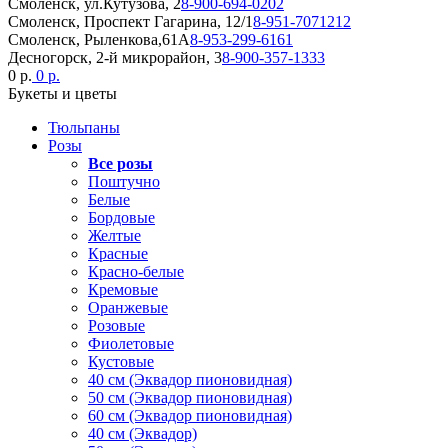
Смоленск, ул.Кутузова, 2
8-900-694-0202
Смоленск, Проспект Гагарина, 12/1
8-951-7071212
Смоленск, Рыленкова,61А
8-953-299-6161
Десногорск, 2-й микрорайон, 3
8-900-357-1333
0 р.
0 р.
Букеты и цветы
Тюльпаны
Розы
Все розы
Поштучно
Белые
Бордовые
Желтые
Красные
Красно-белые
Кремовые
Оранжевые
Розовые
Фиолетовые
Кустовые
40 см (Эквадор пионовидная)
50 см (Эквадор пионовидная)
60 см (Эквадор пионовидная)
40 см (Эквадор)