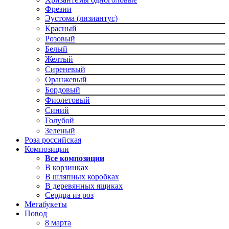
Фрезии
Эустома (лизиантус)
Красный
Розовый
Белый
Желтый
Сиреневый
Оранжевый
Бордовый
Фиолетовый
Синий
Голубой
Зеленый
Роза российская
Композиции
Все композиции
В корзинках
В шляпных коробках
В деревянных ящиках
Сердца из роз
Мегабукеты
Повод
8 марта