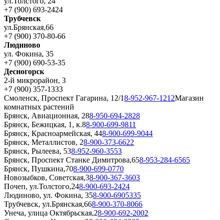
ул.Толстого, 24
+7 (900) 693-2424
Трубчевск
ул.Брянская,66
+7 (900) 370-80-66
Людиново
ул. Фокина, 35
+7 (900) 690-53-35
Десногорск
2-й микрорайон, 3
+7 (900) 357-1333
Смоленск, Проспект Гагарина, 12/1
8-952-967-1212
Магазин
комнатных растений
Брянск, Авиационная, 28
8-950-694-2828
Брянск, Бежицкая, 1, к.8
8-900-699-9811
Брянск, Красноармейская, 44
8-900-699-9044
Брянск, Металлистов, 2
8-900-373-6622
Брянск, Рылеева, 53
8-952-960-3553
Брянск, Проспект Станке Димитрова,65
8-953-284-6565
Брянск, Пушкина,70
8-900-699-0770
Новозыбков, Советская,3
8-900-367-3603
Почеп, ул.Толстого,24
8-900-693-2424
Людиново, ул. Фокина, 35
8-900-6905335
Трубчевск, ул.Брянская,66
8-900-370-8066
Унеча, улица Октябрьская,2
8-900-692-2002