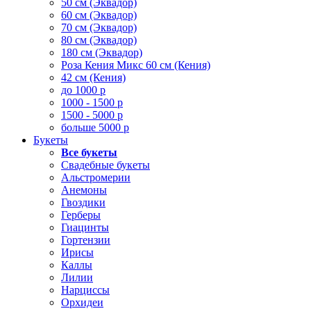
50 см (Эквадор)
60 см (Эквадор)
70 см (Эквадор)
80 см (Эквадор)
180 см (Эквадор)
Роза Кения Микс 60 см (Кения)
42 см (Кения)
до 1000 р
1000 - 1500 р
1500 - 5000 р
больше 5000 р
Букеты
Все букеты
Свадебные букеты
Альстромерии
Анемоны
Гвоздики
Герберы
Гиацинты
Гортензии
Ирисы
Каллы
Лилии
Нарциссы
Орхидеи