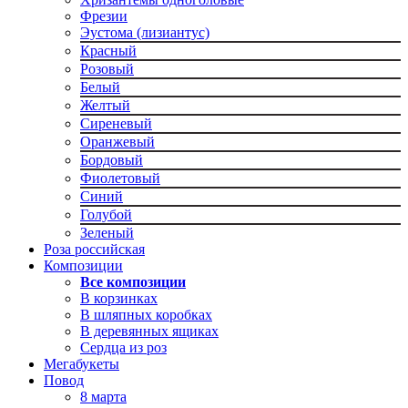
Фрезии
Эустома (лизиантус)
Красный
Розовый
Белый
Желтый
Сиреневый
Оранжевый
Бордовый
Фиолетовый
Синий
Голубой
Зеленый
Роза российская
Композиции
Все композиции
В корзинках
В шляпных коробках
В деревянных ящиках
Сердца из роз
Мегабукеты
Повод
8 марта