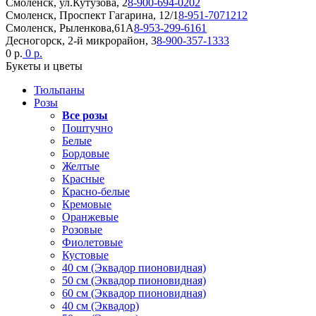
Смоленск, ул.Кутузова, 2
8-900-694-0202
Смоленск, Проспект Гагарина, 12/1
8-951-7071212
Смоленск, Рыленкова,61А
8-953-299-6161
Десногорск, 2-й микрорайон, 3
8-900-357-1333
0 р.
0 р.
Букеты и цветы
Тюльпаны
Розы
Все розы
Поштучно
Белые
Бордовые
Желтые
Красные
Красно-белые
Кремовые
Оранжевые
Розовые
Фиолетовые
Кустовые
40 см (Эквадор пионовидная)
50 см (Эквадор пионовидная)
60 см (Эквадор пионовидная)
40 см (Эквадор)