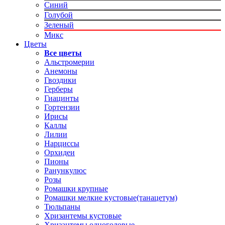
Синий
Голубой
Зеленый
Микс
Цветы
Все цветы
Альстромерии
Анемоны
Гвоздики
Герберы
Гиацинты
Гортензии
Ирисы
Каллы
Лилии
Нарциссы
Орхидеи
Пионы
Ранункулюс
Розы
Ромашки крупные
Ромашки мелкие кустовые(танацетум)
Тюльпаны
Хризантемы кустовые
Хризантемы одноголовые