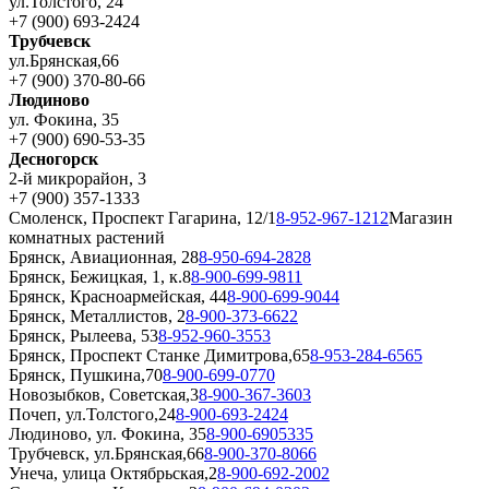
ул.Толстого, 24
+7 (900) 693-2424
Трубчевск
ул.Брянская,66
+7 (900) 370-80-66
Людиново
ул. Фокина, 35
+7 (900) 690-53-35
Десногорск
2-й микрорайон, 3
+7 (900) 357-1333
Смоленск, Проспект Гагарина, 12/1
8-952-967-1212
Магазин
комнатных растений
Брянск, Авиационная, 28
8-950-694-2828
Брянск, Бежицкая, 1, к.8
8-900-699-9811
Брянск, Красноармейская, 44
8-900-699-9044
Брянск, Металлистов, 2
8-900-373-6622
Брянск, Рылеева, 53
8-952-960-3553
Брянск, Проспект Станке Димитрова,65
8-953-284-6565
Брянск, Пушкина,70
8-900-699-0770
Новозыбков, Советская,3
8-900-367-3603
Почеп, ул.Толстого,24
8-900-693-2424
Людиново, ул. Фокина, 35
8-900-6905335
Трубчевск, ул.Брянская,66
8-900-370-8066
Унеча, улица Октябрьская,2
8-900-692-2002