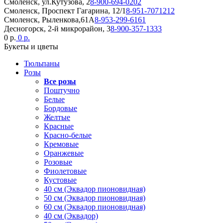
Смоленск, ул.Кутузова, 2
8-900-694-0202
Смоленск, Проспект Гагарина, 12/1
8-951-7071212
Смоленск, Рыленкова,61А
8-953-299-6161
Десногорск, 2-й микрорайон, 3
8-900-357-1333
0 р.
0 р.
Букеты и цветы
Тюльпаны
Розы
Все розы
Поштучно
Белые
Бордовые
Желтые
Красные
Красно-белые
Кремовые
Оранжевые
Розовые
Фиолетовые
Кустовые
40 см (Эквадор пионовидная)
50 см (Эквадор пионовидная)
60 см (Эквадор пионовидная)
40 см (Эквадор)