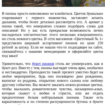
В пионы просто невозможно не влюбиться. Цветок буквально
очаровывает с первого знакомства, заставляет затаить
дыхания, чтобы более детально рассмотреть его. А аромат у
пиона такой, что невероятно сложно подобрать слова для
описания! Но у вас есть прекрасная возможность лично
насладиться элегантностью этого несколько взъерошенного,
но столь нежного цветка. В сети магазинов «Цветочный № 1»
представлен широкий ассортимент пионов по цене 250
рублей за штуку. Если не нашли что-то подходящее на сайте,
связывайтесь с нашими менеджерами и оформляйте цветы
под заказ!
Удивительно, что
букет пионов
столь же универсален, как и
букет роз. Вместе с тем, пионы выглядят очень ярко, необычно
и нестандартно. Преподнести такой презент уместно будет на
любое мероприятие, будь оно посвящено дню рождению,
выписке из роддома, открытию нового салона или любому
другому событию. Вы можете заказать нежно-розовые цветки,
чтобы высказать романтические чувства, насыщенно-алые,
которые скажут о любви и страсти, или же отдать
предпочтение белым нейтральным пионам. Также есть
вариативность и по степени распущенности бутона: в букете