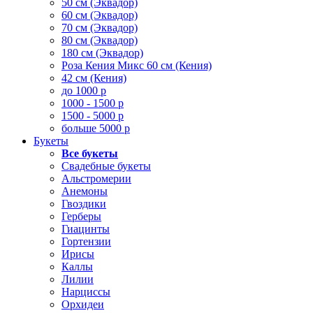
50 см (Эквадор)
60 см (Эквадор)
70 см (Эквадор)
80 см (Эквадор)
180 см (Эквадор)
Роза Кения Микс 60 см (Кения)
42 см (Кения)
до 1000 р
1000 - 1500 р
1500 - 5000 р
больше 5000 р
Букеты
Все букеты
Свадебные букеты
Альстромерии
Анемоны
Гвоздики
Герберы
Гиацинты
Гортензии
Ирисы
Каллы
Лилии
Нарциссы
Орхидеи