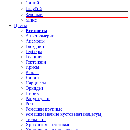
Синий
Голубой
Зеленый
Микс
Цветы
Все цветы
Альстромерии
Анемоны
Гвоздики
Герберы
Гиацинты
Гортензии
Ирисы
Каллы
Лилии
Нарциссы
Орхидеи
Пионы
Ранункулюс
Розы
Ромашки крупные
Ромашки мелкие кустовые(танацетум)
Тюльпаны
Хризантемы кустовые
Хризантемы одноголовые