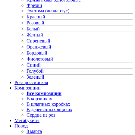
Фрезии
Эустома (лизиантус)
Красный
Розовый
Белый
Желтый
Сиреневый
Оранжевый
Бордовый
Фиолетовый
Синий
Голубой
Зеленый
Роза российская
Композиции
Все композиции
В корзинках
В шляпных коробках
В деревянных ящиках
Сердца из роз
Мегабукеты
Повод
8 марта