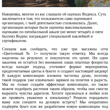
Наверняка, многие из вас слышали об оценках Яндекса. Суть
заключается в том, что пользователи сами оценивают
организации, с чьей деятельностью сталкивались. Далее,
организации которые были оценены максимальными
оценками по пятибалльной шкале (не менее четырёх и пяти
баллов) Яндекс награждает специальной наклейкой и
сертификатом.
Спешим вам сообщить, что уже три магазина сети
«Цветочный № 1» получили такую отметку. Мы всегда
нацелены на результат, и покупатели это ценят. Ни один
заказчик не остаётся без внимания: наши опытные флористы
всегда находят подход, уточняют формат мероприятия,
предпочитаемые цветы в букете и создают настоящий шедевр!
В каждую композицию вложена частичка души, поэтому
такой подарок уже изначально заряжен на позитив и радость.
Мы не только создаём эффектные композиции, но также
можем подобрать растения таким образом, чтобы они смогли
выразить чувства дарителя. Хотите признаться в любви или
же проявить уважение к начальнику? Решили порадовать
маму или спешите на деловую встречу? Мы оперативно
подберём букет или же разработаем новую композицию под