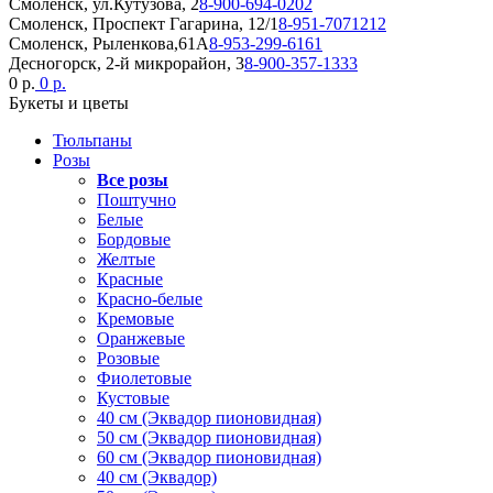
Смоленск, ул.Кутузова, 2
8-900-694-0202
Смоленск, Проспект Гагарина, 12/1
8-951-7071212
Смоленск, Рыленкова,61А
8-953-299-6161
Десногорск, 2-й микрорайон, 3
8-900-357-1333
0 р.
0 р.
Букеты и цветы
Тюльпаны
Розы
Все розы
Поштучно
Белые
Бордовые
Желтые
Красные
Красно-белые
Кремовые
Оранжевые
Розовые
Фиолетовые
Кустовые
40 см (Эквадор пионовидная)
50 см (Эквадор пионовидная)
60 см (Эквадор пионовидная)
40 см (Эквадор)