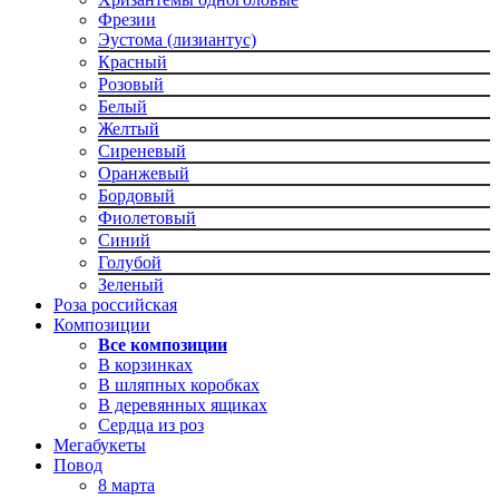
Фрезии
Эустома (лизиантус)
Красный
Розовый
Белый
Желтый
Сиреневый
Оранжевый
Бордовый
Фиолетовый
Синий
Голубой
Зеленый
Роза российская
Композиции
Все композиции
В корзинках
В шляпных коробках
В деревянных ящиках
Сердца из роз
Мегабукеты
Повод
8 марта