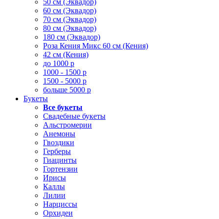
50 см (Эквадор)
60 см (Эквадор)
70 см (Эквадор)
80 см (Эквадор)
180 см (Эквадор)
Роза Кения Микс 60 см (Кения)
42 см (Кения)
до 1000 р
1000 - 1500 р
1500 - 5000 р
больше 5000 р
Букеты
Все букеты
Свадебные букеты
Альстромерии
Анемоны
Гвоздики
Герберы
Гиацинты
Гортензии
Ирисы
Каллы
Лилии
Нарциссы
Орхидеи