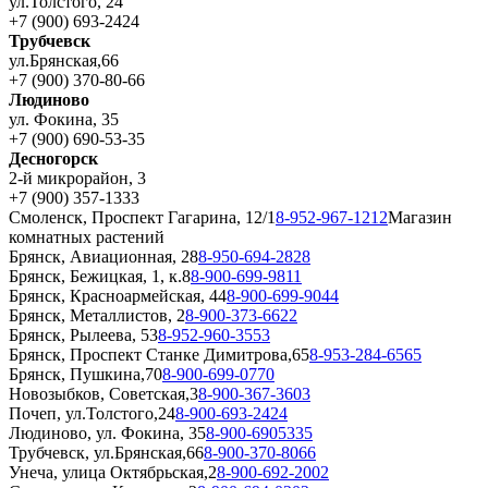
ул.Толстого, 24
+7 (900) 693-2424
Трубчевск
ул.Брянская,66
+7 (900) 370-80-66
Людиново
ул. Фокина, 35
+7 (900) 690-53-35
Десногорск
2-й микрорайон, 3
+7 (900) 357-1333
Смоленск, Проспект Гагарина, 12/1
8-952-967-1212
Магазин
комнатных растений
Брянск, Авиационная, 28
8-950-694-2828
Брянск, Бежицкая, 1, к.8
8-900-699-9811
Брянск, Красноармейская, 44
8-900-699-9044
Брянск, Металлистов, 2
8-900-373-6622
Брянск, Рылеева, 53
8-952-960-3553
Брянск, Проспект Станке Димитрова,65
8-953-284-6565
Брянск, Пушкина,70
8-900-699-0770
Новозыбков, Советская,3
8-900-367-3603
Почеп, ул.Толстого,24
8-900-693-2424
Людиново, ул. Фокина, 35
8-900-6905335
Трубчевск, ул.Брянская,66
8-900-370-8066
Унеча, улица Октябрьская,2
8-900-692-2002