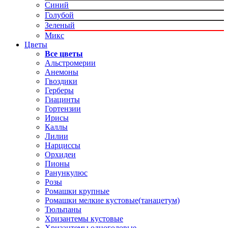
Синий
Голубой
Зеленый
Микс
Цветы
Все цветы
Альстромерии
Анемоны
Гвоздики
Герберы
Гиацинты
Гортензии
Ирисы
Каллы
Лилии
Нарциссы
Орхидеи
Пионы
Ранункулюс
Розы
Ромашки крупные
Ромашки мелкие кустовые(танацетум)
Тюльпаны
Хризантемы кустовые
Хризантемы одноголовые