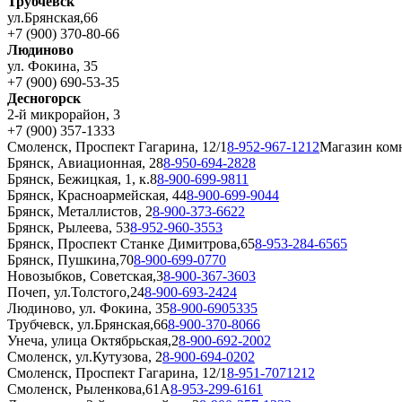
Трубчевск
ул.Брянская,66
+7 (900) 370-80-66
Людиново
ул. Фокина, 35
+7 (900) 690-53-35
Десногорск
2-й микрорайон, 3
+7 (900) 357-1333
Смоленск, Проспект Гагарина, 12/1
8-952-967-1212
Магазин ком
Брянск, Авиационная, 28
8-950-694-2828
Брянск, Бежицкая, 1, к.8
8-900-699-9811
Брянск, Красноармейская, 44
8-900-699-9044
Брянск, Металлистов, 2
8-900-373-6622
Брянск, Рылеева, 53
8-952-960-3553
Брянск, Проспект Станке Димитрова,65
8-953-284-6565
Брянск, Пушкина,70
8-900-699-0770
Новозыбков, Советская,3
8-900-367-3603
Почеп, ул.Толстого,24
8-900-693-2424
Людиново, ул. Фокина, 35
8-900-6905335
Трубчевск, ул.Брянская,66
8-900-370-8066
Унеча, улица Октябрьская,2
8-900-692-2002
Смоленск, ул.Кутузова, 2
8-900-694-0202
Смоленск, Проспект Гагарина, 12/1
8-951-7071212
Смоленск, Рыленкова,61А
8-953-299-6161