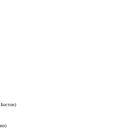
 Бостон)
ин)