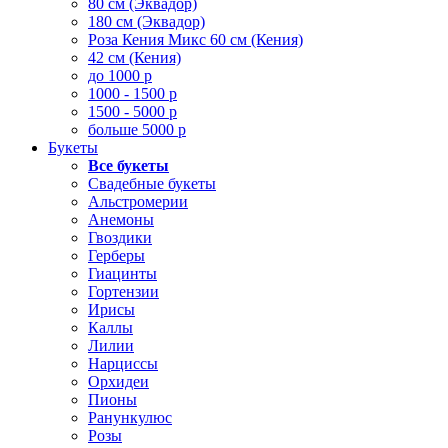
80 см (Эквадор)
180 см (Эквадор)
Роза Кения Микс 60 см (Кения)
42 см (Кения)
до 1000 р
1000 - 1500 р
1500 - 5000 р
больше 5000 р
Букеты
Все букеты
Свадебные букеты
Альстромерии
Анемоны
Гвоздики
Герберы
Гиацинты
Гортензии
Ирисы
Каллы
Лилии
Нарциссы
Орхидеи
Пионы
Ранункулюс
Розы