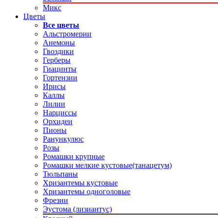
Микс
Цветы
Все цветы
Альстромерии
Анемоны
Гвоздики
Герберы
Гиацинты
Гортензии
Ирисы
Каллы
Лилии
Нарциссы
Орхидеи
Пионы
Ранункулюс
Розы
Ромашки крупные
Ромашки мелкие кустовые(танацетум)
Тюльпаны
Хризантемы кустовые
Хризантемы одноголовые
Фрезии
Эустома (лизиантус)