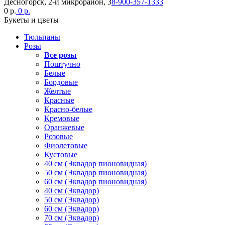
Десногорск, 2-й микрорайон, 3
8-900-357-1333
0 р.
0 р.
Букеты и цветы
Тюльпаны
Розы
Все розы
Поштучно
Белые
Бордовые
Желтые
Красные
Красно-белые
Кремовые
Оранжевые
Розовые
Фиолетовые
Кустовые
40 см (Эквадор пионовидная)
50 см (Эквадор пионовидная)
60 см (Эквадор пионовидная)
40 см (Эквадор)
50 см (Эквадор)
60 см (Эквадор)
70 см (Эквадор)