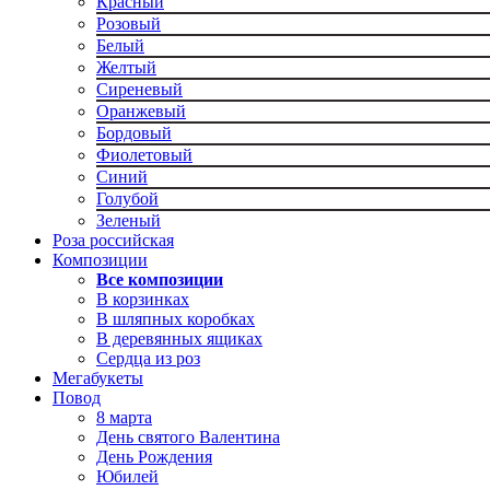
Красный
Розовый
Белый
Желтый
Сиреневый
Оранжевый
Бордовый
Фиолетовый
Синий
Голубой
Зеленый
Роза российская
Композиции
Все композиции
В корзинках
В шляпных коробках
В деревянных ящиках
Сердца из роз
Мегабукеты
Повод
8 марта
День святого Валентина
День Рождения
Юбилей