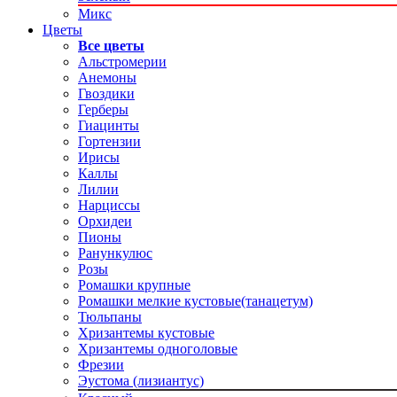
Микс
Цветы
Все цветы
Альстромерии
Анемоны
Гвоздики
Герберы
Гиацинты
Гортензии
Ирисы
Каллы
Лилии
Нарциссы
Орхидеи
Пионы
Ранункулюс
Розы
Ромашки крупные
Ромашки мелкие кустовые(танацетум)
Тюльпаны
Хризантемы кустовые
Хризантемы одноголовые
Фрезии
Эустома (лизиантус)