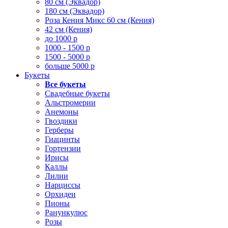
80 см (Эквадор)
180 см (Эквадор)
Роза Кения Микс 60 см (Кения)
42 см (Кения)
до 1000 р
1000 - 1500 р
1500 - 5000 р
больше 5000 р
Букеты
Все букеты
Свадебные букеты
Альстромерии
Анемоны
Гвоздики
Герберы
Гиацинты
Гортензии
Ирисы
Каллы
Лилии
Нарциссы
Орхидеи
Пионы
Ранункулюс
Розы