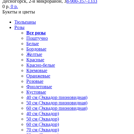
Десногорск, 2-й микрорайон, 3
8-900-357-1333
0 р.
0 р.
Букеты и цветы
Тюльпаны
Розы
Все розы
Поштучно
Белые
Бордовые
Желтые
Красные
Красно-белые
Кремовые
Оранжевые
Розовые
Фиолетовые
Кустовые
40 см (Эквадор пионовидная)
50 см (Эквадор пионовидная)
60 см (Эквадор пионовидная)
40 см (Эквадор)
50 см (Эквадор)
60 см (Эквадор)
70 см (Эквадор)