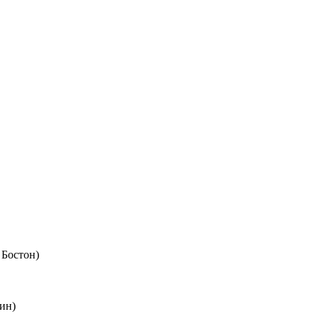
 Бостон)
ин)