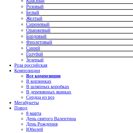
Красный
Розовый
Белый
Желтый
Сиреневый
Оранжевый
Бордовый
Фиолетовый
Синий
Голубой
Зеленый
Роза российская
Композиции
Все композиции
В корзинках
В шляпных коробках
В деревянных ящиках
Сердца из роз
Мегабукеты
Повод
8 марта
День святого Валентина
День Рождения
Юбилей