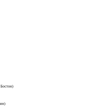
 Бостон)
ин)