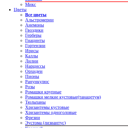
Микс
Цветы
Все цветы
Альстромерии
Анемоны
Гвоздики
Герберы
Гиацинты
Гортензии
Ирисы
Каллы
Лилии
Нарциссы
Орхидеи
Пионы
Ранункулюс
Розы
Ромашки крупные
Ромашки мелкие кустовые(танацетум)
Тюльпаны
Хризантемы кустовые
Хризантемы одноголовые
Фрезии
Эустома (лизиантус)