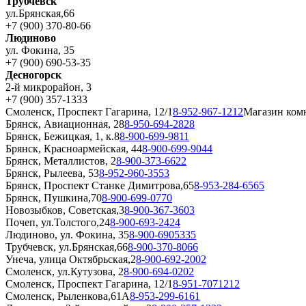
Трубчевск
ул.Брянская,66
+7 (900) 370-80-66
Людиново
ул. Фокина, 35
+7 (900) 690-53-35
Десногорск
2-й микрорайон, 3
+7 (900) 357-1333
Смоленск, Проспект Гагарина, 12/1
8-952-967-1212
Магазин ком
Брянск, Авиационная, 28
8-950-694-2828
Брянск, Бежицкая, 1, к.8
8-900-699-9811
Брянск, Красноармейская, 44
8-900-699-9044
Брянск, Металлистов, 2
8-900-373-6622
Брянск, Рылеева, 53
8-952-960-3553
Брянск, Проспект Станке Димитрова,65
8-953-284-6565
Брянск, Пушкина,70
8-900-699-0770
Новозыбков, Советская,3
8-900-367-3603
Почеп, ул.Толстого,24
8-900-693-2424
Людиново, ул. Фокина, 35
8-900-6905335
Трубчевск, ул.Брянская,66
8-900-370-8066
Унеча, улица Октябрьская,2
8-900-692-2002
Смоленск, ул.Кутузова, 2
8-900-694-0202
Смоленск, Проспект Гагарина, 12/1
8-951-7071212
Смоленск, Рыленкова,61А
8-953-299-6161