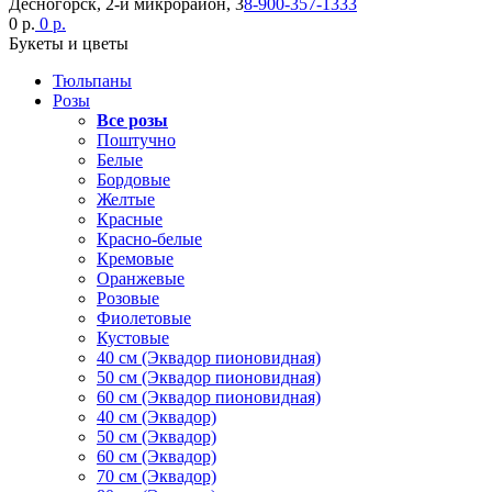
Десногорск, 2-й микрорайон, 3
8-900-357-1333
0 р.
0 р.
Букеты и цветы
Тюльпаны
Розы
Все розы
Поштучно
Белые
Бордовые
Желтые
Красные
Красно-белые
Кремовые
Оранжевые
Розовые
Фиолетовые
Кустовые
40 см (Эквадор пионовидная)
50 см (Эквадор пионовидная)
60 см (Эквадор пионовидная)
40 см (Эквадор)
50 см (Эквадор)
60 см (Эквадор)
70 см (Эквадор)