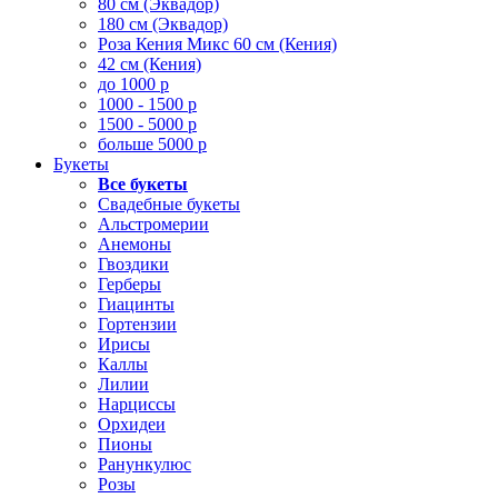
80 см (Эквадор)
180 см (Эквадор)
Роза Кения Микс 60 см (Кения)
42 см (Кения)
до 1000 р
1000 - 1500 р
1500 - 5000 р
больше 5000 р
Букеты
Все букеты
Свадебные букеты
Альстромерии
Анемоны
Гвоздики
Герберы
Гиацинты
Гортензии
Ирисы
Каллы
Лилии
Нарциссы
Орхидеи
Пионы
Ранункулюс
Розы