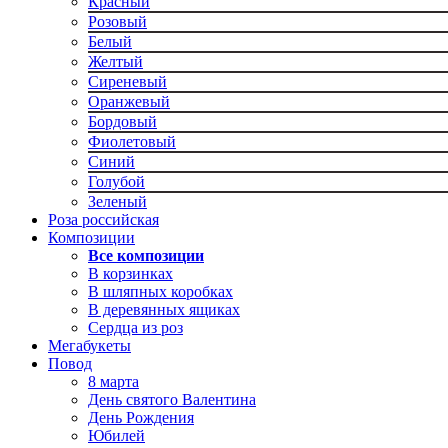
Красный
Розовый
Белый
Желтый
Сиреневый
Оранжевый
Бордовый
Фиолетовый
Синий
Голубой
Зеленый
Роза российская
Композиции
Все композиции
В корзинках
В шляпных коробках
В деревянных ящиках
Сердца из роз
Мегабукеты
Повод
8 марта
День святого Валентина
День Рождения
Юбилей