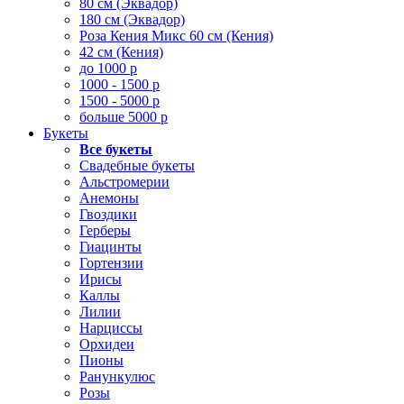
80 см (Эквадор)
180 см (Эквадор)
Роза Кения Микс 60 см (Кения)
42 см (Кения)
до 1000 р
1000 - 1500 р
1500 - 5000 р
больше 5000 р
Букеты
Все букеты
Свадебные букеты
Альстромерии
Анемоны
Гвоздики
Герберы
Гиацинты
Гортензии
Ирисы
Каллы
Лилии
Нарциссы
Орхидеи
Пионы
Ранункулюс
Розы