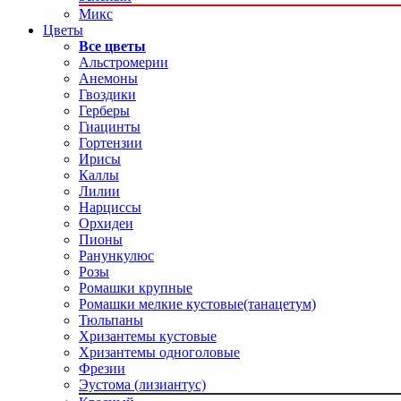
Микс
Цветы
Все цветы
Альстромерии
Анемоны
Гвоздики
Герберы
Гиацинты
Гортензии
Ирисы
Каллы
Лилии
Нарциссы
Орхидеи
Пионы
Ранункулюс
Розы
Ромашки крупные
Ромашки мелкие кустовые(танацетум)
Тюльпаны
Хризантемы кустовые
Хризантемы одноголовые
Фрезии
Эустома (лизиантус)