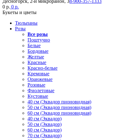
Десногорск, 2-й микрорайон, 3
8-900-357-1333
0 р.
0 р.
Букеты и цветы
Тюльпаны
Розы
Все розы
Поштучно
Белые
Бордовые
Желтые
Красные
Красно-белые
Кремовые
Оранжевые
Розовые
Фиолетовые
Кустовые
40 см (Эквадор пионовидная)
50 см (Эквадор пионовидная)
60 см (Эквадор пионовидная)
40 см (Эквадор)
50 см (Эквадор)
60 см (Эквадор)
70 см (Эквадор)