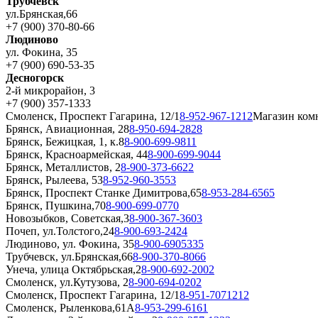
Трубчевск
ул.Брянская,66
+7 (900) 370-80-66
Людиново
ул. Фокина, 35
+7 (900) 690-53-35
Десногорск
2-й микрорайон, 3
+7 (900) 357-1333
Смоленск, Проспект Гагарина, 12/1
8-952-967-1212
Магазин ком
Брянск, Авиационная, 28
8-950-694-2828
Брянск, Бежицкая, 1, к.8
8-900-699-9811
Брянск, Красноармейская, 44
8-900-699-9044
Брянск, Металлистов, 2
8-900-373-6622
Брянск, Рылеева, 53
8-952-960-3553
Брянск, Проспект Станке Димитрова,65
8-953-284-6565
Брянск, Пушкина,70
8-900-699-0770
Новозыбков, Советская,3
8-900-367-3603
Почеп, ул.Толстого,24
8-900-693-2424
Людиново, ул. Фокина, 35
8-900-6905335
Трубчевск, ул.Брянская,66
8-900-370-8066
Унеча, улица Октябрьская,2
8-900-692-2002
Смоленск, ул.Кутузова, 2
8-900-694-0202
Смоленск, Проспект Гагарина, 12/1
8-951-7071212
Смоленск, Рыленкова,61А
8-953-299-6161