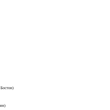
 Бостон)
ин)