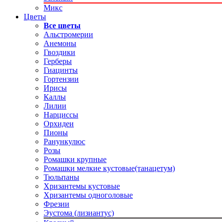
Микс
Цветы
Все цветы
Альстромерии
Анемоны
Гвоздики
Герберы
Гиацинты
Гортензии
Ирисы
Каллы
Лилии
Нарциссы
Орхидеи
Пионы
Ранункулюс
Розы
Ромашки крупные
Ромашки мелкие кустовые(танацетум)
Тюльпаны
Хризантемы кустовые
Хризантемы одноголовые
Фрезии
Эустома (лизиантус)