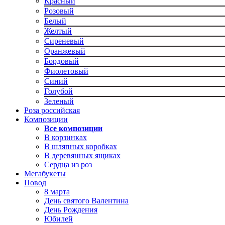
Красный
Розовый
Белый
Желтый
Сиреневый
Оранжевый
Бордовый
Фиолетовый
Синий
Голубой
Зеленый
Роза российская
Композиции
Все композиции
В корзинках
В шляпных коробках
В деревянных ящиках
Сердца из роз
Мегабукеты
Повод
8 марта
День святого Валентина
День Рождения
Юбилей