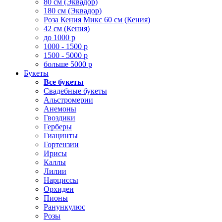
80 см (Эквадор)
180 см (Эквадор)
Роза Кения Микс 60 см (Кения)
42 см (Кения)
до 1000 р
1000 - 1500 р
1500 - 5000 р
больше 5000 р
Букеты
Все букеты
Свадебные букеты
Альстромерии
Анемоны
Гвоздики
Герберы
Гиацинты
Гортензии
Ирисы
Каллы
Лилии
Нарциссы
Орхидеи
Пионы
Ранункулюс
Розы