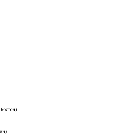
 Бостон)
ин)