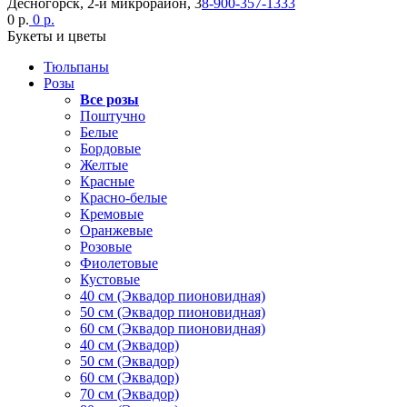
Десногорск, 2-й микрорайон, 3
8-900-357-1333
0 р.
0 р.
Букеты и цветы
Тюльпаны
Розы
Все розы
Поштучно
Белые
Бордовые
Желтые
Красные
Красно-белые
Кремовые
Оранжевые
Розовые
Фиолетовые
Кустовые
40 см (Эквадор пионовидная)
50 см (Эквадор пионовидная)
60 см (Эквадор пионовидная)
40 см (Эквадор)
50 см (Эквадор)
60 см (Эквадор)
70 см (Эквадор)