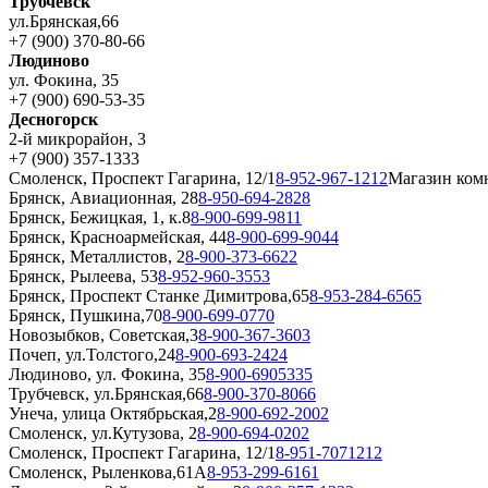
Трубчевск
ул.Брянская,66
+7 (900) 370-80-66
Людиново
ул. Фокина, 35
+7 (900) 690-53-35
Десногорск
2-й микрорайон, 3
+7 (900) 357-1333
Смоленск, Проспект Гагарина, 12/1
8-952-967-1212
Магазин ком
Брянск, Авиационная, 28
8-950-694-2828
Брянск, Бежицкая, 1, к.8
8-900-699-9811
Брянск, Красноармейская, 44
8-900-699-9044
Брянск, Металлистов, 2
8-900-373-6622
Брянск, Рылеева, 53
8-952-960-3553
Брянск, Проспект Станке Димитрова,65
8-953-284-6565
Брянск, Пушкина,70
8-900-699-0770
Новозыбков, Советская,3
8-900-367-3603
Почеп, ул.Толстого,24
8-900-693-2424
Людиново, ул. Фокина, 35
8-900-6905335
Трубчевск, ул.Брянская,66
8-900-370-8066
Унеча, улица Октябрьская,2
8-900-692-2002
Смоленск, ул.Кутузова, 2
8-900-694-0202
Смоленск, Проспект Гагарина, 12/1
8-951-7071212
Смоленск, Рыленкова,61А
8-953-299-6161