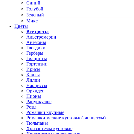
Синий
Голубой
Зеленый
Микс
Цветы
Все цветы
Альстромерии
Анемоны
Гвоздики
Герберы
Гиацинты
Гортензии
Ирисы
Каллы
Лилии
Нарциссы
Орхидеи
Пионы
Ранункулюс
Розы
Ромашки крупные
Ромашки мелкие кустовые(танацетум)
Тюльпаны
Хризантемы кустовые
Хризантемы одноголовые