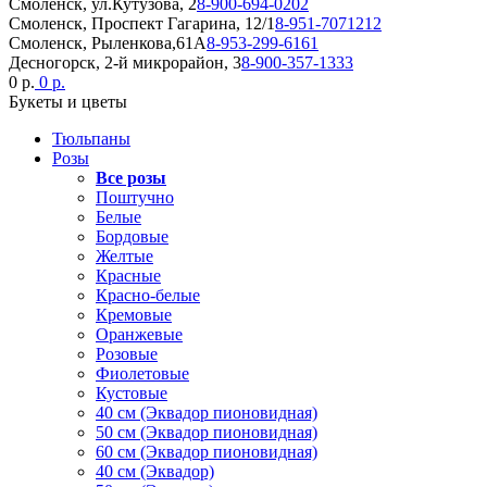
Смоленск, ул.Кутузова, 2
8-900-694-0202
Смоленск, Проспект Гагарина, 12/1
8-951-7071212
Смоленск, Рыленкова,61А
8-953-299-6161
Десногорск, 2-й микрорайон, 3
8-900-357-1333
0 р.
0 р.
Букеты и цветы
Тюльпаны
Розы
Все розы
Поштучно
Белые
Бордовые
Желтые
Красные
Красно-белые
Кремовые
Оранжевые
Розовые
Фиолетовые
Кустовые
40 см (Эквадор пионовидная)
50 см (Эквадор пионовидная)
60 см (Эквадор пионовидная)
40 см (Эквадор)