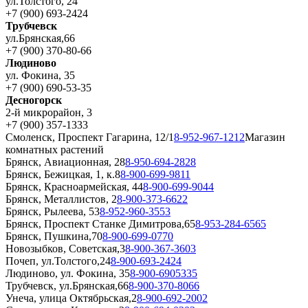
ул.Толстого, 24
+7 (900) 693-2424
Трубчевск
ул.Брянская,66
+7 (900) 370-80-66
Людиново
ул. Фокина, 35
+7 (900) 690-53-35
Десногорск
2-й микрорайон, 3
+7 (900) 357-1333
Смоленск, Проспект Гагарина, 12/1
8-952-967-1212
Магазин
комнатных растений
Брянск, Авиационная, 28
8-950-694-2828
Брянск, Бежицкая, 1, к.8
8-900-699-9811
Брянск, Красноармейская, 44
8-900-699-9044
Брянск, Металлистов, 2
8-900-373-6622
Брянск, Рылеева, 53
8-952-960-3553
Брянск, Проспект Станке Димитрова,65
8-953-284-6565
Брянск, Пушкина,70
8-900-699-0770
Новозыбков, Советская,3
8-900-367-3603
Почеп, ул.Толстого,24
8-900-693-2424
Людиново, ул. Фокина, 35
8-900-6905335
Трубчевск, ул.Брянская,66
8-900-370-8066
Унеча, улица Октябрьская,2
8-900-692-2002