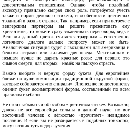
доверительным отношениям. Однако, чтобы подобный
аксессуар правильно сыграл свою роль, потребуется учесть
также и нормы делового этикета, и особенности цветочных
традиций в разных странах. Так, например, если при встрече с
венгерским партнёром вы решите презентовать ему
хризантемы, то можете сразу заканчивать переговоры, ведь в
Венгрии данный цветок считается траурным – естественно,
логичного диалога дальше попросту может не быть.
Аналогичная ситуация будет с гвоздиками для американца и
белыми астрами или лилиями для шведа. Мексиканцам и
немцам лучше не дарить красные розы: для первых это
символ смерти, для вторых – намёк на пылкую страсть.
Важно выбрать и верную форму букета. Для европейцев
ближе по душе композиции традиционной округлой формы,
которые собираются «по спирали». Японец же по достоинству
оценит букет ассиметричной формы, составленный по всем
правилам икебаны.
Не стоит забывать и об особом «цветочном языке». Возможно,
далеко не все европейцы сильны в данной науке, но вот
восточный человек с лёгкостью «прочитает» невидимое
послание. И если вы не разбираетесь в подобных тонкостях,
могут возникнуть недоразумения.