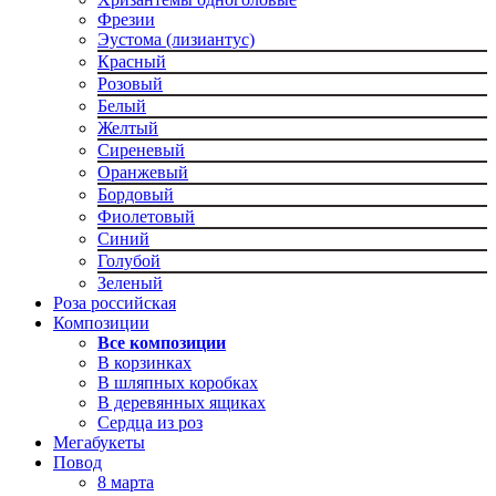
Фрезии
Эустома (лизиантус)
Красный
Розовый
Белый
Желтый
Сиреневый
Оранжевый
Бордовый
Фиолетовый
Синий
Голубой
Зеленый
Роза российская
Композиции
Все композиции
В корзинках
В шляпных коробках
В деревянных ящиках
Сердца из роз
Мегабукеты
Повод
8 марта