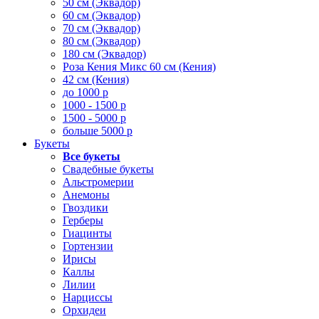
50 см (Эквадор)
60 см (Эквадор)
70 см (Эквадор)
80 см (Эквадор)
180 см (Эквадор)
Роза Кения Микс 60 см (Кения)
42 см (Кения)
до 1000 р
1000 - 1500 р
1500 - 5000 р
больше 5000 р
Букеты
Все букеты
Свадебные букеты
Альстромерии
Анемоны
Гвоздики
Герберы
Гиацинты
Гортензии
Ирисы
Каллы
Лилии
Нарциссы
Орхидеи