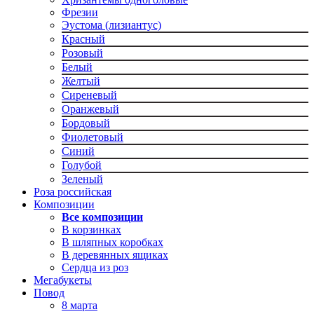
Фрезии
Эустома (лизиантус)
Красный
Розовый
Белый
Желтый
Сиреневый
Оранжевый
Бордовый
Фиолетовый
Синий
Голубой
Зеленый
Роза российская
Композиции
Все композиции
В корзинках
В шляпных коробках
В деревянных ящиках
Сердца из роз
Мегабукеты
Повод
8 марта