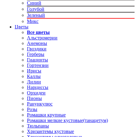
Синий
Голубой
Зеленый
Микс
Цветы
Все цветы
Альстромерии
Анемоны
Гвоздики
Герберы
Гиацинты
Гортензии
Ирисы
Каллы
Лилии
Нарциссы
Орхидеи
Пионы
Ранункулюс
Розы
Ромашки крупные
Ромашки мелкие кустовые(танацетум)
Тюльпаны
Хризантемы кустовые
Хризантемы одноголовые