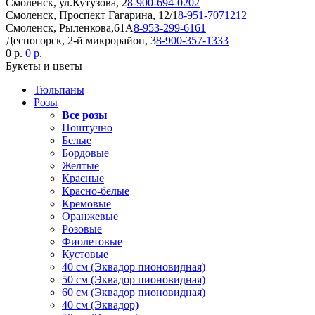
Смоленск, ул.Кутузова, 2
8-900-694-0202
Смоленск, Проспект Гагарина, 12/1
8-951-7071212
Смоленск, Рыленкова,61А
8-953-299-6161
Десногорск, 2-й микрорайон, 3
8-900-357-1333
0 р.
0 р.
Букеты и цветы
Тюльпаны
Розы
Все розы
Поштучно
Белые
Бордовые
Желтые
Красные
Красно-белые
Кремовые
Оранжевые
Розовые
Фиолетовые
Кустовые
40 см (Эквадор пионовидная)
50 см (Эквадор пионовидная)
60 см (Эквадор пионовидная)
40 см (Эквадор)