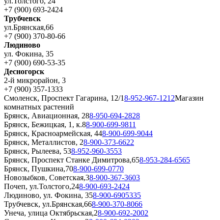
ул.Толстого, 24
+7 (900) 693-2424
Трубчевск
ул.Брянская,66
+7 (900) 370-80-66
Людиново
ул. Фокина, 35
+7 (900) 690-53-35
Десногорск
2-й микрорайон, 3
+7 (900) 357-1333
Смоленск, Проспект Гагарина, 12/1
8-952-967-1212
Магазин
комнатных растений
Брянск, Авиационная, 28
8-950-694-2828
Брянск, Бежицкая, 1, к.8
8-900-699-9811
Брянск, Красноармейская, 44
8-900-699-9044
Брянск, Металлистов, 2
8-900-373-6622
Брянск, Рылеева, 53
8-952-960-3553
Брянск, Проспект Станке Димитрова,65
8-953-284-6565
Брянск, Пушкина,70
8-900-699-0770
Новозыбков, Советская,3
8-900-367-3603
Почеп, ул.Толстого,24
8-900-693-2424
Людиново, ул. Фокина, 35
8-900-6905335
Трубчевск, ул.Брянская,66
8-900-370-8066
Унеча, улица Октябрьская,2
8-900-692-2002