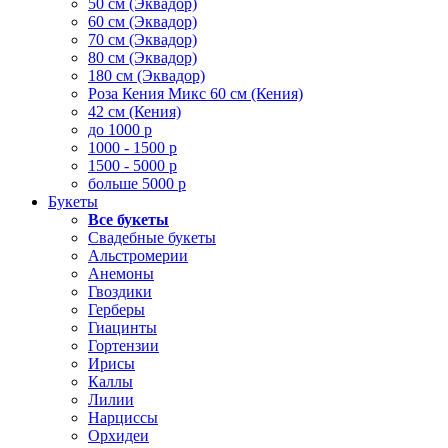
50 см (Эквадор)
60 см (Эквадор)
70 см (Эквадор)
80 см (Эквадор)
180 см (Эквадор)
Роза Кения Микс 60 см (Кения)
42 см (Кения)
до 1000 р
1000 - 1500 р
1500 - 5000 р
больше 5000 р
Букеты
Все букеты
Свадебные букеты
Альстромерии
Анемоны
Гвоздики
Герберы
Гиацинты
Гортензии
Ирисы
Каллы
Лилии
Нарциссы
Орхидеи