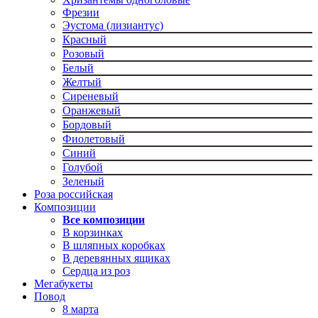
Фрезии
Эустома (лизиантус)
Красный
Розовый
Белый
Желтый
Сиреневый
Оранжевый
Бордовый
Фиолетовый
Синий
Голубой
Зеленый
Роза российская
Композиции
Все композиции
В корзинках
В шляпных коробках
В деревянных ящиках
Сердца из роз
Мегабукеты
Повод
8 марта