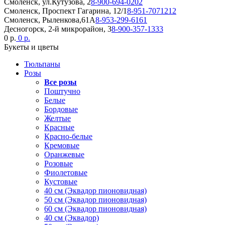
Смоленск, ул.Кутузова, 2
8-900-694-0202
Смоленск, Проспект Гагарина, 12/1
8-951-7071212
Смоленск, Рыленкова,61А
8-953-299-6161
Десногорск, 2-й микрорайон, 3
8-900-357-1333
0 р.
0 р.
Букеты и цветы
Тюльпаны
Розы
Все розы
Поштучно
Белые
Бордовые
Желтые
Красные
Красно-белые
Кремовые
Оранжевые
Розовые
Фиолетовые
Кустовые
40 см (Эквадор пионовидная)
50 см (Эквадор пионовидная)
60 см (Эквадор пионовидная)
40 см (Эквадор)