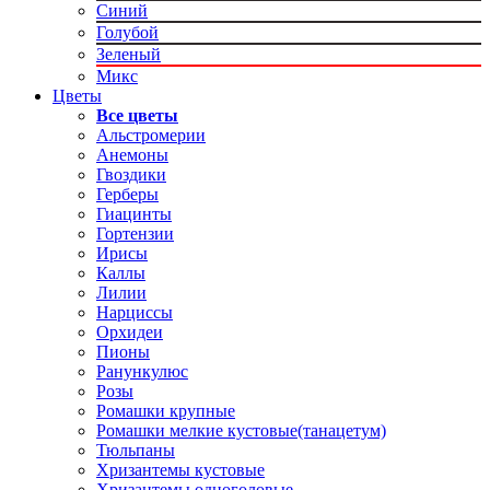
Синий
Голубой
Зеленый
Микс
Цветы
Все цветы
Альстромерии
Анемоны
Гвоздики
Герберы
Гиацинты
Гортензии
Ирисы
Каллы
Лилии
Нарциссы
Орхидеи
Пионы
Ранункулюс
Розы
Ромашки крупные
Ромашки мелкие кустовые(танацетум)
Тюльпаны
Хризантемы кустовые
Хризантемы одноголовые