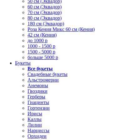
50 см (Эквадор)
60 см (Эквадор)
70 см (Эквадор)
80 см (Эквадор)
180 см (Эквадор)
Роза Кения Микс 60 см (Кения)
42 см (Кения)
до 1000 р
1000 - 1500 р
1500 - 5000 р
больше 5000 р
Букеты
Все букеты
Свадебные букеты
Альстромерии
Анемоны
Гвоздики
Герберы
Гиацинты
Гортензии
Ирисы
Каллы
Лилии
Нарциссы
Орхидеи