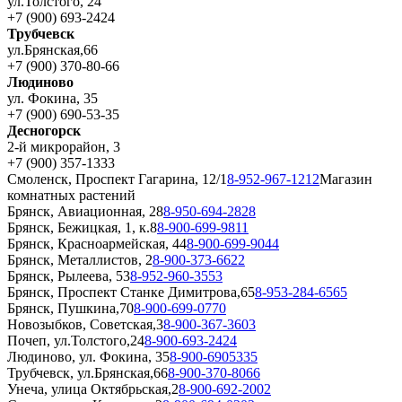
ул.Толстого, 24
+7 (900) 693-2424
Трубчевск
ул.Брянская,66
+7 (900) 370-80-66
Людиново
ул. Фокина, 35
+7 (900) 690-53-35
Десногорск
2-й микрорайон, 3
+7 (900) 357-1333
Смоленск, Проспект Гагарина, 12/1
8-952-967-1212
Магазин
комнатных растений
Брянск, Авиационная, 28
8-950-694-2828
Брянск, Бежицкая, 1, к.8
8-900-699-9811
Брянск, Красноармейская, 44
8-900-699-9044
Брянск, Металлистов, 2
8-900-373-6622
Брянск, Рылеева, 53
8-952-960-3553
Брянск, Проспект Станке Димитрова,65
8-953-284-6565
Брянск, Пушкина,70
8-900-699-0770
Новозыбков, Советская,3
8-900-367-3603
Почеп, ул.Толстого,24
8-900-693-2424
Людиново, ул. Фокина, 35
8-900-6905335
Трубчевск, ул.Брянская,66
8-900-370-8066
Унеча, улица Октябрьская,2
8-900-692-2002