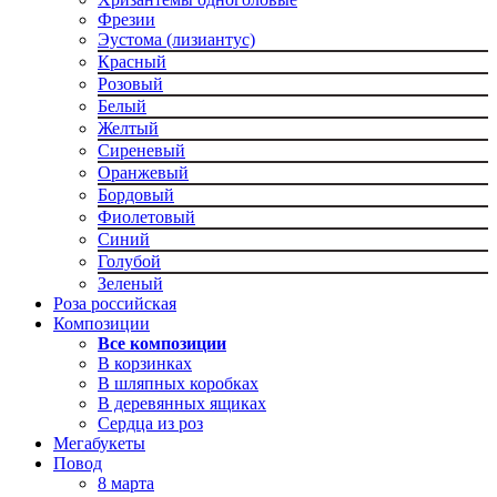
Фрезии
Эустома (лизиантус)
Красный
Розовый
Белый
Желтый
Сиреневый
Оранжевый
Бордовый
Фиолетовый
Синий
Голубой
Зеленый
Роза российская
Композиции
Все композиции
В корзинках
В шляпных коробках
В деревянных ящиках
Сердца из роз
Мегабукеты
Повод
8 марта