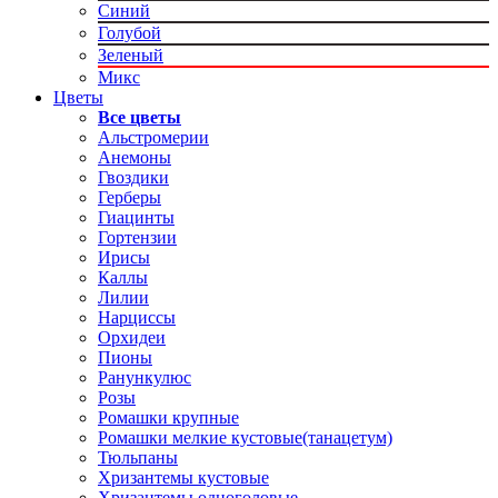
Синий
Голубой
Зеленый
Микс
Цветы
Все цветы
Альстромерии
Анемоны
Гвоздики
Герберы
Гиацинты
Гортензии
Ирисы
Каллы
Лилии
Нарциссы
Орхидеи
Пионы
Ранункулюс
Розы
Ромашки крупные
Ромашки мелкие кустовые(танацетум)
Тюльпаны
Хризантемы кустовые
Хризантемы одноголовые