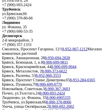
ул.Толстого, 24
+7 (900) 693-2424
Трубчевск
ул.Брянская,66
+7 (900) 370-80-66
Людиново
ул. Фокина, 35
+7 (900) 690-53-35
Десногорск
2-й микрорайон, 3
+7 (900) 357-1333
Смоленск, Проспект Гагарина, 12/1
8-952-967-1212
Магазин
комнатных растений
Брянск, Авиационная, 28
8-950-694-2828
Брянск, Бежицкая, 1, к.8
8-900-699-9811
Брянск, Красноармейская, 44
8-900-699-9044
Брянск, Металлистов, 2
8-900-373-6622
Брянск, Рылеева, 53
8-952-960-3553
Брянск, Проспект Станке Димитрова,65
8-953-284-6565
Брянск, Пушкина,70
8-900-699-0770
Новозыбков, Советская,3
8-900-367-3603
Почеп, ул.Толстого,24
8-900-693-2424
Людиново, ул. Фокина, 35
8-900-6905335
Трубчевск, ул.Брянская,66
8-900-370-8066
Унеча, улица Октябрьская,2
8-900-692-2002