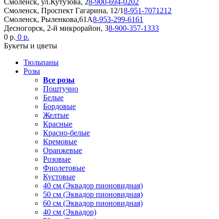
Смоленск, ул.Кутузова, 2
8-900-694-0202
Смоленск, Проспект Гагарина, 12/1
8-951-7071212
Смоленск, Рыленкова,61А
8-953-299-6161
Десногорск, 2-й микрорайон, 3
8-900-357-1333
0 р.
0 р.
Букеты и цветы
Тюльпаны
Розы
Все розы
Поштучно
Белые
Бордовые
Желтые
Красные
Красно-белые
Кремовые
Оранжевые
Розовые
Фиолетовые
Кустовые
40 см (Эквадор пионовидная)
50 см (Эквадор пионовидная)
60 см (Эквадор пионовидная)
40 см (Эквадор)