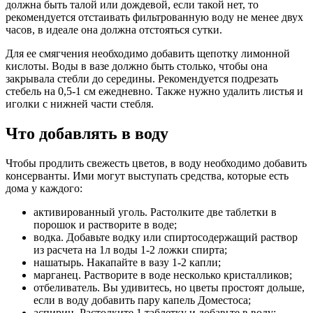
должна быть талой или дождевой, если такой нет, то
рекомендуется отстаивать фильтрованную воду не менее двух
часов, в идеале она должна отстояться сутки.
Для ее смягчения необходимо добавить щепотку лимонной
кислоты. Воды в вазе должно быть столько, чтобы она
закрывала стебли до середины. Рекомендуется подрезать
стебель на 0,5-1 см ежедневно. Также нужно удалить листья и
иголки с нижней части стебля.
Что добавлять в воду
Чтобы продлить свежесть цветов, в воду необходимо добавить
консерванты. Ими могут выступать средства, которые есть
дома у каждого:
активированный уголь. Растолките две таблетки в
порошок и растворите в воде;
водка. Добавьте водку или спиртосодержащий раствор
из расчета на 1л воды 1-2 ложки спирта;
нашатырь. Накапайте в вазу 1-2 капли;
марганец. Растворите в воде несколько кристалликов;
отбеливатель. Вы удивитесь, но цветы простоят дольше,
если в воду добавить пару капель Доместоса;
аспирин. Растолките 1 таблетку и добавьте в воду;