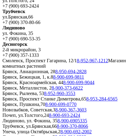
ул.Толстого, 24
+7 (900) 693-2424
Трубчевск
ул.Брянская,66
+7 (900) 370-80-66
Людиново
ул. Фокина, 35
+7 (900) 690-53-35
Десногорск
2-й микрорайон, 3
+7 (900) 357-1333
Смоленск, Проспект Гагарина, 12/1
8-952-967-1212
Магазин
комнатных растений
Брянск, Авиационная, 28
8-950-694-2828
Брянск, Бежицкая, 1, к.8
8-900-699-9811
Брянск, Красноармейская, 44
8-900-699-9044
Брянск, Металлистов, 2
8-900-373-6622
Брянск, Рылеева, 53
8-952-960-3553
Брянск, Проспект Станке Димитрова,65
8-953-284-6565
Брянск, Пушкина,70
8-900-699-0770
Новозыбков, Советская,3
8-900-367-3603
Почеп, ул.Толстого,24
8-900-693-2424
Людиново, ул. Фокина, 35
8-900-6905335
Трубчевск, ул.Брянская,66
8-900-370-8066
Унеча, улица Октябрьская,2
8-900-692-2002