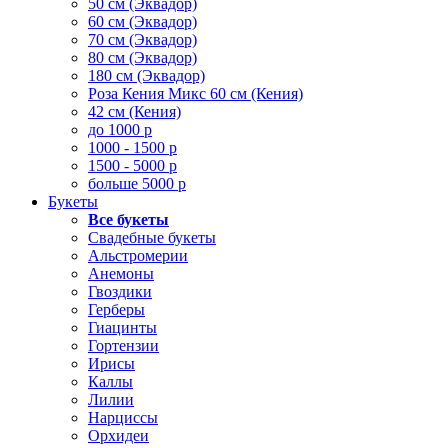
50 см (Эквадор)
60 см (Эквадор)
70 см (Эквадор)
80 см (Эквадор)
180 см (Эквадор)
Роза Кения Микс 60 см (Кения)
42 см (Кения)
до 1000 р
1000 - 1500 р
1500 - 5000 р
больше 5000 р
Букеты
Все букеты
Свадебные букеты
Альстромерии
Анемоны
Гвоздики
Герберы
Гиацинты
Гортензии
Ирисы
Каллы
Лилии
Нарциссы
Орхидеи