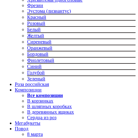
Фрезии
Эустома (лизиантус)
Красный
Розовый
Белый
Желтый
Сиреневый
Оранжевый
Бордовый
Фиолетовый
Синий
Голубой
Зеленый
Роза российская
Композиции
Все композиции
В корзинках
В шляпных коробках
В деревянных ящиках
Сердца из роз
Мегабукеты
Повод
8 марта