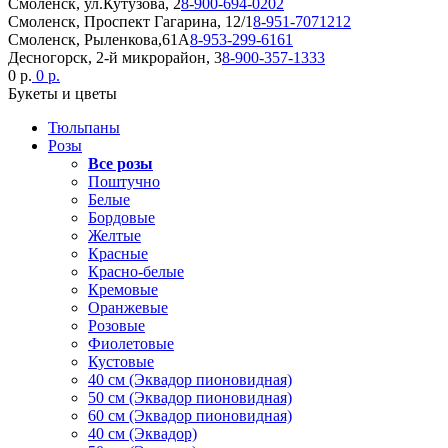
Смоленск, ул.Кутузова, 2
8-900-694-0202
Смоленск, Проспект Гагарина, 12/1
8-951-7071212
Смоленск, Рыленкова,61А
8-953-299-6161
Десногорск, 2-й микрорайон, 3
8-900-357-1333
0 р.
0 р.
Букеты и цветы
Тюльпаны
Розы
Все розы
Поштучно
Белые
Бордовые
Желтые
Красные
Красно-белые
Кремовые
Оранжевые
Розовые
Фиолетовые
Кустовые
40 см (Эквадор пионовидная)
50 см (Эквадор пионовидная)
60 см (Эквадор пионовидная)
40 см (Эквадор)