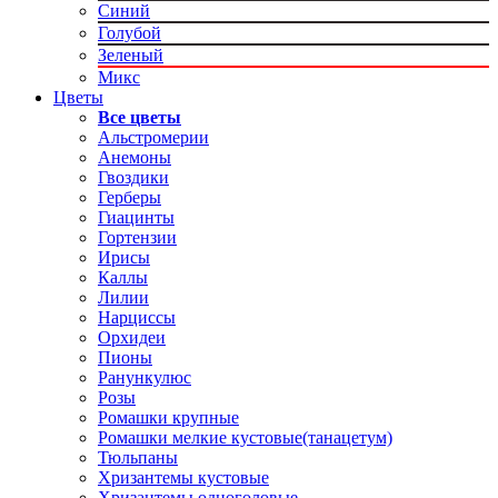
Синий
Голубой
Зеленый
Микс
Цветы
Все цветы
Альстромерии
Анемоны
Гвоздики
Герберы
Гиацинты
Гортензии
Ирисы
Каллы
Лилии
Нарциссы
Орхидеи
Пионы
Ранункулюс
Розы
Ромашки крупные
Ромашки мелкие кустовые(танацетум)
Тюльпаны
Хризантемы кустовые
Хризантемы одноголовые