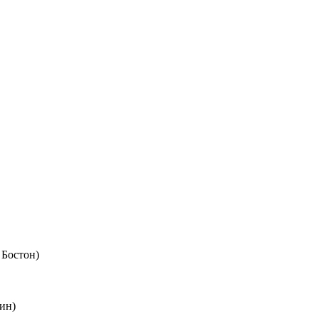
 Бостон)
ин)