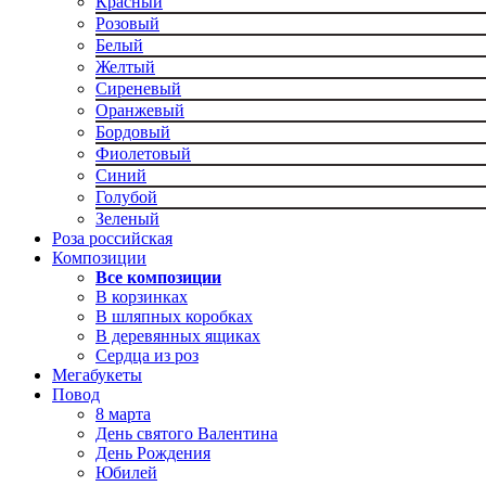
Красный
Розовый
Белый
Желтый
Сиреневый
Оранжевый
Бордовый
Фиолетовый
Синий
Голубой
Зеленый
Роза российская
Композиции
Все композиции
В корзинках
В шляпных коробках
В деревянных ящиках
Сердца из роз
Мегабукеты
Повод
8 марта
День святого Валентина
День Рождения
Юбилей