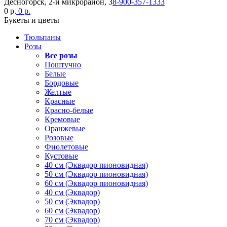
Десногорск, 2-й микрорайон, 3
8-900-357-1333
0 р.
0 р.
Букеты и цветы
Тюльпаны
Розы
Все розы
Поштучно
Белые
Бордовые
Желтые
Красные
Красно-белые
Кремовые
Оранжевые
Розовые
Фиолетовые
Кустовые
40 см (Эквадор пионовидная)
50 см (Эквадор пионовидная)
60 см (Эквадор пионовидная)
40 см (Эквадор)
50 см (Эквадор)
60 см (Эквадор)
70 см (Эквадор)