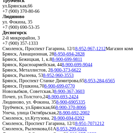
Трубчевск
ул.Брянская,66
+7 (900) 370-80-66
Людиново
ул. Фокина, 35
+7 (900) 690-53-35
Десногорск
2-й микрорайон, 3
+7 (900) 357-1333
Смоленск, Проспект Гагарина, 12/1
8-952-967-1212
Магазин ком
Брянск, Авиационная, 28
8-950-694-2828
Брянск, Бежицкая, 1, к.8
8-900-699-9811
Брянск, Красноармейская, 44
8-900-699-9044
Брянск, Металлистов, 2
8-900-373-6622
Брянск, Рылеева, 53
8-952-960-3553
Брянск, Проспект Станке Димитрова,65
8-953-284-6565
Брянск, Пушкина,70
8-900-699-0770
Новозыбков, Советская,3
8-900-367-3603
Почеп, ул.Толстого,24
8-900-693-2424
Людиново, ул. Фокина, 35
8-900-6905335
Трубчевск, ул.Брянская,66
8-900-370-8066
Унеча, улица Октябрьская,2
8-900-692-2002
Смоленск, ул.Кутузова, 2
8-900-694-0202
Смоленск, Проспект Гагарина, 12/1
8-951-7071212
Смоленск, Рыленкова,61А
8-953-299-6161