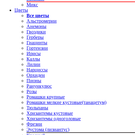
Микс
Цветы
Все цветы
Альстромерии
Анемоны
Гвоздики
Герберы
Гиацинты
Гортензии
Ирисы
Каллы
Лилии
Нарциссы
Орхидеи
Пионы
Ранункулюс
Розы
Ромашки крупные
Ромашки мелкие кустовые(танацетум)
Тюльпаны
Хризантемы кустовые
Хризантемы одноголовые
Фрезии
Эустома (лизиантус)