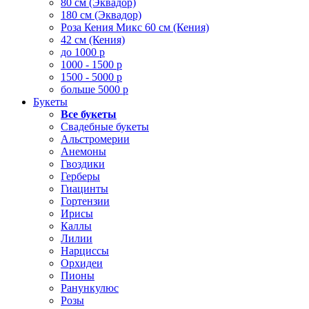
80 см (Эквадор)
180 см (Эквадор)
Роза Кения Микс 60 см (Кения)
42 см (Кения)
до 1000 р
1000 - 1500 р
1500 - 5000 р
больше 5000 р
Букеты
Все букеты
Свадебные букеты
Альстромерии
Анемоны
Гвоздики
Герберы
Гиацинты
Гортензии
Ирисы
Каллы
Лилии
Нарциссы
Орхидеи
Пионы
Ранункулюс
Розы