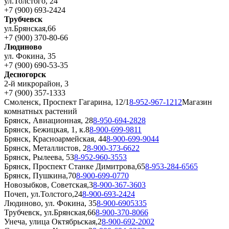
ул.Толстого, 24
+7 (900) 693-2424
Трубчевск
ул.Брянская,66
+7 (900) 370-80-66
Людиново
ул. Фокина, 35
+7 (900) 690-53-35
Десногорск
2-й микрорайон, 3
+7 (900) 357-1333
Смоленск, Проспект Гагарина, 12/1
8-952-967-1212
Магазин
комнатных растений
Брянск, Авиационная, 28
8-950-694-2828
Брянск, Бежицкая, 1, к.8
8-900-699-9811
Брянск, Красноармейская, 44
8-900-699-9044
Брянск, Металлистов, 2
8-900-373-6622
Брянск, Рылеева, 53
8-952-960-3553
Брянск, Проспект Станке Димитрова,65
8-953-284-6565
Брянск, Пушкина,70
8-900-699-0770
Новозыбков, Советская,3
8-900-367-3603
Почеп, ул.Толстого,24
8-900-693-2424
Людиново, ул. Фокина, 35
8-900-6905335
Трубчевск, ул.Брянская,66
8-900-370-8066
Унеча, улица Октябрьская,2
8-900-692-2002