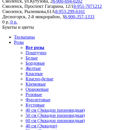
Смоленск, ул.Кутузова, 2
8-900-694-0202
Смоленск, Проспект Гагарина, 12/1
8-951-7071212
Смоленск, Рыленкова,61А
8-953-299-6161
Десногорск, 2-й микрорайон, 3
8-900-357-1333
0 р.
0 р.
Букеты и цветы
Тюльпаны
Розы
Все розы
Поштучно
Белые
Бордовые
Желтые
Красные
Красно-белые
Кремовые
Оранжевые
Розовые
Фиолетовые
Кустовые
40 см (Эквадор пионовидная)
50 см (Эквадор пионовидная)
60 см (Эквадор пионовидная)
40 см (Эквадор)