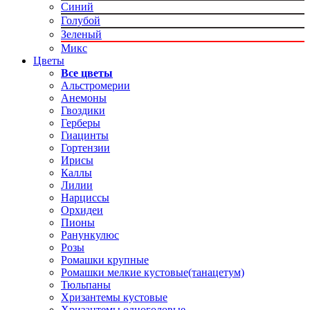
Синий
Голубой
Зеленый
Микс
Цветы
Все цветы
Альстромерии
Анемоны
Гвоздики
Герберы
Гиацинты
Гортензии
Ирисы
Каллы
Лилии
Нарциссы
Орхидеи
Пионы
Ранункулюс
Розы
Ромашки крупные
Ромашки мелкие кустовые(танацетум)
Тюльпаны
Хризантемы кустовые
Хризантемы одноголовые