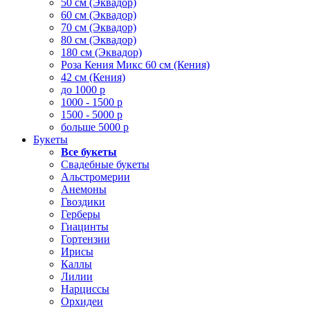
50 см (Эквадор)
60 см (Эквадор)
70 см (Эквадор)
80 см (Эквадор)
180 см (Эквадор)
Роза Кения Микс 60 см (Кения)
42 см (Кения)
до 1000 р
1000 - 1500 р
1500 - 5000 р
больше 5000 р
Букеты
Все букеты
Свадебные букеты
Альстромерии
Анемоны
Гвоздики
Герберы
Гиацинты
Гортензии
Ирисы
Каллы
Лилии
Нарциссы
Орхидеи