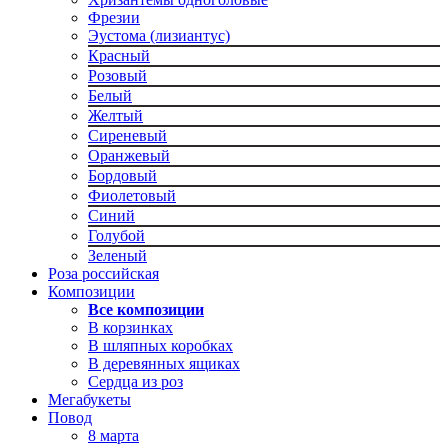
Фрезии
Эустома (лизиантус)
Красный
Розовый
Белый
Желтый
Сиреневый
Оранжевый
Бордовый
Фиолетовый
Синий
Голубой
Зеленый
Роза российская
Композиции
Все композиции
В корзинках
В шляпных коробках
В деревянных ящиках
Сердца из роз
Мегабукеты
Повод
8 марта