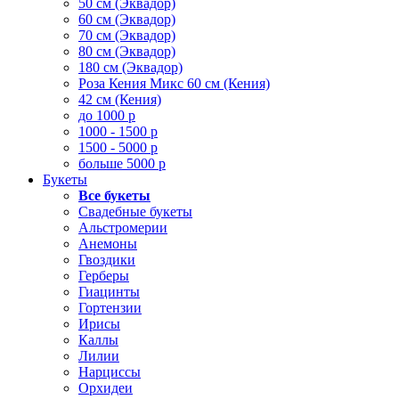
50 см (Эквадор)
60 см (Эквадор)
70 см (Эквадор)
80 см (Эквадор)
180 см (Эквадор)
Роза Кения Микс 60 см (Кения)
42 см (Кения)
до 1000 р
1000 - 1500 р
1500 - 5000 р
больше 5000 р
Букеты
Все букеты
Свадебные букеты
Альстромерии
Анемоны
Гвоздики
Герберы
Гиацинты
Гортензии
Ирисы
Каллы
Лилии
Нарциссы
Орхидеи