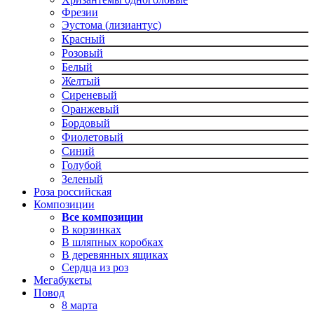
Фрезии
Эустома (лизиантус)
Красный
Розовый
Белый
Желтый
Сиреневый
Оранжевый
Бордовый
Фиолетовый
Синий
Голубой
Зеленый
Роза российская
Композиции
Все композиции
В корзинках
В шляпных коробках
В деревянных ящиках
Сердца из роз
Мегабукеты
Повод
8 марта