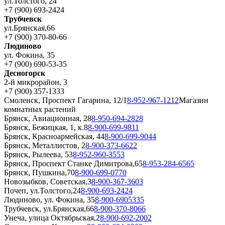
ул.Толстого, 24
+7 (900) 693-2424
Трубчевск
ул.Брянская,66
+7 (900) 370-80-66
Людиново
ул. Фокина, 35
+7 (900) 690-53-35
Десногорск
2-й микрорайон, 3
+7 (900) 357-1333
Смоленск, Проспект Гагарина, 12/1
8-952-967-1212
Магазин
комнатных растений
Брянск, Авиационная, 28
8-950-694-2828
Брянск, Бежицкая, 1, к.8
8-900-699-9811
Брянск, Красноармейская, 44
8-900-699-9044
Брянск, Металлистов, 2
8-900-373-6622
Брянск, Рылеева, 53
8-952-960-3553
Брянск, Проспект Станке Димитрова,65
8-953-284-6565
Брянск, Пушкина,70
8-900-699-0770
Новозыбков, Советская,3
8-900-367-3603
Почеп, ул.Толстого,24
8-900-693-2424
Людиново, ул. Фокина, 35
8-900-6905335
Трубчевск, ул.Брянская,66
8-900-370-8066
Унеча, улица Октябрьская,2
8-900-692-2002