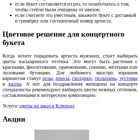
если букет составляется из роз, то позаботьтесь о том,
чтобы стебли были очищены от шипов;
если считаете это уместным, закажите букет с доставкой
в гримёрку или гостиничный номер артиста.
Цветовое решение для концертного
букета
Когда хотите порадовать артиста мужчину, стоит выбирать
цветы насыщенного оттенка. Это могут быть растения с
красными, фиолетовыми, оранжевыми, синими, жёлтыми или
лиловыми бутонами. Для любимого маэстро хорошим
вариантом станут
розы
,
ирисы
,
гвоздики
,
тюльпаны
,
эустомы
и
каллы
. А вот для поздравления женщины на концерте
специалисты рекомендуют выбирать цветы нежных оттенков,
составленными в интересную композицию.
Услуга:
цветы на заказ в Клинцах
Акции