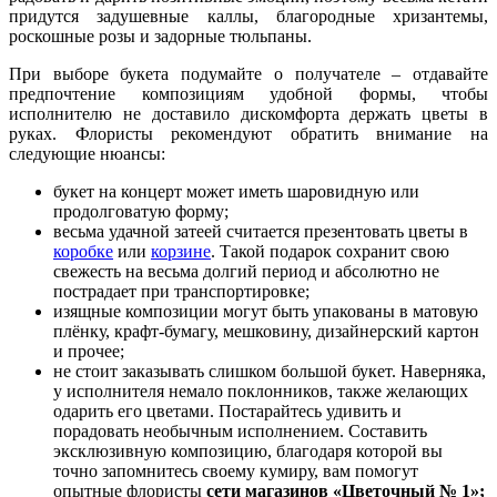
придутся задушевные каллы, благородные хризантемы,
роскошные розы и задорные тюльпаны.
При выборе букета подумайте о получателе – отдавайте
предпочтение композициям удобной формы, чтобы
исполнителю не доставило дискомфорта держать цветы в
руках. Флористы рекомендуют обратить внимание на
следующие нюансы:
букет на концерт может иметь шаровидную или
продолговатую форму;
весьма удачной затеей считается презентовать цветы в
коробке
или
корзине
. Такой подарок сохранит свою
свежесть на весьма долгий период и абсолютно не
пострадает при транспортировке;
изящные композиции могут быть упакованы в матовую
плёнку, крафт-бумагу, мешковину, дизайнерский картон
и прочее;
не стоит заказывать слишком большой букет. Наверняка,
у исполнителя немало поклонников, также желающих
одарить его цветами. Постарайтесь удивить и
порадовать необычным исполнением. Составить
эксклюзивную композицию, благодаря которой вы
точно запомнитесь своему кумиру, вам помогут
опытные флористы
сети магазинов «Цветочный № 1»;