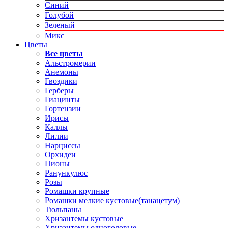
Синий
Голубой
Зеленый
Микс
Цветы
Все цветы
Альстромерии
Анемоны
Гвоздики
Герберы
Гиацинты
Гортензии
Ирисы
Каллы
Лилии
Нарциссы
Орхидеи
Пионы
Ранункулюс
Розы
Ромашки крупные
Ромашки мелкие кустовые(танацетум)
Тюльпаны
Хризантемы кустовые
Хризантемы одноголовые