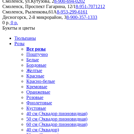
Смоленск, ул.Кутузова, 2
8-900-694-0202
Смоленск, Проспект Гагарина, 12/1
8-951-7071212
Смоленск, Рыленкова,61А
8-953-299-6161
Десногорск, 2-й микрорайон, 3
8-900-357-1333
0 р.
0 р.
Букеты и цветы
Тюльпаны
Розы
Все розы
Поштучно
Белые
Бордовые
Желтые
Красные
Красно-белые
Кремовые
Оранжевые
Розовые
Фиолетовые
Кустовые
40 см (Эквадор пионовидная)
50 см (Эквадор пионовидная)
60 см (Эквадор пионовидная)
40 см (Эквадор)