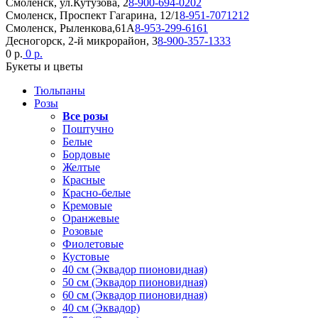
Смоленск, ул.Кутузова, 2
8-900-694-0202
Смоленск, Проспект Гагарина, 12/1
8-951-7071212
Смоленск, Рыленкова,61А
8-953-299-6161
Десногорск, 2-й микрорайон, 3
8-900-357-1333
0 р.
0 р.
Букеты и цветы
Тюльпаны
Розы
Все розы
Поштучно
Белые
Бордовые
Желтые
Красные
Красно-белые
Кремовые
Оранжевые
Розовые
Фиолетовые
Кустовые
40 см (Эквадор пионовидная)
50 см (Эквадор пионовидная)
60 см (Эквадор пионовидная)
40 см (Эквадор)