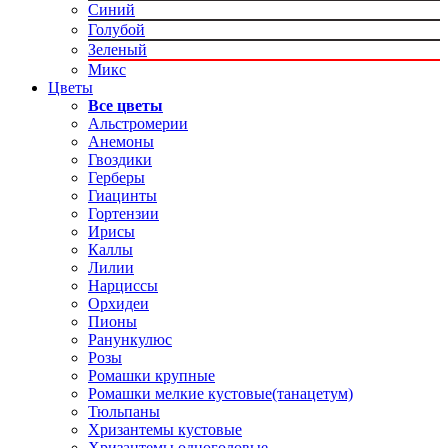
Синий
Голубой
Зеленый
Микс
Цветы
Все цветы
Альстромерии
Анемоны
Гвоздики
Герберы
Гиацинты
Гортензии
Ирисы
Каллы
Лилии
Нарциссы
Орхидеи
Пионы
Ранункулюс
Розы
Ромашки крупные
Ромашки мелкие кустовые(танацетум)
Тюльпаны
Хризантемы кустовые
Хризантемы одноголовые