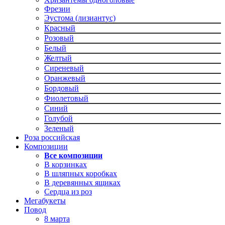
Фрезии
Эустома (лизиантус)
Красный
Розовый
Белый
Желтый
Сиреневый
Оранжевый
Бордовый
Фиолетовый
Синий
Голубой
Зеленый
Роза российская
Композиции
Все композиции
В корзинках
В шляпных коробках
В деревянных ящиках
Сердца из роз
Мегабукеты
Повод
8 марта