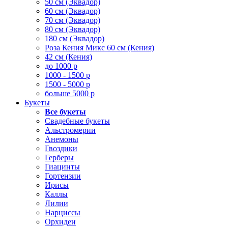
50 см (Эквадор)
60 см (Эквадор)
70 см (Эквадор)
80 см (Эквадор)
180 см (Эквадор)
Роза Кения Микс 60 см (Кения)
42 см (Кения)
до 1000 р
1000 - 1500 р
1500 - 5000 р
больше 5000 р
Букеты
Все букеты
Свадебные букеты
Альстромерии
Анемоны
Гвоздики
Герберы
Гиацинты
Гортензии
Ирисы
Каллы
Лилии
Нарциссы
Орхидеи