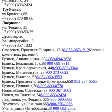
ул.Толстого, 24
+7 (900) 693-2424
Трубчевск
ул.Брянская,66
+7 (900) 370-80-66
Людиново
ул. Фокина, 35
+7 (900) 690-53-35
Десногорск
2-й микрорайон, 3
+7 (900) 357-1333
Смоленск, Проспект Гагарина, 12/1
8-952-967-1212
Магазин
комнатных растений
Брянск, Авиационная, 28
8-950-694-2828
Брянск, Бежицкая, 1, к.8
8-900-699-9811
Брянск, Красноармейская, 44
8-900-699-9044
Брянск, Металлистов, 2
8-900-373-6622
Брянск, Рылеева, 53
8-952-960-3553
Брянск, Проспект Станке Димитрова,65
8-953-284-6565
Брянск, Пушкина,70
8-900-699-0770
Новозыбков, Советская,3
8-900-367-3603
Почеп, ул.Толстого,24
8-900-693-2424
Людиново, ул. Фокина, 35
8-900-6905335
Трубчевск, ул.Брянская,66
8-900-370-8066
Унеча, улица Октябрьская,2
8-900-692-2002