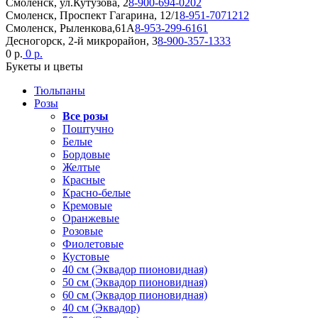
Смоленск, ул.Кутузова, 2
8-900-694-0202
Смоленск, Проспект Гагарина, 12/1
8-951-7071212
Смоленск, Рыленкова,61А
8-953-299-6161
Десногорск, 2-й микрорайон, 3
8-900-357-1333
0 р.
0 р.
Букеты и цветы
Тюльпаны
Розы
Все розы
Поштучно
Белые
Бордовые
Желтые
Красные
Красно-белые
Кремовые
Оранжевые
Розовые
Фиолетовые
Кустовые
40 см (Эквадор пионовидная)
50 см (Эквадор пионовидная)
60 см (Эквадор пионовидная)
40 см (Эквадор)