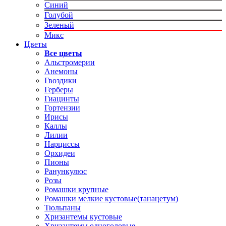
Синий
Голубой
Зеленый
Микс
Цветы
Все цветы
Альстромерии
Анемоны
Гвоздики
Герберы
Гиацинты
Гортензии
Ирисы
Каллы
Лилии
Нарциссы
Орхидеи
Пионы
Ранункулюс
Розы
Ромашки крупные
Ромашки мелкие кустовые(танацетум)
Тюльпаны
Хризантемы кустовые
Хризантемы одноголовые