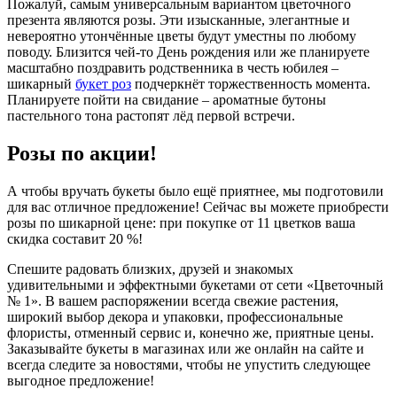
Пожалуй, самым универсальным вариантом цветочного
презента являются розы. Эти изысканные, элегантные и
невероятно утончённые цветы будут уместны по любому
поводу. Близится чей-то День рождения или же планируете
масштабно поздравить родственника в честь юбилея –
шикарный
букет роз
подчеркнёт торжественность момента.
Планируете пойти на свидание – ароматные бутоны
пастельного тона растопят лёд первой встречи.
Розы по акции!
А чтобы вручать букеты было ещё приятнее, мы подготовили
для вас отличное предложение! Сейчас вы можете приобрести
розы по шикарной цене: при покупке от 11 цветков ваша
скидка составит 20 %!
Спешите радовать близких, друзей и знакомых
удивительными и эффектными букетами от сети «Цветочный
№ 1». В вашем распоряжении всегда свежие растения,
широкий выбор декора и упаковки, профессиональные
флористы, отменный сервис и, конечно же, приятные цены.
Заказывайте букеты в магазинах или же онлайн на сайте и
всегда следите за новостями, чтобы не упустить следующее
выгодное предложение!