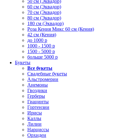
50 см (Эквадор)
60 см (Эквадор)
70 см (Эквадор)
80 см (Эквадор)
180 см (Эквадор)
Роза Кения Микс 60 см (Кения)
42 см (Кения)
до 1000 р
1000 - 1500 р
1500 - 5000 р
больше 5000 р
Букеты
Все букеты
Свадебные букеты
Альстромерии
Анемоны
Гвоздики
Герберы
Гиацинты
Гортензии
Ирисы
Каллы
Лилии
Нарциссы
Орхидеи