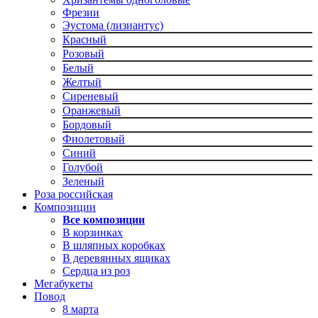
Фрезии
Эустома (лизиантус)
Красный
Розовый
Белый
Желтый
Сиреневый
Оранжевый
Бордовый
Фиолетовый
Синий
Голубой
Зеленый
Роза российская
Композиции
Все композиции
В корзинках
В шляпных коробках
В деревянных ящиках
Сердца из роз
Мегабукеты
Повод
8 марта