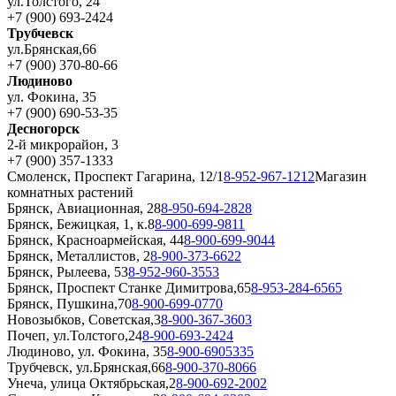
ул.Толстого, 24
+7 (900) 693-2424
Трубчевск
ул.Брянская,66
+7 (900) 370-80-66
Людиново
ул. Фокина, 35
+7 (900) 690-53-35
Десногорск
2-й микрорайон, 3
+7 (900) 357-1333
Смоленск, Проспект Гагарина, 12/1
8-952-967-1212
Магазин
комнатных растений
Брянск, Авиационная, 28
8-950-694-2828
Брянск, Бежицкая, 1, к.8
8-900-699-9811
Брянск, Красноармейская, 44
8-900-699-9044
Брянск, Металлистов, 2
8-900-373-6622
Брянск, Рылеева, 53
8-952-960-3553
Брянск, Проспект Станке Димитрова,65
8-953-284-6565
Брянск, Пушкина,70
8-900-699-0770
Новозыбков, Советская,3
8-900-367-3603
Почеп, ул.Толстого,24
8-900-693-2424
Людиново, ул. Фокина, 35
8-900-6905335
Трубчевск, ул.Брянская,66
8-900-370-8066
Унеча, улица Октябрьская,2
8-900-692-2002