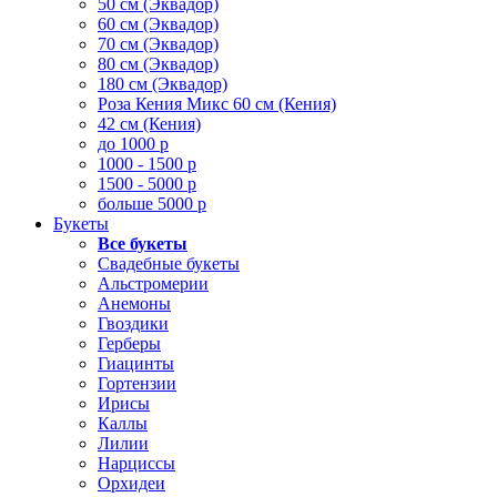
50 см (Эквадор)
60 см (Эквадор)
70 см (Эквадор)
80 см (Эквадор)
180 см (Эквадор)
Роза Кения Микс 60 см (Кения)
42 см (Кения)
до 1000 р
1000 - 1500 р
1500 - 5000 р
больше 5000 р
Букеты
Все букеты
Свадебные букеты
Альстромерии
Анемоны
Гвоздики
Герберы
Гиацинты
Гортензии
Ирисы
Каллы
Лилии
Нарциссы
Орхидеи