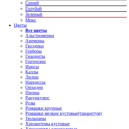
Синий
Голубой
Зеленый
Микс
Цветы
Все цветы
Альстромерии
Анемоны
Гвоздики
Герберы
Гиацинты
Гортензии
Ирисы
Каллы
Лилии
Нарциссы
Орхидеи
Пионы
Ранункулюс
Розы
Ромашки крупные
Ромашки мелкие кустовые(танацетум)
Тюльпаны
Хризантемы кустовые
Хризантемы одноголовые