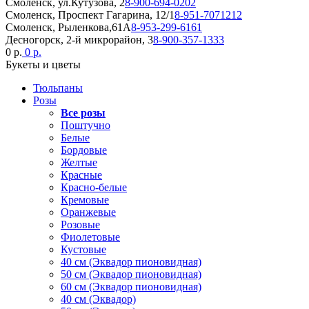
Смоленск, ул.Кутузова, 2
8-900-694-0202
Смоленск, Проспект Гагарина, 12/1
8-951-7071212
Смоленск, Рыленкова,61А
8-953-299-6161
Десногорск, 2-й микрорайон, 3
8-900-357-1333
0 р.
0 р.
Букеты и цветы
Тюльпаны
Розы
Все розы
Поштучно
Белые
Бордовые
Желтые
Красные
Красно-белые
Кремовые
Оранжевые
Розовые
Фиолетовые
Кустовые
40 см (Эквадор пионовидная)
50 см (Эквадор пионовидная)
60 см (Эквадор пионовидная)
40 см (Эквадор)