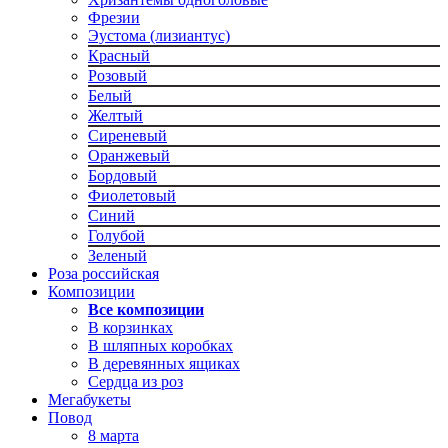
Фрезии
Эустома (лизиантус)
Красный
Розовый
Белый
Желтый
Сиреневый
Оранжевый
Бордовый
Фиолетовый
Синий
Голубой
Зеленый
Роза российская
Композиции
Все композиции
В корзинках
В шляпных коробках
В деревянных ящиках
Сердца из роз
Мегабукеты
Повод
8 марта