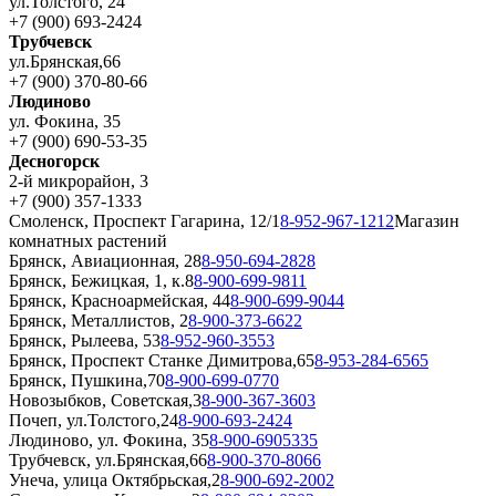
ул.Толстого, 24
+7 (900) 693-2424
Трубчевск
ул.Брянская,66
+7 (900) 370-80-66
Людиново
ул. Фокина, 35
+7 (900) 690-53-35
Десногорск
2-й микрорайон, 3
+7 (900) 357-1333
Смоленск, Проспект Гагарина, 12/1
8-952-967-1212
Магазин
комнатных растений
Брянск, Авиационная, 28
8-950-694-2828
Брянск, Бежицкая, 1, к.8
8-900-699-9811
Брянск, Красноармейская, 44
8-900-699-9044
Брянск, Металлистов, 2
8-900-373-6622
Брянск, Рылеева, 53
8-952-960-3553
Брянск, Проспект Станке Димитрова,65
8-953-284-6565
Брянск, Пушкина,70
8-900-699-0770
Новозыбков, Советская,3
8-900-367-3603
Почеп, ул.Толстого,24
8-900-693-2424
Людиново, ул. Фокина, 35
8-900-6905335
Трубчевск, ул.Брянская,66
8-900-370-8066
Унеча, улица Октябрьская,2
8-900-692-2002