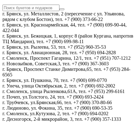
г. Брянск, ул. Металлистов, 2 (пересечение с ул. Ульянова,
рядом с клубом Бостон), тел. +7 (900) 373-66-22
г. Брянск, ул. Красноармейская, 44, тел. +7 (900) 699-90-44,
422-044
г. Брянск, ул. Бежицкая, 1, корпус 8 (район Кургана, напротив
ТЦ Мандарин), тел. +7 (900) 699-98-11
г. Брянск, ул. Рылеева, 53, тел. +7 (952) 960-35-53
г. Брянск, ул. Авиационная, 28, тел. +7 (950) 694-2828
г. Смоленск, Проспект Гагарина, 12/1, тел. +7 (951) 707-1212
г. Новозыбков, Советская,3, тел. +7 (900) 367-3603
г. Брянск, Проспект Станке Димитрова,65, тел. +7 (953) 284-
6565
г. Брянск, ул. Пушкина, 70, тел. +7 (900) 699-0770
г. Унеча, улица Октябрьская, 2, тел. +7 (900) 692-2002
г. Смоленск, улица Рыленкова,61А, тел. +7 (953) 299-6161
г. Почеп, ул.Толстого, 24, тел. +7 (900) 693-2424
г. Трубчевск, ул.Брянская,66, тел. +7 (900) 370-80-66
г. Людиново, ул. Фокина, 35, тел. +7 (900) 690-53-35
г. Смоленск, ул.Кутузова, 2, тел. +7 (900) 694-0202
г. Десногорск, 2-й микрорайон, 3, тел. +7 (900) 357-1333
Политика конфиденциальности