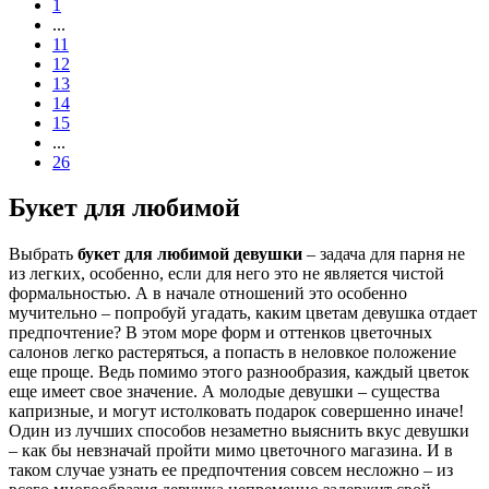
1
...
11
12
13
14
15
...
26
Букет для любимой
Выбрать
букет для любимой девушки
– задача для парня не
из легких, особенно, если для него это не является чистой
формальностью. А в начале отношений это особенно
мучительно – попробуй угадать, каким цветам девушка отдает
предпочтение? В этом море форм и оттенков цветочных
салонов легко растеряться, а попасть в неловкое положение
еще проще. Ведь помимо этого разнообразия, каждый цветок
еще имеет свое значение. А молодые девушки – существа
капризные, и могут истолковать подарок совершенно иначе!
Один из лучших способов незаметно выяснить вкус девушки
– как бы невзначай пройти мимо цветочного магазина. И в
таком случае узнать ее предпочтения совсем несложно – из