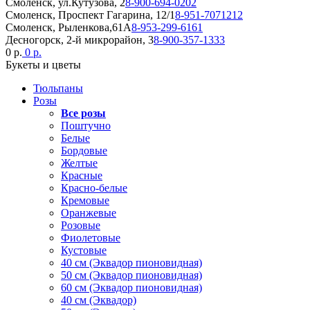
Смоленск, ул.Кутузова, 2
8-900-694-0202
Смоленск, Проспект Гагарина, 12/1
8-951-7071212
Смоленск, Рыленкова,61А
8-953-299-6161
Десногорск, 2-й микрорайон, 3
8-900-357-1333
0 р.
0 р.
Букеты и цветы
Тюльпаны
Розы
Все розы
Поштучно
Белые
Бордовые
Желтые
Красные
Красно-белые
Кремовые
Оранжевые
Розовые
Фиолетовые
Кустовые
40 см (Эквадор пионовидная)
50 см (Эквадор пионовидная)
60 см (Эквадор пионовидная)
40 см (Эквадор)