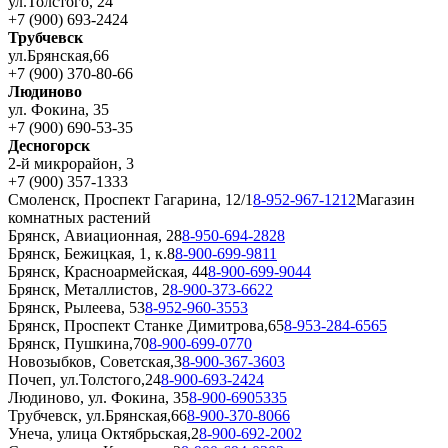
ул.Толстого, 24
+7 (900) 693-2424
Трубчевск
ул.Брянская,66
+7 (900) 370-80-66
Людиново
ул. Фокина, 35
+7 (900) 690-53-35
Десногорск
2-й микрорайон, 3
+7 (900) 357-1333
Смоленск, Проспект Гагарина, 12/1
8-952-967-1212
Магазин
комнатных растений
Брянск, Авиационная, 28
8-950-694-2828
Брянск, Бежицкая, 1, к.8
8-900-699-9811
Брянск, Красноармейская, 44
8-900-699-9044
Брянск, Металлистов, 2
8-900-373-6622
Брянск, Рылеева, 53
8-952-960-3553
Брянск, Проспект Станке Димитрова,65
8-953-284-6565
Брянск, Пушкина,70
8-900-699-0770
Новозыбков, Советская,3
8-900-367-3603
Почеп, ул.Толстого,24
8-900-693-2424
Людиново, ул. Фокина, 35
8-900-6905335
Трубчевск, ул.Брянская,66
8-900-370-8066
Унеча, улица Октябрьская,2
8-900-692-2002