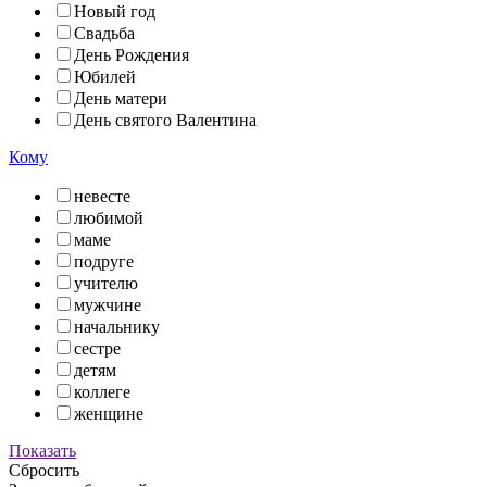
Новый год
Свадьба
День Рождения
Юбилей
День матери
День святого Валентина
Кому
невесте
любимой
маме
подруге
учителю
мужчине
начальнику
сестре
детям
коллеге
женщине
Показать
Сбросить