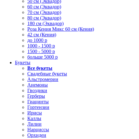
50 см (Эквадор)
60 см (Эквадор)
70 см (Эквадор)
80 см (Эквадор)
180 см (Эквадор)
Роза Кения Микс 60 см (Кения)
42 см (Кения)
до 1000 р
1000 - 1500 р
1500 - 5000 р
больше 5000 р
Букеты
Все букеты
Свадебные букеты
Альстромерии
Анемоны
Гвоздики
Герберы
Гиацинты
Гортензии
Ирисы
Каллы
Лилии
Нарциссы
Орхидеи