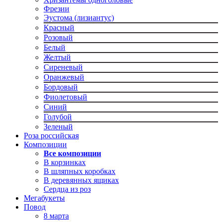
Фрезии
Эустома (лизиантус)
Красный
Розовый
Белый
Желтый
Сиреневый
Оранжевый
Бордовый
Фиолетовый
Синий
Голубой
Зеленый
Роза российская
Композиции
Все композиции
В корзинках
В шляпных коробках
В деревянных ящиках
Сердца из роз
Мегабукеты
Повод
8 марта