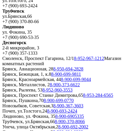
ул.Толстого, 24
+7 (900) 693-2424
Трубчевск
ул.Брянская,66
+7 (900) 370-80-66
Людиново
ул. Фокина, 35
+7 (900) 690-53-35
Десногорск
2-й микрорайон, 3
+7 (900) 357-1333
Смоленск, Проспект Гагарина, 12/1
8-952-967-1212
Магазин
комнатных растений
Брянск, Авиационная, 28
8-950-694-2828
Брянск, Бежицкая, 1, к.8
8-900-699-9811
Брянск, Красноармейская, 44
8-900-699-9044
Брянск, Металлистов, 2
8-900-373-6622
Брянск, Рылеева, 53
8-952-960-3553
Брянск, Проспект Станке Димитрова,65
8-953-284-6565
Брянск, Пушкина,70
8-900-699-0770
Новозыбков, Советская,3
8-900-367-3603
Почеп, ул.Толстого,24
8-900-693-2424
Людиново, ул. Фокина, 35
8-900-6905335
Трубчевск, ул.Брянская,66
8-900-370-8066
Унеча, улица Октябрьская,2
8-900-692-2002