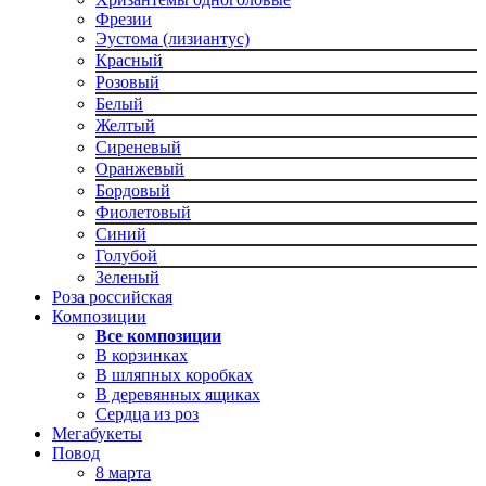
Фрезии
Эустома (лизиантус)
Красный
Розовый
Белый
Желтый
Сиреневый
Оранжевый
Бордовый
Фиолетовый
Синий
Голубой
Зеленый
Роза российская
Композиции
Все композиции
В корзинках
В шляпных коробках
В деревянных ящиках
Сердца из роз
Мегабукеты
Повод
8 марта