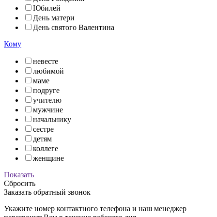
Юбилей
День матери
День святого Валентина
Кому
невесте
любимой
маме
подруге
учителю
мужчине
начальнику
сестре
детям
коллеге
женщине
Показать
Сбросить
Заказать обратный звонок
Укажите номер контактного телефона и наш менеджер