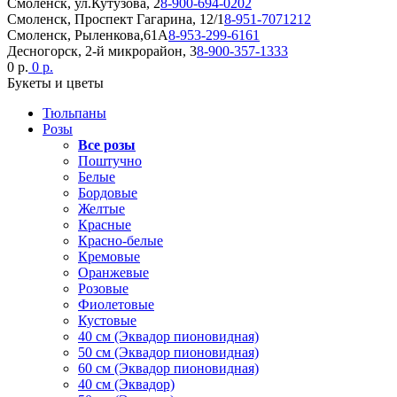
Смоленск, ул.Кутузова, 2
8-900-694-0202
Смоленск, Проспект Гагарина, 12/1
8-951-7071212
Смоленск, Рыленкова,61А
8-953-299-6161
Десногорск, 2-й микрорайон, 3
8-900-357-1333
0 р.
0 р.
Букеты и цветы
Тюльпаны
Розы
Все розы
Поштучно
Белые
Бордовые
Желтые
Красные
Красно-белые
Кремовые
Оранжевые
Розовые
Фиолетовые
Кустовые
40 см (Эквадор пионовидная)
50 см (Эквадор пионовидная)
60 см (Эквадор пионовидная)
40 см (Эквадор)