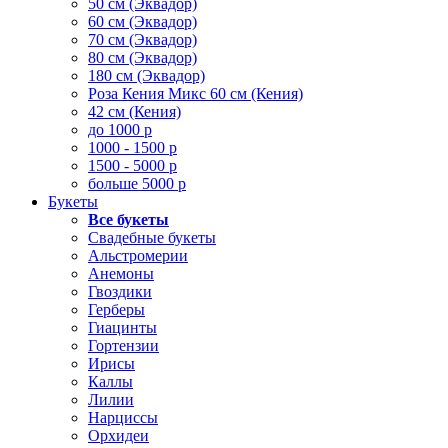
50 см (Эквадор)
60 см (Эквадор)
70 см (Эквадор)
80 см (Эквадор)
180 см (Эквадор)
Роза Кения Микс 60 см (Кения)
42 см (Кения)
до 1000 р
1000 - 1500 р
1500 - 5000 р
больше 5000 р
Букеты
Все букеты
Свадебные букеты
Альстромерии
Анемоны
Гвоздики
Герберы
Гиацинты
Гортензии
Ирисы
Каллы
Лилии
Нарциссы
Орхидеи