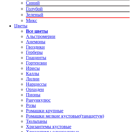
Синий
Голубой
Зеленый
Микс
Цветы
Все цветы
Альстромерии
Анемоны
Гвоздики
Герберы
Гиацинты
Гортензии
Ирисы
Каллы
Лилии
Нарциссы
Орхидеи
Пионы
Ранункулюс
Розы
Ромашки крупные
Ромашки мелкие кустовые(танацетум)
Тюльпаны
Хризантемы кустовые
Хризантемы одноголовые