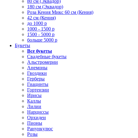
80 см (Эквадор)
180 см (Эквадор)
Роза Кения Микс 60 см (Кения)
42 см (Кения)
до 1000 р
1000 - 1500 р
1500 - 5000 р
больше 5000 р
Букеты
Все букеты
Свадебные букеты
Альстромерии
Анемоны
Гвоздики
Герберы
Гиацинты
Гортензии
Ирисы
Каллы
Лилии
Нарциссы
Орхидеи
Пионы
Ранункулюс
Розы