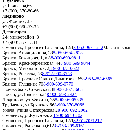
Трубчевск
ул.Брянская,66
+7 (900) 370-80-66
Людиново
ул. Фокина, 35
+7 (900) 690-53-35
Десногорск
2-й микрорайон, 3
+7 (900) 357-1333
Смоленск, Проспект Гагарина, 12/1
8-952-967-1212
Магазин ком
Брянск, Авиационная, 28
8-950-694-2828
Брянск, Бежицкая, 1, к.8
8-900-699-9811
Брянск, Красноармейская, 44
8-900-699-9044
Брянск, Металлистов, 2
8-900-373-6622
Брянск, Рылеева, 53
8-952-960-3553
Брянск, Проспект Станке Димитрова,65
8-953-284-6565
Брянск, Пушкина,70
8-900-699-0770
Новозыбков, Советская,3
8-900-367-3603
Почеп, ул.Толстого,24
8-900-693-2424
Людиново, ул. Фокина, 35
8-900-6905335
Трубчевск, ул.Брянская,66
8-900-370-8066
Унеча, улица Октябрьская,2
8-900-692-2002
Смоленск, ул.Кутузова, 2
8-900-694-0202
Смоленск, Проспект Гагарина, 12/1
8-951-7071212
Смоленск, Рыленкова,61А
8-953-299-6161