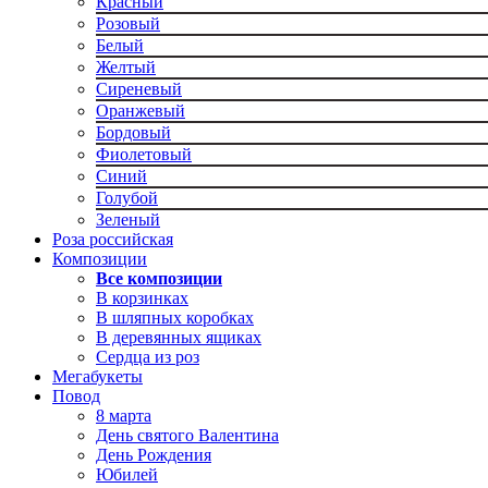
Красный
Розовый
Белый
Желтый
Сиреневый
Оранжевый
Бордовый
Фиолетовый
Синий
Голубой
Зеленый
Роза российская
Композиции
Все композиции
В корзинках
В шляпных коробках
В деревянных ящиках
Сердца из роз
Мегабукеты
Повод
8 марта
День святого Валентина
День Рождения
Юбилей