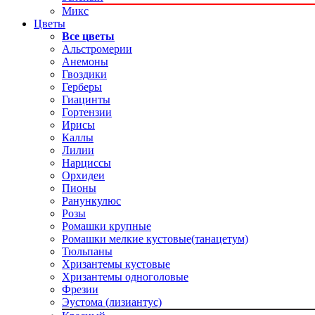
Микс
Цветы
Все цветы
Альстромерии
Анемоны
Гвоздики
Герберы
Гиацинты
Гортензии
Ирисы
Каллы
Лилии
Нарциссы
Орхидеи
Пионы
Ранункулюс
Розы
Ромашки крупные
Ромашки мелкие кустовые(танацетум)
Тюльпаны
Хризантемы кустовые
Хризантемы одноголовые
Фрезии
Эустома (лизиантус)