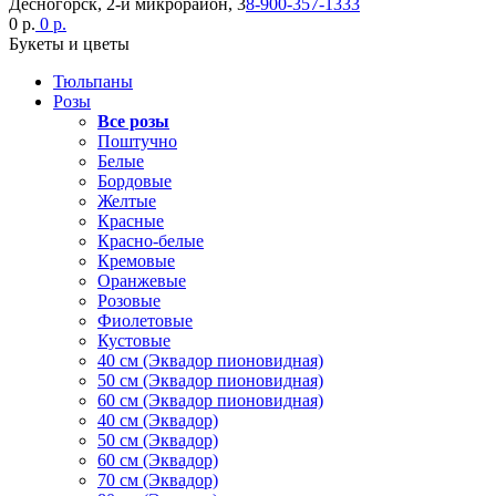
Десногорск, 2-й микрорайон, 3
8-900-357-1333
0 р.
0 р.
Букеты и цветы
Тюльпаны
Розы
Все розы
Поштучно
Белые
Бордовые
Желтые
Красные
Красно-белые
Кремовые
Оранжевые
Розовые
Фиолетовые
Кустовые
40 см (Эквадор пионовидная)
50 см (Эквадор пионовидная)
60 см (Эквадор пионовидная)
40 см (Эквадор)
50 см (Эквадор)
60 см (Эквадор)
70 см (Эквадор)