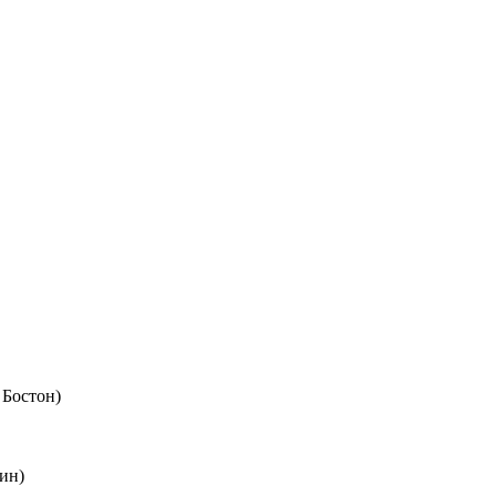
 Бостон)
ин)