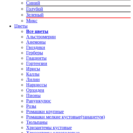
Синий
Голубой
Зеленый
Микс
Цветы
Все цветы
Альстромерии
Анемоны
Гвоздики
Герберы
Гиацинты
Гортензии
Ирисы
Каллы
Лилии
Нарциссы
Орхидеи
Пионы
Ранункулюс
Розы
Ромашки крупные
Ромашки мелкие кустовые(танацетум)
Тюльпаны
Хризантемы кустовые
Хризантемы одноголовые