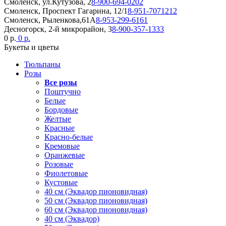
Смоленск, ул.Кутузова, 2
8-900-694-0202
Смоленск, Проспект Гагарина, 12/1
8-951-7071212
Смоленск, Рыленкова,61А
8-953-299-6161
Десногорск, 2-й микрорайон, 3
8-900-357-1333
0 р.
0 р.
Букеты и цветы
Тюльпаны
Розы
Все розы
Поштучно
Белые
Бордовые
Желтые
Красные
Красно-белые
Кремовые
Оранжевые
Розовые
Фиолетовые
Кустовые
40 см (Эквадор пионовидная)
50 см (Эквадор пионовидная)
60 см (Эквадор пионовидная)
40 см (Эквадор)