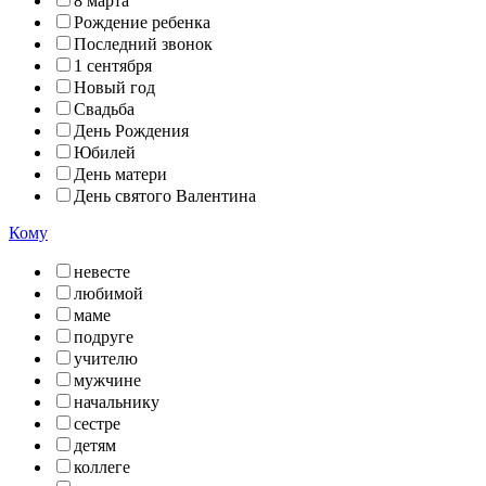
8 марта
Рождение ребенка
Последний звонок
1 сентября
Новый год
Свадьба
День Рождения
Юбилей
День матери
День святого Валентина
Кому
невесте
любимой
маме
подруге
учителю
мужчине
начальнику
сестре
детям
коллеге