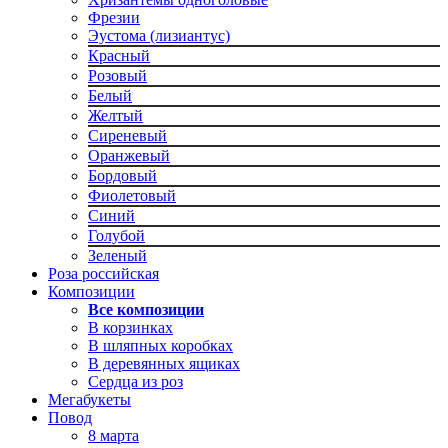
Фрезии
Эустома (лизиантус)
Красный
Розовый
Белый
Желтый
Сиреневый
Оранжевый
Бордовый
Фиолетовый
Синий
Голубой
Зеленый
Роза российская
Композиции
Все композиции
В корзинках
В шляпных коробках
В деревянных ящиках
Сердца из роз
Мегабукеты
Повод
8 марта