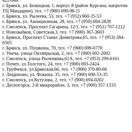
422-044
г. Брянск, ул. Бежицкая, 1, корпус 8 (район Кургана, напротив
ТЦ Мандарин), тел. +7 (900) 699-98-11
г. Брянск, ул. Рылеева, 53, тел. +7 (952) 960-35-53
г. Брянск, ул. Авиационная, 28, тел. +7 (950) 694-2828
г. Смоленск, Проспект Гагарина, 12/1, тел. +7 (951) 707-1212
г. Новозыбков, Советская,3, тел. +7 (900) 367-3603
г. Брянск, Проспект Станке Димитрова,65, тел. +7 (953) 284-
6565
г. Брянск, ул. Пушкина, 70, тел. +7 (900) 699-0770
г. Унеча, улица Октябрьская, 2, тел. +7 (900) 692-2002
г. Смоленск, улица Рыленкова,61А, тел. +7 (953) 299-6161
г. Почеп, ул.Толстого, 24, тел. +7 (900) 693-2424
г. Трубчевск, ул.Брянская,66, тел. +7 (900) 370-80-66
г. Людиново, ул. Фокина, 35, тел. +7 (900) 690-53-35
г. Смоленск, ул.Кутузова, 2, тел. +7 (900) 694-0202
г. Десногорск, 2-й микрорайон, 3, тел. +7 (900) 357-1333
Политика конфиденциальности
Пользовательское соглашение
Политика обработки персональных данных