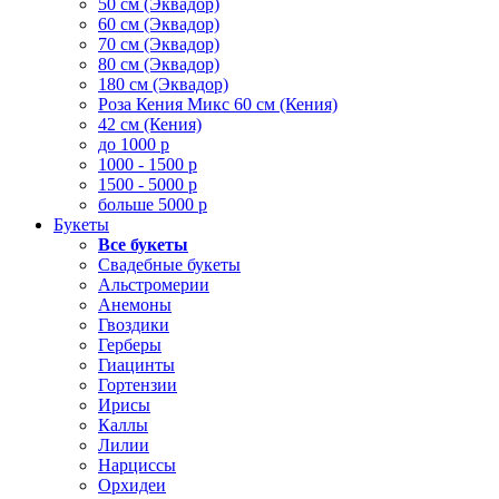
50 см (Эквадор)
60 см (Эквадор)
70 см (Эквадор)
80 см (Эквадор)
180 см (Эквадор)
Роза Кения Микс 60 см (Кения)
42 см (Кения)
до 1000 р
1000 - 1500 р
1500 - 5000 р
больше 5000 р
Букеты
Все букеты
Свадебные букеты
Альстромерии
Анемоны
Гвоздики
Герберы
Гиацинты
Гортензии
Ирисы
Каллы
Лилии
Нарциссы
Орхидеи