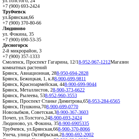
ул.Толстого, 24
+7 (900) 693-2424
Трубчевск
ул.Брянская,66
+7 (900) 370-80-66
Людиново
ул. Фокина, 35
+7 (900) 690-53-35
Десногорск
2-й микрорайон, 3
+7 (900) 357-1333
Смоленск, Проспект Гагарина, 12/1
8-952-967-1212
Магазин
комнатных растений
Брянск, Авиационная, 28
8-950-694-2828
Брянск, Бежицкая, 1, к.8
8-900-699-9811
Брянск, Красноармейская, 44
8-900-699-9044
Брянск, Металлистов, 2
8-900-373-6622
Брянск, Рылеева, 53
8-952-960-3553
Брянск, Проспект Станке Димитрова,65
8-953-284-6565
Брянск, Пушкина,70
8-900-699-0770
Новозыбков, Советская,3
8-900-367-3603
Почеп, ул.Толстого,24
8-900-693-2424
Людиново, ул. Фокина, 35
8-900-6905335
Трубчевск, ул.Брянская,66
8-900-370-8066
Унеча, улица Октябрьская,2
8-900-692-2002