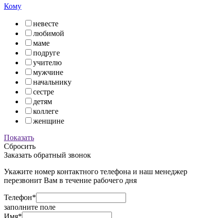
Кому
невесте
любимой
маме
подруге
учителю
мужчине
начальнику
сестре
детям
коллеге
женщине
Показать
Сбросить
Заказать обратный звонок
Укажите номер контактного телефона и наш менеджер
перезвонит Вам в течение рабочего дня
Телефон*
заполните поле
Имя*