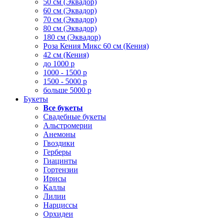
50 см (Эквадор)
60 см (Эквадор)
70 см (Эквадор)
80 см (Эквадор)
180 см (Эквадор)
Роза Кения Микс 60 см (Кения)
42 см (Кения)
до 1000 р
1000 - 1500 р
1500 - 5000 р
больше 5000 р
Букеты
Все букеты
Свадебные букеты
Альстромерии
Анемоны
Гвоздики
Герберы
Гиацинты
Гортензии
Ирисы
Каллы
Лилии
Нарциссы
Орхидеи