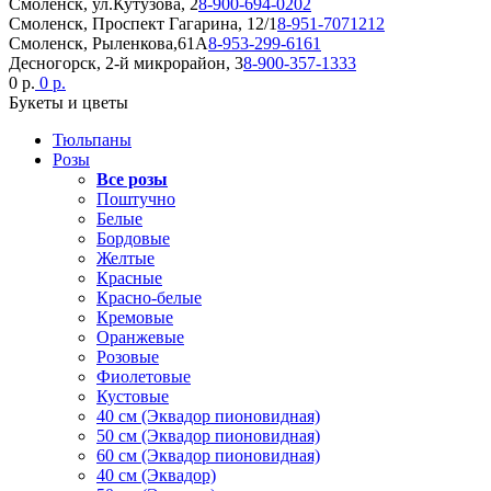
Смоленск, ул.Кутузова, 2
8-900-694-0202
Смоленск, Проспект Гагарина, 12/1
8-951-7071212
Смоленск, Рыленкова,61А
8-953-299-6161
Десногорск, 2-й микрорайон, 3
8-900-357-1333
0 р.
0 р.
Букеты и цветы
Тюльпаны
Розы
Все розы
Поштучно
Белые
Бордовые
Желтые
Красные
Красно-белые
Кремовые
Оранжевые
Розовые
Фиолетовые
Кустовые
40 см (Эквадор пионовидная)
50 см (Эквадор пионовидная)
60 см (Эквадор пионовидная)
40 см (Эквадор)