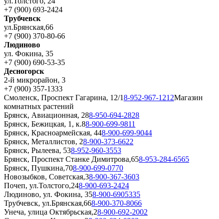
ул.Толстого, 24
+7 (900) 693-2424
Трубчевск
ул.Брянская,66
+7 (900) 370-80-66
Людиново
ул. Фокина, 35
+7 (900) 690-53-35
Десногорск
2-й микрорайон, 3
+7 (900) 357-1333
Смоленск, Проспект Гагарина, 12/1
8-952-967-1212
Магазин
комнатных растений
Брянск, Авиационная, 28
8-950-694-2828
Брянск, Бежицкая, 1, к.8
8-900-699-9811
Брянск, Красноармейская, 44
8-900-699-9044
Брянск, Металлистов, 2
8-900-373-6622
Брянск, Рылеева, 53
8-952-960-3553
Брянск, Проспект Станке Димитрова,65
8-953-284-6565
Брянск, Пушкина,70
8-900-699-0770
Новозыбков, Советская,3
8-900-367-3603
Почеп, ул.Толстого,24
8-900-693-2424
Людиново, ул. Фокина, 35
8-900-6905335
Трубчевск, ул.Брянская,66
8-900-370-8066
Унеча, улица Октябрьская,2
8-900-692-2002