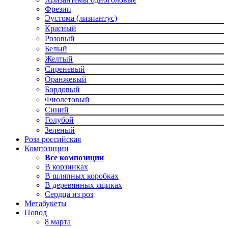
Фрезии
Эустома (лизиантус)
Красный
Розовый
Белый
Желтый
Сиреневый
Оранжевый
Бордовый
Фиолетовый
Синий
Голубой
Зеленый
Роза российская
Композиции
Все композиции
В корзинках
В шляпных коробках
В деревянных ящиках
Сердца из роз
Мегабукеты
Повод
8 марта