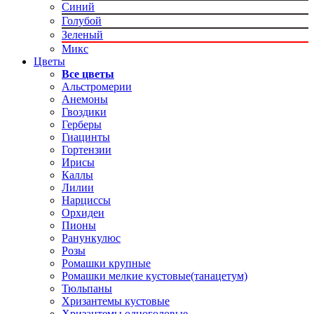
Синий
Голубой
Зеленый
Микс
Цветы
Все цветы
Альстромерии
Анемоны
Гвоздики
Герберы
Гиацинты
Гортензии
Ирисы
Каллы
Лилии
Нарциссы
Орхидеи
Пионы
Ранункулюс
Розы
Ромашки крупные
Ромашки мелкие кустовые(танацетум)
Тюльпаны
Хризантемы кустовые
Хризантемы одноголовые