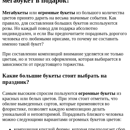
мегабукет в подарок!
Мегабукеты
или
огромные букеты
из большого количества
цветов принято дарить на весьма значимые события. Как
правило, для составления больших букетов используются
розы. Но каждый повод для подарка абсолютно
индивидуален, и если Вы предпочитаете порадовать дорогого
человека его любимыми ирисами, то почему не составить
именно такой букет?
При составлении композиций внимание уделяется не только
цветам, но и технике их оформления, которая выбирается в
зависимости от предстоящего торжества.
Какие большие букеты стоит выбрать на
праздник?
Самым высоким спросом пользуются
огромные букеты
из
красных или белых цветов. При этом стоит отметить, что
обилие выведенных сортов, которые применяются во
флористике, позволяет каждую композицию делать
уникальной и неповторимой. Порадовать близкого человека
можно следующими вариантами огромных букетов цветов:
композиция круглой формы, которая предполагает сбор