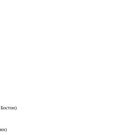
 Бостон)
ин)