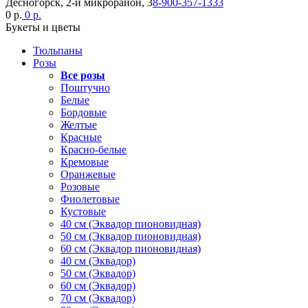
Десногорск, 2-й микрорайон, 3
8-900-357-1333
0 р.
0 р.
Букеты и цветы
Тюльпаны
Розы
Все розы
Поштучно
Белые
Бордовые
Желтые
Красные
Красно-белые
Кремовые
Оранжевые
Розовые
Фиолетовые
Кустовые
40 см (Эквадор пионовидная)
50 см (Эквадор пионовидная)
60 см (Эквадор пионовидная)
40 см (Эквадор)
50 см (Эквадор)
60 см (Эквадор)
70 см (Эквадор)