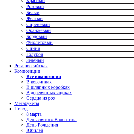
Красный
Розовый
Белый
Желтый
Сиреневый
Оранжевый
Бордовый
Фиолетовый
Синий
Голубой
Зеленый
Роза российская
Композиции
Все композиции
В корзинках
В шляпных коробках
В деревянных ящиках
Сердца из роз
Мегабукеты
Повод
8 марта
День святого Валентина
День Рождения
Юбилей