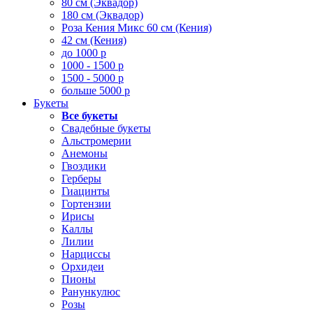
80 см (Эквадор)
180 см (Эквадор)
Роза Кения Микс 60 см (Кения)
42 см (Кения)
до 1000 р
1000 - 1500 р
1500 - 5000 р
больше 5000 р
Букеты
Все букеты
Свадебные букеты
Альстромерии
Анемоны
Гвоздики
Герберы
Гиацинты
Гортензии
Ирисы
Каллы
Лилии
Нарциссы
Орхидеи
Пионы
Ранункулюс
Розы