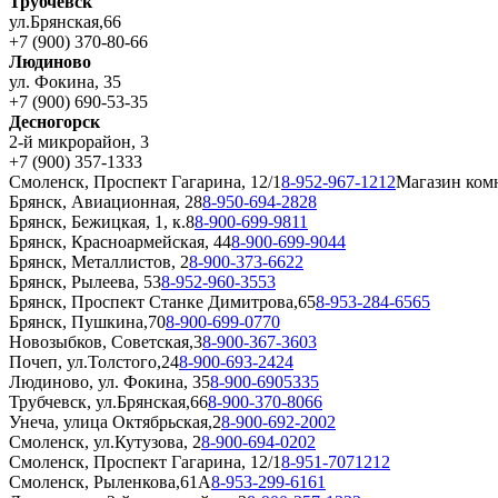
Трубчевск
ул.Брянская,66
+7 (900) 370-80-66
Людиново
ул. Фокина, 35
+7 (900) 690-53-35
Десногорск
2-й микрорайон, 3
+7 (900) 357-1333
Смоленск, Проспект Гагарина, 12/1
8-952-967-1212
Магазин ком
Брянск, Авиационная, 28
8-950-694-2828
Брянск, Бежицкая, 1, к.8
8-900-699-9811
Брянск, Красноармейская, 44
8-900-699-9044
Брянск, Металлистов, 2
8-900-373-6622
Брянск, Рылеева, 53
8-952-960-3553
Брянск, Проспект Станке Димитрова,65
8-953-284-6565
Брянск, Пушкина,70
8-900-699-0770
Новозыбков, Советская,3
8-900-367-3603
Почеп, ул.Толстого,24
8-900-693-2424
Людиново, ул. Фокина, 35
8-900-6905335
Трубчевск, ул.Брянская,66
8-900-370-8066
Унеча, улица Октябрьская,2
8-900-692-2002
Смоленск, ул.Кутузова, 2
8-900-694-0202
Смоленск, Проспект Гагарина, 12/1
8-951-7071212
Смоленск, Рыленкова,61А
8-953-299-6161