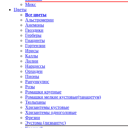
Микс
Цветы
Все цветы
Альстромерии
Анемоны
Гвоздики
Герберы
Гиацинты
Гортензии
Ирисы
Каллы
Лилии
Нарциссы
Орхидеи
Пионы
Ранункулюс
Розы
Ромашки крупные
Ромашки мелкие кустовые(танацетум)
Тюльпаны
Хризантемы кустовые
Хризантемы одноголовые
Фрезии
Эустома (лизиантус)