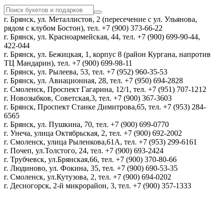
г. Брянск, ул. Металлистов, 2 (пересечение с ул. Ульянова,
рядом с клубом Бостон), тел. +7 (900) 373-66-22
г. Брянск, ул. Красноармейская, 44, тел. +7 (900) 699-90-44,
422-044
г. Брянск, ул. Бежицкая, 1, корпус 8 (район Кургана, напротив
ТЦ Мандарин), тел. +7 (900) 699-98-11
г. Брянск, ул. Рылеева, 53, тел. +7 (952) 960-35-53
г. Брянск, ул. Авиационная, 28, тел. +7 (950) 694-2828
г. Смоленск, Проспект Гагарина, 12/1, тел. +7 (951) 707-1212
г. Новозыбков, Советская,3, тел. +7 (900) 367-3603
г. Брянск, Проспект Станке Димитрова,65, тел. +7 (953) 284-
6565
г. Брянск, ул. Пушкина, 70, тел. +7 (900) 699-0770
г. Унеча, улица Октябрьская, 2, тел. +7 (900) 692-2002
г. Смоленск, улица Рыленкова,61А, тел. +7 (953) 299-6161
г. Почеп, ул.Толстого, 24, тел. +7 (900) 693-2424
г. Трубчевск, ул.Брянская,66, тел. +7 (900) 370-80-66
г. Людиново, ул. Фокина, 35, тел. +7 (900) 690-53-35
г. Смоленск, ул.Кутузова, 2, тел. +7 (900) 694-0202
г. Десногорск, 2-й микрорайон, 3, тел. +7 (900) 357-1333
Политика конфиденциальности