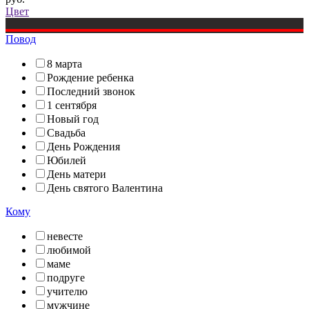
Цвет
Повод
8 марта
Рождение ребенка
Последний звонок
1 сентября
Новый год
Свадьба
День Рождения
Юбилей
День матери
День святого Валентина
Кому
невесте
любимой
маме
подруге
учителю
мужчине