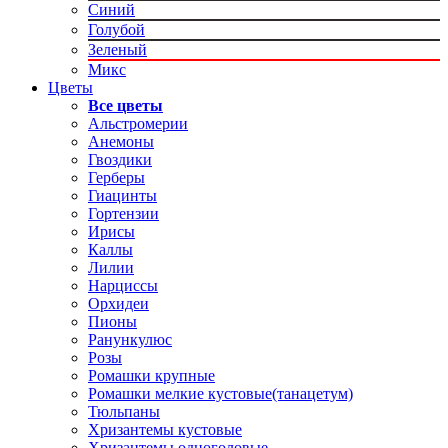
Синий
Голубой
Зеленый
Микс
Цветы
Все цветы
Альстромерии
Анемоны
Гвоздики
Герберы
Гиацинты
Гортензии
Ирисы
Каллы
Лилии
Нарциссы
Орхидеи
Пионы
Ранункулюс
Розы
Ромашки крупные
Ромашки мелкие кустовые(танацетум)
Тюльпаны
Хризантемы кустовые
Хризантемы одноголовые