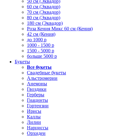
50 см (Эквадор)
60 см (Эквадор)
70 см (Эквадор)
80 см (Эквадор)
180 см (Эквадор)
Роза Кения Микс 60 см (Кения)
42 см (Кения)
до 1000 р
1000 - 1500 р
1500 - 5000 р
больше 5000 р
Букеты
Все букеты
Свадебные букеты
Альстромерии
Анемоны
Гвоздики
Герберы
Гиацинты
Гортензии
Ирисы
Каллы
Лилии
Нарциссы
Орхидеи