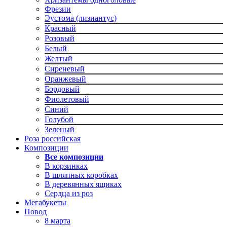
Фрезии
Эустома (лизиантус)
Красный
Розовый
Белый
Желтый
Сиреневый
Оранжевый
Бордовый
Фиолетовый
Синий
Голубой
Зеленый
Роза российская
Композиции
Все композиции
В корзинках
В шляпных коробках
В деревянных ящиках
Сердца из роз
Мегабукеты
Повод
8 марта