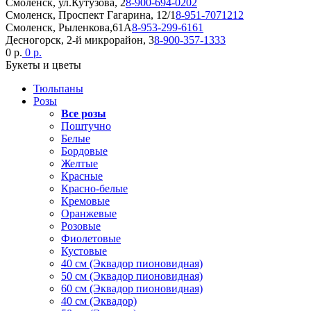
Смоленск, ул.Кутузова, 2
8-900-694-0202
Смоленск, Проспект Гагарина, 12/1
8-951-7071212
Смоленск, Рыленкова,61А
8-953-299-6161
Десногорск, 2-й микрорайон, 3
8-900-357-1333
0 р.
0 р.
Букеты и цветы
Тюльпаны
Розы
Все розы
Поштучно
Белые
Бордовые
Желтые
Красные
Красно-белые
Кремовые
Оранжевые
Розовые
Фиолетовые
Кустовые
40 см (Эквадор пионовидная)
50 см (Эквадор пионовидная)
60 см (Эквадор пионовидная)
40 см (Эквадор)