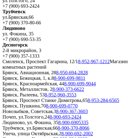
ул.Толстого, 24
+7 (900) 693-2424
Трубчевск
ул.Брянская,66
+7 (900) 370-80-66
Людиново
ул. Фокина, 35
+7 (900) 690-53-35
Десногорск
2-й микрорайон, 3
+7 (900) 357-1333
Смоленск, Проспект Гагарина, 12/1
8-952-967-1212
Магазин
комнатных растений
Брянск, Авиационная, 28
8-950-694-2828
Брянск, Бежицкая, 1, к.8
8-900-699-9811
Брянск, Красноармейская, 44
8-900-699-9044
Брянск, Металлистов, 2
8-900-373-6622
Брянск, Рылеева, 53
8-952-960-3553
Брянск, Проспект Станке Димитрова,65
8-953-284-6565
Брянск, Пушкина,70
8-900-699-0770
Новозыбков, Советская,3
8-900-367-3603
Почеп, ул.Толстого,24
8-900-693-2424
Людиново, ул. Фокина, 35
8-900-6905335
Трубчевск, ул.Брянская,66
8-900-370-8066
Унеча, улица Октябрьская,2
8-900-692-2002