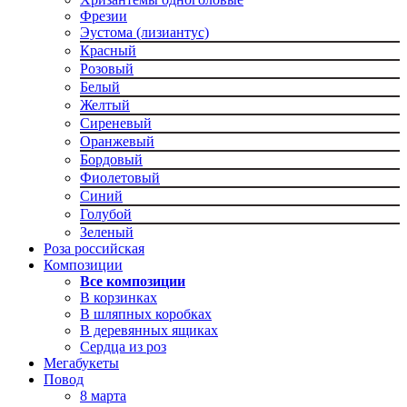
Фрезии
Эустома (лизиантус)
Красный
Розовый
Белый
Желтый
Сиреневый
Оранжевый
Бордовый
Фиолетовый
Синий
Голубой
Зеленый
Роза российская
Композиции
Все композиции
В корзинках
В шляпных коробках
В деревянных ящиках
Сердца из роз
Мегабукеты
Повод
8 марта