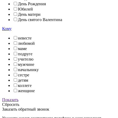
День Рождения
Юбилей
День матери
День святого Валентина
Кому
невесте
любимой
маме
подруге
учителю
мужчине
начальнику
сестре
детям
коллеге
женщине
Показать
Сбросить
Заказать обратный звонок