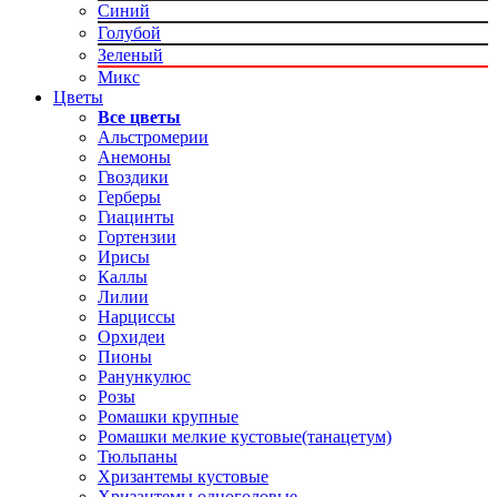
Синий
Голубой
Зеленый
Микс
Цветы
Все цветы
Альстромерии
Анемоны
Гвоздики
Герберы
Гиацинты
Гортензии
Ирисы
Каллы
Лилии
Нарциссы
Орхидеи
Пионы
Ранункулюс
Розы
Ромашки крупные
Ромашки мелкие кустовые(танацетум)
Тюльпаны
Хризантемы кустовые
Хризантемы одноголовые