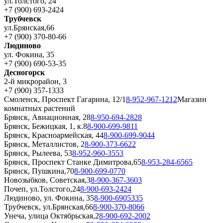
ул.Толстого, 24
+7 (900) 693-2424
Трубчевск
ул.Брянская,66
+7 (900) 370-80-66
Людиново
ул. Фокина, 35
+7 (900) 690-53-35
Десногорск
2-й микрорайон, 3
+7 (900) 357-1333
Смоленск, Проспект Гагарина, 12/1
8-952-967-1212
Магазин
комнатных растений
Брянск, Авиационная, 28
8-950-694-2828
Брянск, Бежицкая, 1, к.8
8-900-699-9811
Брянск, Красноармейская, 44
8-900-699-9044
Брянск, Металлистов, 2
8-900-373-6622
Брянск, Рылеева, 53
8-952-960-3553
Брянск, Проспект Станке Димитрова,65
8-953-284-6565
Брянск, Пушкина,70
8-900-699-0770
Новозыбков, Советская,3
8-900-367-3603
Почеп, ул.Толстого,24
8-900-693-2424
Людиново, ул. Фокина, 35
8-900-6905335
Трубчевск, ул.Брянская,66
8-900-370-8066
Унеча, улица Октябрьская,2
8-900-692-2002