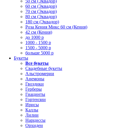
50 см (Эквадор)
60 см (Эквадор)
70 см (Эквадор)
80 см (Эквадор)
180 см (Эквадор)
Роза Кения Микс 60 см (Кения)
42 см (Кения)
до 1000 р
1000 - 1500 р
1500 - 5000 р
больше 5000 р
Букеты
Все букеты
Свадебные букеты
Альстромерии
Анемоны
Гвоздики
Герберы
Гиацинты
Гортензии
Ирисы
Каллы
Лилии
Нарциссы
Орхидеи