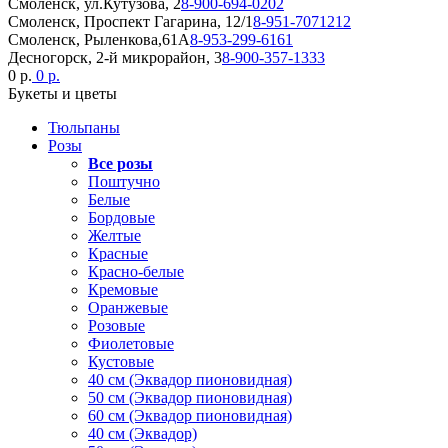
Смоленск, ул.Кутузова, 2
8-900-694-0202
Смоленск, Проспект Гагарина, 12/1
8-951-7071212
Смоленск, Рыленкова,61А
8-953-299-6161
Десногорск, 2-й микрорайон, 3
8-900-357-1333
0 р.
0 р.
Букеты и цветы
Тюльпаны
Розы
Все розы
Поштучно
Белые
Бордовые
Желтые
Красные
Красно-белые
Кремовые
Оранжевые
Розовые
Фиолетовые
Кустовые
40 см (Эквадор пионовидная)
50 см (Эквадор пионовидная)
60 см (Эквадор пионовидная)
40 см (Эквадор)