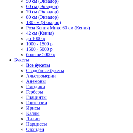
50 см (Эквадор)
60 см (Эквадор)
70 см (Эквадор)
80 см (Эквадор)
180 см (Эквадор)
Роза Кения Микс 60 см (Кения)
42 см (Кения)
до 1000 р
1000 - 1500 р
1500 - 5000 р
больше 5000 р
Букеты
Все букеты
Свадебные букеты
Альстромерии
Анемоны
Гвоздики
Герберы
Гиацинты
Гортензии
Ирисы
Каллы
Лилии
Нарциссы
Орхидеи