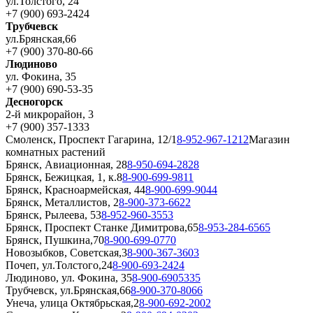
ул.Толстого, 24
+7 (900) 693-2424
Трубчевск
ул.Брянская,66
+7 (900) 370-80-66
Людиново
ул. Фокина, 35
+7 (900) 690-53-35
Десногорск
2-й микрорайон, 3
+7 (900) 357-1333
Смоленск, Проспект Гагарина, 12/1
8-952-967-1212
Магазин
комнатных растений
Брянск, Авиационная, 28
8-950-694-2828
Брянск, Бежицкая, 1, к.8
8-900-699-9811
Брянск, Красноармейская, 44
8-900-699-9044
Брянск, Металлистов, 2
8-900-373-6622
Брянск, Рылеева, 53
8-952-960-3553
Брянск, Проспект Станке Димитрова,65
8-953-284-6565
Брянск, Пушкина,70
8-900-699-0770
Новозыбков, Советская,3
8-900-367-3603
Почеп, ул.Толстого,24
8-900-693-2424
Людиново, ул. Фокина, 35
8-900-6905335
Трубчевск, ул.Брянская,66
8-900-370-8066
Унеча, улица Октябрьская,2
8-900-692-2002