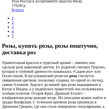
Роза Россия в ассортименте (высота 60см)
179,00 р.
Купить
1
2
3
4
5
Розы, купить розы, розы поштучно,
доставка роз
Удивительная красота и чудесный аромат – именно они
сделали розу королевой цветов. Ее родиной считают Персию,
которая в глубокой древности называлась «Садом роз» или
Гюлистаном. В мусульманской религии
роза
считается
священным цветком, поскольку создана, по одной из легенд,
самим Аллахом. Задолго до нашей эры розы выращивали в
Китае и Индии, а у индийских правителей она пользовалась
особым почетом. Остров Крит, Древний Египет –
изображения розы находят везде. Их описания можно найти в
трудах Конфуция. С течением времени розы проникли в
Древнюю Грецию, где они стали невероятно популярными, а