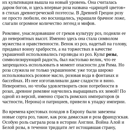
их культивация вышла на новый уровень. Она считалась
даром богов, и здесь впервые роза названа «царицей цветов»
в стихах древнегреческой поэтессы. В Древней Греции розу
не просто любили, ею восхищались, украшали брачное ложе,
слагали огромное количество легенд и мифов.
Римляне, унаследовавшие от греков культуру роз, подняли ее
до невероятных высот. Именно здесь она стала символом
мужества и нравственности. Венок из роз, надетый на голову,
придавал воину храбрости, а на торжествах в качестве
украшений использовались гирлянды из роз. Культ
розы
,
символизирующий радость, был настолько велик, что ее
запрещалось использовать в момент опасности для Рима. Но
роза служила не только украшением: уже тогда широко
использовалось розовое масло, розовая вода в фонтанах и
бассейнах. Из нее изготавливали даже сладости и вино.
Невероятно, но чтобы удовлетворить свои потребности в
розах, древние римляне научились выращивать их зимой! По
одной из версий, именно страсть римских императоров (в
частности, Нерона) и патрициев, привели к упадку империи.
Во времена крестовых походов в Европу были завезены
новые сорта роз, такие, как роза дамасская и роза французская.
Особую роль сыграла роза в истории Англии. Война Алой и
Белой розы, в течении тридцати лет истощавшая страну,