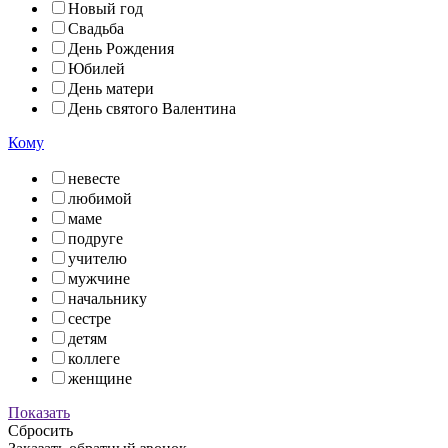
Новый год
Свадьба
День Рождения
Юбилей
День матери
День святого Валентина
Кому
невесте
любимой
маме
подруге
учителю
мужчине
начальнику
сестре
детям
коллеге
женщине
Показать
Сбросить