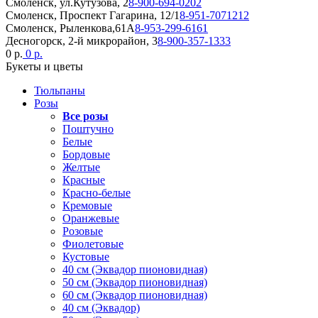
Смоленск, ул.Кутузова, 2
8-900-694-0202
Смоленск, Проспект Гагарина, 12/1
8-951-7071212
Смоленск, Рыленкова,61А
8-953-299-6161
Десногорск, 2-й микрорайон, 3
8-900-357-1333
0 р.
0 р.
Букеты и цветы
Тюльпаны
Розы
Все розы
Поштучно
Белые
Бордовые
Желтые
Красные
Красно-белые
Кремовые
Оранжевые
Розовые
Фиолетовые
Кустовые
40 см (Эквадор пионовидная)
50 см (Эквадор пионовидная)
60 см (Эквадор пионовидная)
40 см (Эквадор)