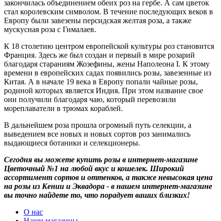
закончилась объединением обеих роз на гербе. А сам цветок
стал королевским символом. В течение последующих веков в
Европу были завезены персидская желтая роза, а также
мускусная роза с Гималаев.
К 18 столетию центром европейской культуры роз становится
Франция. Здесь же был создан и первый в мире розарий
благодаря стараниям Жозефины, жены Наполеона I. К этому
времени в европейских садах появились розы, завезенные из
Китая. А в начале 19 века в Европу попали чайные розы,
родиной которых является Индия. При этом название свое
они получили благодаря чаю, который перевозили
мореплаватели в трюмах кораблей.
В дальнейшем роза прошла огромный путь селекции, а
выведением все новых и новых сортов роз занимались
выдающиеся ботаники и селекционеры.
Сегодня вы можете купить розы в интернет-магазине
Цветочный №1 на любой вкус и кошелек. Широкий
ассортимент сортов и оттенков, а также невысокая цена
на розы из Кении и Эквадора - в нашем интернет-магазине
вы точно найдете то, что порадует ваших близких!
О нас
Наши магазины