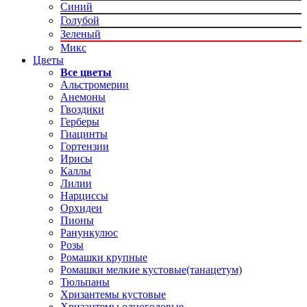
Синий
Голубой
Зеленый
Микс
Цветы
Все цветы
Альстромерии
Анемоны
Гвоздики
Герберы
Гиацинты
Гортензии
Ирисы
Каллы
Лилии
Нарциссы
Орхидеи
Пионы
Ранункулюс
Розы
Ромашки крупные
Ромашки мелкие кустовые(танацетум)
Тюльпаны
Хризантемы кустовые
Хризантемы одноголовые