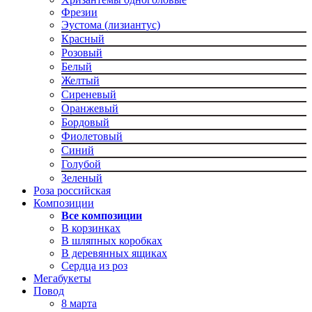
Фрезии
Эустома (лизиантус)
Красный
Розовый
Белый
Желтый
Сиреневый
Оранжевый
Бордовый
Фиолетовый
Синий
Голубой
Зеленый
Роза российская
Композиции
Все композиции
В корзинках
В шляпных коробках
В деревянных ящиках
Сердца из роз
Мегабукеты
Повод
8 марта