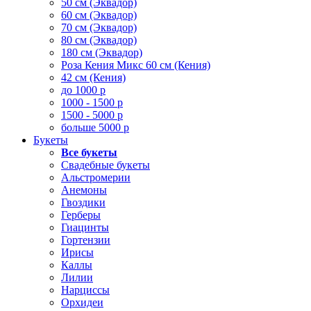
50 см (Эквадор)
60 см (Эквадор)
70 см (Эквадор)
80 см (Эквадор)
180 см (Эквадор)
Роза Кения Микс 60 см (Кения)
42 см (Кения)
до 1000 р
1000 - 1500 р
1500 - 5000 р
больше 5000 р
Букеты
Все букеты
Свадебные букеты
Альстромерии
Анемоны
Гвоздики
Герберы
Гиацинты
Гортензии
Ирисы
Каллы
Лилии
Нарциссы
Орхидеи