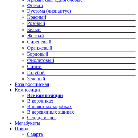
Фрезии
Эустома (лизиантус)
Красный
Розовый
Белый
Желтый
Сиреневый
Оранжевый
Бордовый
Фиолетовый
Синий
Голубой
Зеленый
Роза российская
Композиции
Все композиции
В корзинках
В шляпных коробках
В деревянных ящиках
Сердца из роз
Мегабукеты
Повод
8 марта