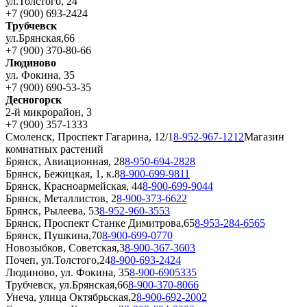
ул.Толстого, 24
+7 (900) 693-2424
Трубчевск
ул.Брянская,66
+7 (900) 370-80-66
Людиново
ул. Фокина, 35
+7 (900) 690-53-35
Десногорск
2-й микрорайон, 3
+7 (900) 357-1333
Смоленск, Проспект Гагарина, 12/1
8-952-967-1212
Магазин
комнатных растений
Брянск, Авиационная, 28
8-950-694-2828
Брянск, Бежицкая, 1, к.8
8-900-699-9811
Брянск, Красноармейская, 44
8-900-699-9044
Брянск, Металлистов, 2
8-900-373-6622
Брянск, Рылеева, 53
8-952-960-3553
Брянск, Проспект Станке Димитрова,65
8-953-284-6565
Брянск, Пушкина,70
8-900-699-0770
Новозыбков, Советская,3
8-900-367-3603
Почеп, ул.Толстого,24
8-900-693-2424
Людиново, ул. Фокина, 35
8-900-6905335
Трубчевск, ул.Брянская,66
8-900-370-8066
Унеча, улица Октябрьская,2
8-900-692-2002