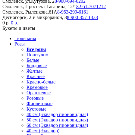
Смоленск, ул.Кутузова, 2
8-900-694-0202
Смоленск, Проспект Гагарина, 12/1
8-951-7071212
Смоленск, Рыленкова,61А
8-953-299-6161
Десногорск, 2-й микрорайон, 3
8-900-357-1333
0 р.
0 р.
Букеты и цветы
Тюльпаны
Розы
Все розы
Поштучно
Белые
Бордовые
Желтые
Красные
Красно-белые
Кремовые
Оранжевые
Розовые
Фиолетовые
Кустовые
40 см (Эквадор пионовидная)
50 см (Эквадор пионовидная)
60 см (Эквадор пионовидная)
40 см (Эквадор)