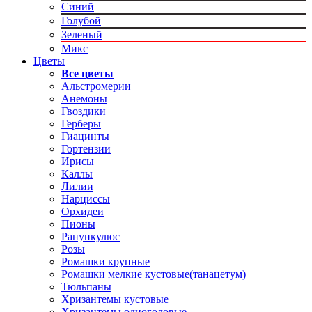
Синий
Голубой
Зеленый
Микс
Цветы
Все цветы
Альстромерии
Анемоны
Гвоздики
Герберы
Гиацинты
Гортензии
Ирисы
Каллы
Лилии
Нарциссы
Орхидеи
Пионы
Ранункулюс
Розы
Ромашки крупные
Ромашки мелкие кустовые(танацетум)
Тюльпаны
Хризантемы кустовые
Хризантемы одноголовые