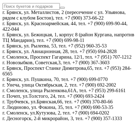
г. Брянск, ул. Металлистов, 2 (пересечение с ул. Ульянова,
рядом с клубом Бостон), тел. +7 (900) 373-66-22
г. Брянск, ул. Красноармейская, 44, тел. +7 (900) 699-90-44,
422-044
г. Брянск, ул. Бежицкая, 1, корпус 8 (район Кургана, напротив
ТЦ Мандарин), тел. +7 (900) 699-98-11
г. Брянск, ул. Рылеева, 53, тел. +7 (952) 960-35-53
г. Брянск, ул. Авиационная, 28, тел. +7 (950) 694-2828
г. Смоленск, Проспект Гагарина, 12/1, тел. +7 (951) 707-1212
г. Новозыбков, Советская,3, тел. +7 (900) 367-3603
г. Брянск, Проспект Станке Димитрова,65, тел. +7 (953) 284-
6565
г. Брянск, ул. Пушкина, 70, тел. +7 (900) 699-0770
г. Унеча, улица Октябрьская, 2, тел. +7 (900) 692-2002
г. Смоленск, улица Рыленкова,61А, тел. +7 (953) 299-6161
г. Почеп, ул.Толстого, 24, тел. +7 (900) 693-2424
г. Трубчевск, ул.Брянская,66, тел. +7 (900) 370-80-66
г. Людиново, ул. Фокина, 35, тел. +7 (900) 690-53-35
г. Смоленск, ул.Кутузова, 2, тел. +7 (900) 694-0202
г. Десногорск, 2-й микрорайон, 3, тел. +7 (900) 357-1333
Политика конфиденциальности