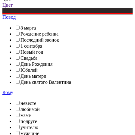
Цвет
Повод
8 марта
Рождение ребенка
Последний звонок
1 сентября
Новый год
Свадьба
День Рождения
Юбилей
День матери
День святого Валентина
Кому
невесте
любимой
маме
подруге
учителю
мужчине