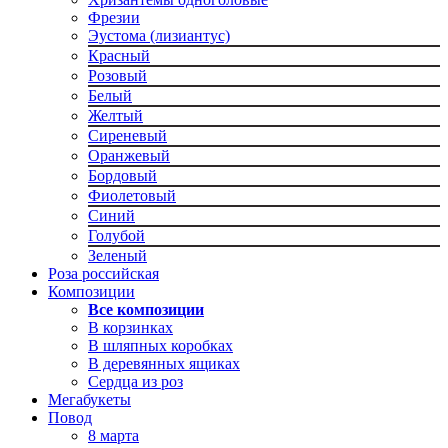
Фрезии
Эустома (лизиантус)
Красный
Розовый
Белый
Желтый
Сиреневый
Оранжевый
Бордовый
Фиолетовый
Синий
Голубой
Зеленый
Роза российская
Композиции
Все композиции
В корзинках
В шляпных коробках
В деревянных ящиках
Сердца из роз
Мегабукеты
Повод
8 марта