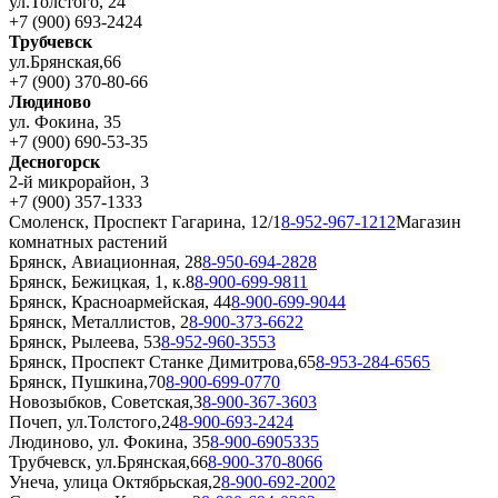
ул.Толстого, 24
+7 (900) 693-2424
Трубчевск
ул.Брянская,66
+7 (900) 370-80-66
Людиново
ул. Фокина, 35
+7 (900) 690-53-35
Десногорск
2-й микрорайон, 3
+7 (900) 357-1333
Смоленск, Проспект Гагарина, 12/1
8-952-967-1212
Магазин
комнатных растений
Брянск, Авиационная, 28
8-950-694-2828
Брянск, Бежицкая, 1, к.8
8-900-699-9811
Брянск, Красноармейская, 44
8-900-699-9044
Брянск, Металлистов, 2
8-900-373-6622
Брянск, Рылеева, 53
8-952-960-3553
Брянск, Проспект Станке Димитрова,65
8-953-284-6565
Брянск, Пушкина,70
8-900-699-0770
Новозыбков, Советская,3
8-900-367-3603
Почеп, ул.Толстого,24
8-900-693-2424
Людиново, ул. Фокина, 35
8-900-6905335
Трубчевск, ул.Брянская,66
8-900-370-8066
Унеча, улица Октябрьская,2
8-900-692-2002