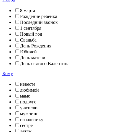
8 марта
Рождение ребенка
Последний звонок
1 сентября
Новый год
Свадьба
День Рождения
Юбилей
День матери
День святого Валентина
Кому
невесте
любимой
маме
подруге
учителю
мужчине
начальнику
сестре
детям