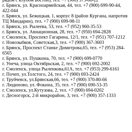
г. Брянск, ул. Красноармейская, 44, тел. +7 (900) 699-90-44,
422-044
г. Брянск, ул. Бежицкая, 1, корпус 8 (район Кургана, напротив
ТЦ Мандарин), тел. +7 (900) 699-98-11
г. Брянск, ул. Рылеева, 53, тел. +7 (952) 960-35-53
г. Брянск, ул. Авиационная, 28, тел. +7 (950) 694-2828
г. Смоленск, Проспект Гагарина, 12/1, тел. +7 (951) 707-1212
г. Новозыбков, Советская,3, тел. +7 (900) 367-3603
г. Брянск, Проспект Станке Димитрова,65, тел. +7 (953) 284-
6565
г. Брянск, ул. Пушкина, 70, тел. +7 (900) 699-0770
г. Унеча, улица Октябрьская, 2, тел. +7 (900) 692-2002
г. Смоленск, улица Рыленкова,61А, тел. +7 (953) 299-6161
г. Почеп, ул.Толстого, 24, тел. +7 (900) 693-2424
г. Трубчевск, ул.Брянская,66, тел. +7 (900) 370-80-66
г. Людиново, ул. Фокина, 35, тел. +7 (900) 690-53-35
г. Смоленск, ул.Кутузова, 2, тел. +7 (900) 694-0202
г. Десногорск, 2-й микрорайон, 3, тел. +7 (900) 357-1333
Политика конфиденциальности
Пользовательское соглашение
Политика обработки персональных данных