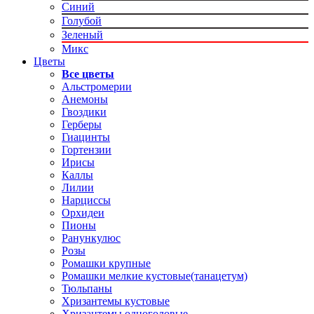
Синий
Голубой
Зеленый
Микс
Цветы
Все цветы
Альстромерии
Анемоны
Гвоздики
Герберы
Гиацинты
Гортензии
Ирисы
Каллы
Лилии
Нарциссы
Орхидеи
Пионы
Ранункулюс
Розы
Ромашки крупные
Ромашки мелкие кустовые(танацетум)
Тюльпаны
Хризантемы кустовые
Хризантемы одноголовые