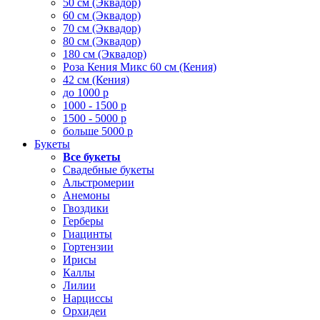
50 см (Эквадор)
60 см (Эквадор)
70 см (Эквадор)
80 см (Эквадор)
180 см (Эквадор)
Роза Кения Микс 60 см (Кения)
42 см (Кения)
до 1000 р
1000 - 1500 р
1500 - 5000 р
больше 5000 р
Букеты
Все букеты
Свадебные букеты
Альстромерии
Анемоны
Гвоздики
Герберы
Гиацинты
Гортензии
Ирисы
Каллы
Лилии
Нарциссы
Орхидеи