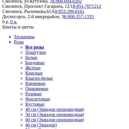
Смоленск, ул.Кутузова, 2
8-900-694-0202
Смоленск, Проспект Гагарина, 12/1
8-951-7071212
Смоленск, Рыленкова,61А
8-953-299-6161
Десногорск, 2-й микрорайон, 3
8-900-357-1333
0 р.
0 р.
Букеты и цветы
Тюльпаны
Розы
Все розы
Поштучно
Белые
Бордовые
Желтые
Красные
Красно-белые
Кремовые
Оранжевые
Розовые
Фиолетовые
Кустовые
40 см (Эквадор пионовидная)
50 см (Эквадор пионовидная)
60 см (Эквадор пионовидная)
40 см (Эквадор)