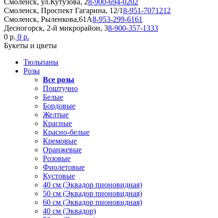
Смоленск, ул.Кутузова, 2
8-900-694-0202
Смоленск, Проспект Гагарина, 12/1
8-951-7071212
Смоленск, Рыленкова,61А
8-953-299-6161
Десногорск, 2-й микрорайон, 3
8-900-357-1333
0 р.
0 р.
Букеты и цветы
Тюльпаны
Розы
Все розы
Поштучно
Белые
Бордовые
Желтые
Красные
Красно-белые
Кремовые
Оранжевые
Розовые
Фиолетовые
Кустовые
40 см (Эквадор пионовидная)
50 см (Эквадор пионовидная)
60 см (Эквадор пионовидная)
40 см (Эквадор)