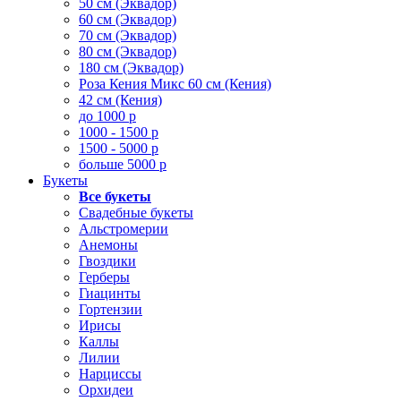
50 см (Эквадор)
60 см (Эквадор)
70 см (Эквадор)
80 см (Эквадор)
180 см (Эквадор)
Роза Кения Микс 60 см (Кения)
42 см (Кения)
до 1000 р
1000 - 1500 р
1500 - 5000 р
больше 5000 р
Букеты
Все букеты
Свадебные букеты
Альстромерии
Анемоны
Гвоздики
Герберы
Гиацинты
Гортензии
Ирисы
Каллы
Лилии
Нарциссы
Орхидеи