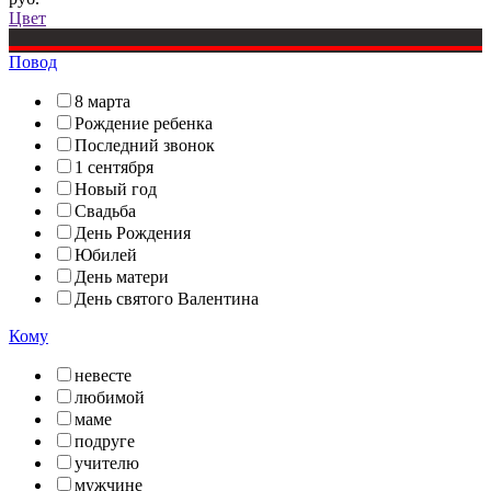
Цвет
Повод
8 марта
Рождение ребенка
Последний звонок
1 сентября
Новый год
Свадьба
День Рождения
Юбилей
День матери
День святого Валентина
Кому
невесте
любимой
маме
подруге
учителю
мужчине