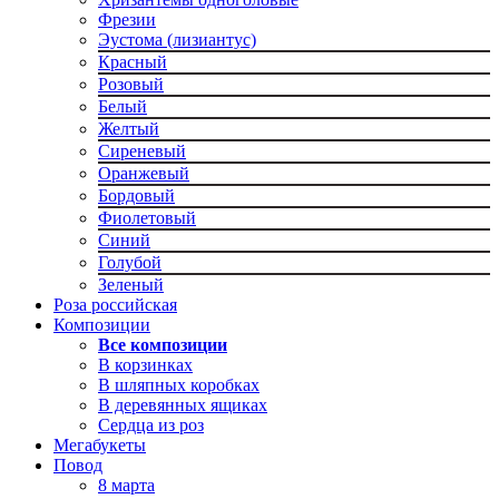
Фрезии
Эустома (лизиантус)
Красный
Розовый
Белый
Желтый
Сиреневый
Оранжевый
Бордовый
Фиолетовый
Синий
Голубой
Зеленый
Роза российская
Композиции
Все композиции
В корзинках
В шляпных коробках
В деревянных ящиках
Сердца из роз
Мегабукеты
Повод
8 марта