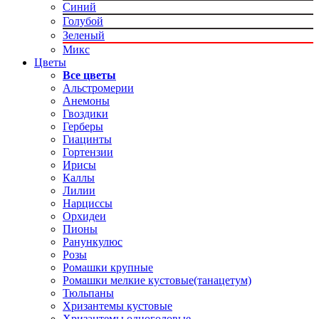
Синий
Голубой
Зеленый
Микс
Цветы
Все цветы
Альстромерии
Анемоны
Гвоздики
Герберы
Гиацинты
Гортензии
Ирисы
Каллы
Лилии
Нарциссы
Орхидеи
Пионы
Ранункулюс
Розы
Ромашки крупные
Ромашки мелкие кустовые(танацетум)
Тюльпаны
Хризантемы кустовые
Хризантемы одноголовые