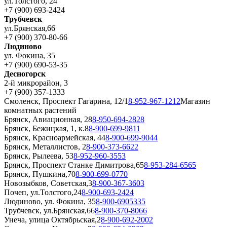
ул.Толстого, 24
+7 (900) 693-2424
Трубчевск
ул.Брянская,66
+7 (900) 370-80-66
Людиново
ул. Фокина, 35
+7 (900) 690-53-35
Десногорск
2-й микрорайон, 3
+7 (900) 357-1333
Смоленск, Проспект Гагарина, 12/1
8-952-967-1212
Магазин
комнатных растений
Брянск, Авиационная, 28
8-950-694-2828
Брянск, Бежицкая, 1, к.8
8-900-699-9811
Брянск, Красноармейская, 44
8-900-699-9044
Брянск, Металлистов, 2
8-900-373-6622
Брянск, Рылеева, 53
8-952-960-3553
Брянск, Проспект Станке Димитрова,65
8-953-284-6565
Брянск, Пушкина,70
8-900-699-0770
Новозыбков, Советская,3
8-900-367-3603
Почеп, ул.Толстого,24
8-900-693-2424
Людиново, ул. Фокина, 35
8-900-6905335
Трубчевск, ул.Брянская,66
8-900-370-8066
Унеча, улица Октябрьская,2
8-900-692-2002