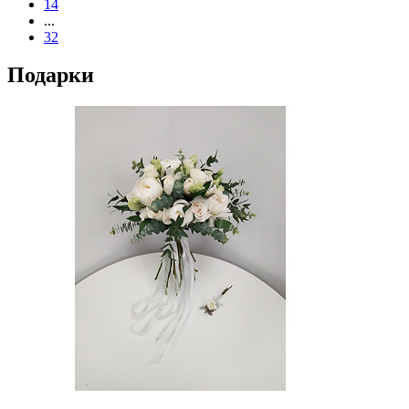
14
...
32
Подарки