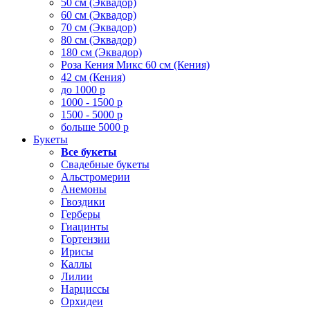
50 см (Эквадор)
60 см (Эквадор)
70 см (Эквадор)
80 см (Эквадор)
180 см (Эквадор)
Роза Кения Микс 60 см (Кения)
42 см (Кения)
до 1000 р
1000 - 1500 р
1500 - 5000 р
больше 5000 р
Букеты
Все букеты
Свадебные букеты
Альстромерии
Анемоны
Гвоздики
Герберы
Гиацинты
Гортензии
Ирисы
Каллы
Лилии
Нарциссы
Орхидеи