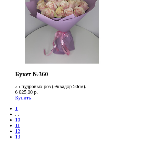
Букет №360
25 пудровых роз (Эквадор 50см).
6 025,00 р.
Купить
1
...
10
11
12
13