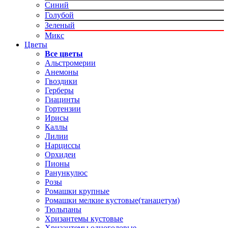
Синий
Голубой
Зеленый
Микс
Цветы
Все цветы
Альстромерии
Анемоны
Гвоздики
Герберы
Гиацинты
Гортензии
Ирисы
Каллы
Лилии
Нарциссы
Орхидеи
Пионы
Ранункулюс
Розы
Ромашки крупные
Ромашки мелкие кустовые(танацетум)
Тюльпаны
Хризантемы кустовые
Хризантемы одноголовые