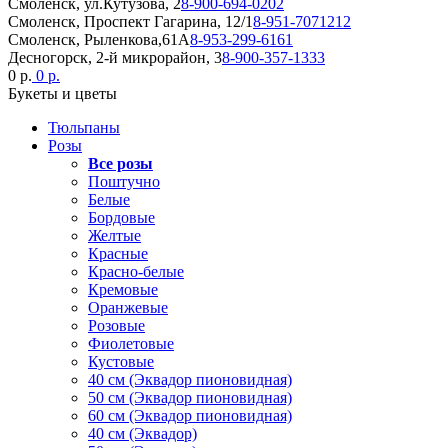
Смоленск, ул.Кутузова, 2
8-900-694-0202
Смоленск, Проспект Гагарина, 12/1
8-951-7071212
Смоленск, Рыленкова,61А
8-953-299-6161
Десногорск, 2-й микрорайон, 3
8-900-357-1333
0 р.
0 р.
Букеты и цветы
Тюльпаны
Розы
Все розы
Поштучно
Белые
Бордовые
Желтые
Красные
Красно-белые
Кремовые
Оранжевые
Розовые
Фиолетовые
Кустовые
40 см (Эквадор пионовидная)
50 см (Эквадор пионовидная)
60 см (Эквадор пионовидная)
40 см (Эквадор)