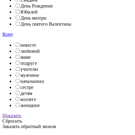
День Рождения
Юбилей
День матери
День святого Валентина
Кому
невесте
любимой
маме
подруге
учителю
мужчине
начальнику
сестре
детям
коллеге
женщине
Показать
Сбросить
Заказать обратный звонок