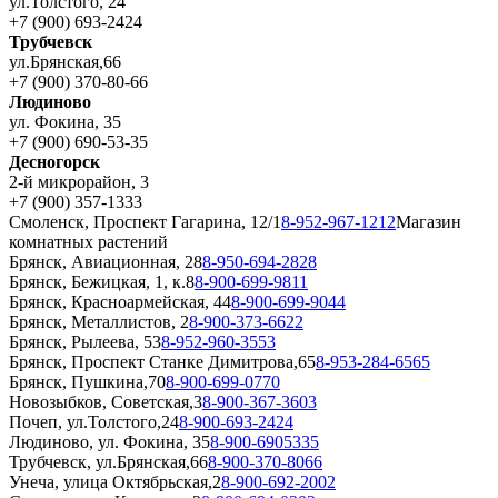
ул.Толстого, 24
+7 (900) 693-2424
Трубчевск
ул.Брянская,66
+7 (900) 370-80-66
Людиново
ул. Фокина, 35
+7 (900) 690-53-35
Десногорск
2-й микрорайон, 3
+7 (900) 357-1333
Смоленск, Проспект Гагарина, 12/1
8-952-967-1212
Магазин
комнатных растений
Брянск, Авиационная, 28
8-950-694-2828
Брянск, Бежицкая, 1, к.8
8-900-699-9811
Брянск, Красноармейская, 44
8-900-699-9044
Брянск, Металлистов, 2
8-900-373-6622
Брянск, Рылеева, 53
8-952-960-3553
Брянск, Проспект Станке Димитрова,65
8-953-284-6565
Брянск, Пушкина,70
8-900-699-0770
Новозыбков, Советская,3
8-900-367-3603
Почеп, ул.Толстого,24
8-900-693-2424
Людиново, ул. Фокина, 35
8-900-6905335
Трубчевск, ул.Брянская,66
8-900-370-8066
Унеча, улица Октябрьская,2
8-900-692-2002