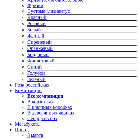
Фрезии
Эустома (лизиантус)
Красный
Розовый
Белый
Желтый
Сиреневый
Оранжевый
Бордовый
Фиолетовый
Синий
Голубой
Зеленый
Роза российская
Композиции
Все композиции
В корзинках
В шляпных коробках
В деревянных ящиках
Сердца из роз
Мегабукеты
Повод
8 марта