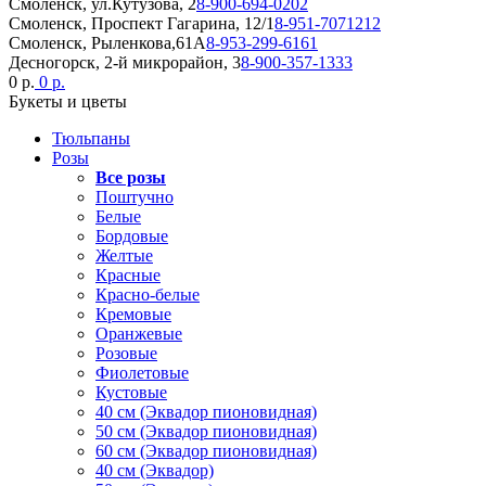
Смоленск, ул.Кутузова, 2
8-900-694-0202
Смоленск, Проспект Гагарина, 12/1
8-951-7071212
Смоленск, Рыленкова,61А
8-953-299-6161
Десногорск, 2-й микрорайон, 3
8-900-357-1333
0 р.
0 р.
Букеты и цветы
Тюльпаны
Розы
Все розы
Поштучно
Белые
Бордовые
Желтые
Красные
Красно-белые
Кремовые
Оранжевые
Розовые
Фиолетовые
Кустовые
40 см (Эквадор пионовидная)
50 см (Эквадор пионовидная)
60 см (Эквадор пионовидная)
40 см (Эквадор)