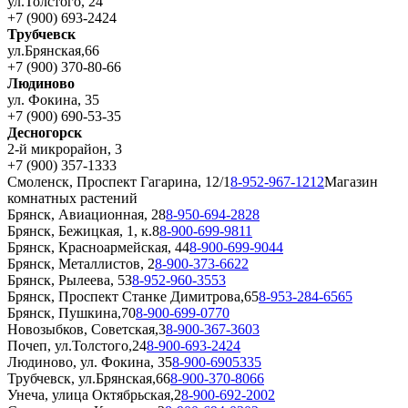
ул.Толстого, 24
+7 (900) 693-2424
Трубчевск
ул.Брянская,66
+7 (900) 370-80-66
Людиново
ул. Фокина, 35
+7 (900) 690-53-35
Десногорск
2-й микрорайон, 3
+7 (900) 357-1333
Смоленск, Проспект Гагарина, 12/1
8-952-967-1212
Магазин
комнатных растений
Брянск, Авиационная, 28
8-950-694-2828
Брянск, Бежицкая, 1, к.8
8-900-699-9811
Брянск, Красноармейская, 44
8-900-699-9044
Брянск, Металлистов, 2
8-900-373-6622
Брянск, Рылеева, 53
8-952-960-3553
Брянск, Проспект Станке Димитрова,65
8-953-284-6565
Брянск, Пушкина,70
8-900-699-0770
Новозыбков, Советская,3
8-900-367-3603
Почеп, ул.Толстого,24
8-900-693-2424
Людиново, ул. Фокина, 35
8-900-6905335
Трубчевск, ул.Брянская,66
8-900-370-8066
Унеча, улица Октябрьская,2
8-900-692-2002