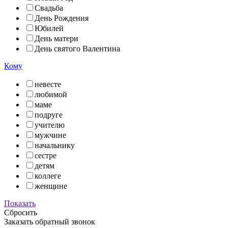
Свадьба
День Рождения
Юбилей
День матери
День святого Валентина
Кому
невесте
любимой
маме
подруге
учителю
мужчине
начальнику
сестре
детям
коллеге
женщине
Показать
Сбросить
Заказать обратный звонок