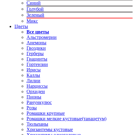
Синий
Голубой
Зеленый
Микс
Цветы
Все цветы
Альстромерии
Анемоны
Гвоздики
Герберы
Гиацинты
Гортензии
Ирисы
Каллы
Лилии
Нарциссы
Орхидеи
Пионы
Ранункулюс
Розы
Ромашки крупные
Ромашки мелкие кустовые(танацетум)
Тюльпаны
Хризантемы кустовые
Хризантемы одноголовые