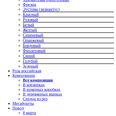
Фрезии
Эустома (лизиантус)
Красный
Розовый
Белый
Желтый
Сиреневый
Оранжевый
Бордовый
Фиолетовый
Синий
Голубой
Зеленый
Роза российская
Композиции
Все композиции
В корзинках
В шляпных коробках
В деревянных ящиках
Сердца из роз
Мегабукеты
Повод
8 марта