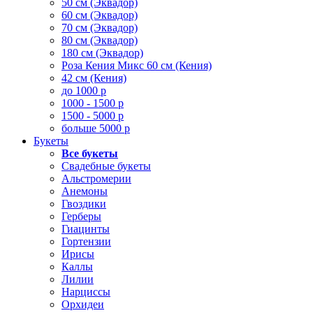
50 см (Эквадор)
60 см (Эквадор)
70 см (Эквадор)
80 см (Эквадор)
180 см (Эквадор)
Роза Кения Микс 60 см (Кения)
42 см (Кения)
до 1000 р
1000 - 1500 р
1500 - 5000 р
больше 5000 р
Букеты
Все букеты
Свадебные букеты
Альстромерии
Анемоны
Гвоздики
Герберы
Гиацинты
Гортензии
Ирисы
Каллы
Лилии
Нарциссы
Орхидеи