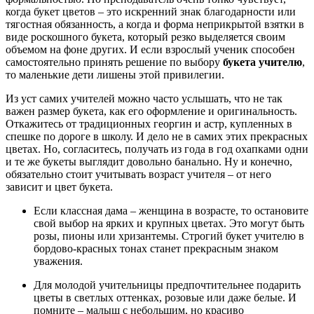
когда букет цветов – это искренний знак благодарности или
тягостная обязанность, а когда и форма неприкрытой взятки в
виде роскошного букета, который резко выделяется своим
объемом на фоне других. И если взрослый ученик способен
самостоятельно принять решение по выбору
букета учителю
,
то маленькие дети лишены этой привилегии.
Из уст самих учителей можно часто услышать, что не так
важен размер букета, как его оформление и оригинальность.
Откажитесь от традиционных георгин и астр, купленных в
спешке по дороге в школу. И дело не в самих этих прекрасных
цветах. Но, согласитесь, получать из года в год охапками одни
и те же букеты выглядит довольно банально. Ну и конечно,
обязательно стоит учитывать возраст учителя – от него
зависит и цвет букета.
Если классная дама – женщина в возрасте, то остановите
свой выбор на ярких и крупных цветах. Это могут быть
розы, пионы или хризантемы. Строгий букет учителю в
бордово-красных тонах станет прекрасным знаком
уважения.
Для молодой учительницы предпочтительнее подарить
цветы в светлых оттенках, розовые или даже белые. И
помните – малыш с небольшим, но красиво