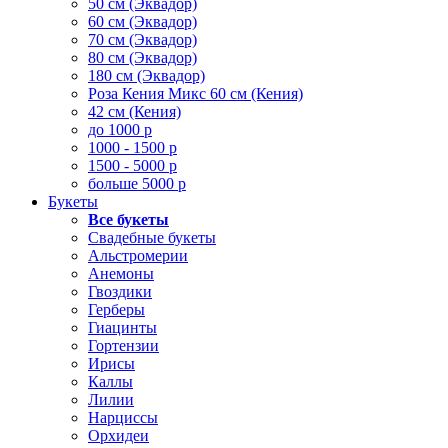
50 см (Эквадор)
60 см (Эквадор)
70 см (Эквадор)
80 см (Эквадор)
180 см (Эквадор)
Роза Кения Микс 60 см (Кения)
42 см (Кения)
до 1000 р
1000 - 1500 р
1500 - 5000 р
больше 5000 р
Букеты
Все букеты
Свадебные букеты
Альстромерии
Анемоны
Гвоздики
Герберы
Гиацинты
Гортензии
Ирисы
Каллы
Лилии
Нарциссы
Орхидеи