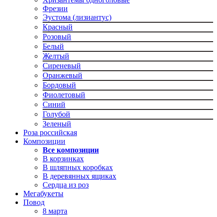
Фрезии
Эустома (лизиантус)
Красный
Розовый
Белый
Желтый
Сиреневый
Оранжевый
Бордовый
Фиолетовый
Синий
Голубой
Зеленый
Роза российская
Композиции
Все композиции
В корзинках
В шляпных коробках
В деревянных ящиках
Сердца из роз
Мегабукеты
Повод
8 марта