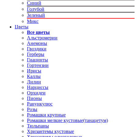
Синий
Голубой
Зеленый
Микс
Цветы
Все цветы
Альстромерии
Анемоны
Гвоздики
Герберы
Гиацинты
Гортензии
Ирисы
Каллы
Лилии
Нарциссы
Орхидеи
Пионы
Ранункулюс
Розы
Ромашки крупные
Ромашки мелкие кустовые(танацетум)
Тюльпаны
Хризантемы кустовые
Хризантемы одноголовые