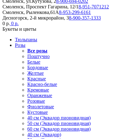
Смоленск, ул.Кутузова, 2
8-900-694-0202
Смоленск, Проспект Гагарина, 12/1
8-951-7071212
Смоленск, Рыленкова,61А
8-953-299-6161
Десногорск, 2-й микрорайон, 3
8-900-357-1333
0 р.
0 р.
Букеты и цветы
Тюльпаны
Розы
Все розы
Поштучно
Белые
Бордовые
Желтые
Красные
Красно-белые
Кремовые
Оранжевые
Розовые
Фиолетовые
Кустовые
40 см (Эквадор пионовидная)
50 см (Эквадор пионовидная)
60 см (Эквадор пионовидная)
40 см (Эквадор)