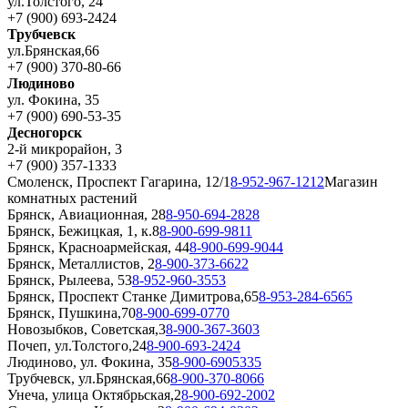
ул.Толстого, 24
+7 (900) 693-2424
Трубчевск
ул.Брянская,66
+7 (900) 370-80-66
Людиново
ул. Фокина, 35
+7 (900) 690-53-35
Десногорск
2-й микрорайон, 3
+7 (900) 357-1333
Смоленск, Проспект Гагарина, 12/1
8-952-967-1212
Магазин
комнатных растений
Брянск, Авиационная, 28
8-950-694-2828
Брянск, Бежицкая, 1, к.8
8-900-699-9811
Брянск, Красноармейская, 44
8-900-699-9044
Брянск, Металлистов, 2
8-900-373-6622
Брянск, Рылеева, 53
8-952-960-3553
Брянск, Проспект Станке Димитрова,65
8-953-284-6565
Брянск, Пушкина,70
8-900-699-0770
Новозыбков, Советская,3
8-900-367-3603
Почеп, ул.Толстого,24
8-900-693-2424
Людиново, ул. Фокина, 35
8-900-6905335
Трубчевск, ул.Брянская,66
8-900-370-8066
Унеча, улица Октябрьская,2
8-900-692-2002