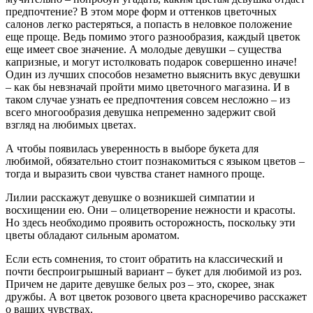
предпочтение? В этом море форм и оттенков цветочных
салонов легко растеряться, а попасть в неловкое положение
еще проще. Ведь помимо этого разнообразия, каждый цветок
еще имеет свое значение. А молодые девушки – существа
капризные, и могут истолковать подарок совершенно иначе!
Один из лучших способов незаметно выяснить вкус девушки
– как бы невзначай пройти мимо цветочного магазина. И в
таком случае узнать ее предпочтения совсем несложно – из
всего многообразия девушка непременно задержит свой
взгляд на любимых цветах.
А чтобы появилась уверенность в выборе букета для
любимой, обязательно стоит познакомиться с языком цветов –
тогда и выразить свои чувства станет намного проще.
Лилии расскажут девушке о возникшей симпатии и
восхищении ею. Они – олицетворение нежности и красоты.
Но здесь необходимо проявить осторожность, поскольку эти
цветы обладают сильным ароматом.
Если есть сомнения, то стоит обратить на классический и
почти беспроигрышный вариант – букет для любимой из роз.
Причем не дарите девушке белых роз – это, скорее, знак
дружбы. А вот цветок розового цвета красноречиво расскажет
о ваших чувствах.