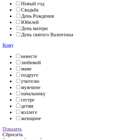
Новый год
Свадьба
День Рождения
Юбилей
День матери
День святого Валентина
Кому
невесте
любимой
маме
подруге
учителю
мужчине
начальнику
сестре
детям
коллеге
женщине
Показать
Сбросить