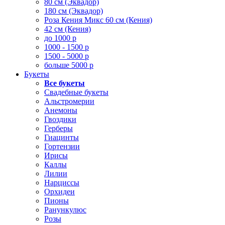
80 см (Эквадор)
180 см (Эквадор)
Роза Кения Микс 60 см (Кения)
42 см (Кения)
до 1000 р
1000 - 1500 р
1500 - 5000 р
больше 5000 р
Букеты
Все букеты
Свадебные букеты
Альстромерии
Анемоны
Гвоздики
Герберы
Гиацинты
Гортензии
Ирисы
Каллы
Лилии
Нарциссы
Орхидеи
Пионы
Ранункулюс
Розы