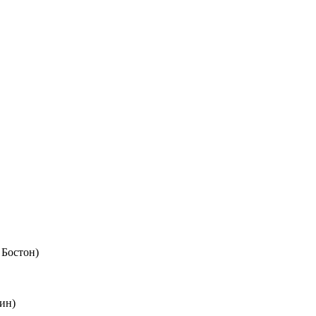
 Бостон)
ин)