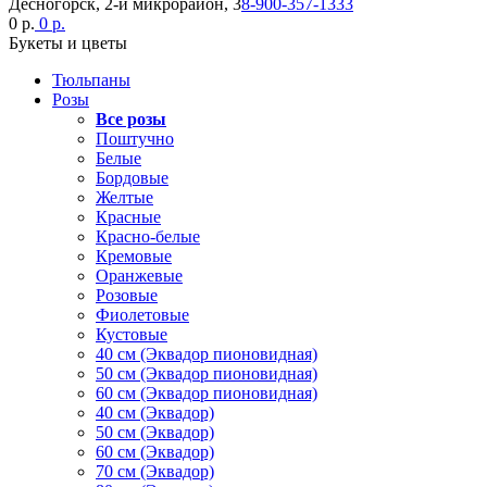
Десногорск, 2-й микрорайон, 3
8-900-357-1333
0 р.
0 р.
Букеты и цветы
Тюльпаны
Розы
Все розы
Поштучно
Белые
Бордовые
Желтые
Красные
Красно-белые
Кремовые
Оранжевые
Розовые
Фиолетовые
Кустовые
40 см (Эквадор пионовидная)
50 см (Эквадор пионовидная)
60 см (Эквадор пионовидная)
40 см (Эквадор)
50 см (Эквадор)
60 см (Эквадор)
70 см (Эквадор)