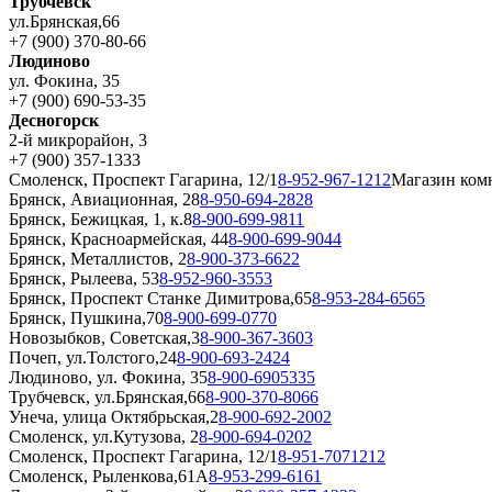
Трубчевск
ул.Брянская,66
+7 (900) 370-80-66
Людиново
ул. Фокина, 35
+7 (900) 690-53-35
Десногорск
2-й микрорайон, 3
+7 (900) 357-1333
Смоленск, Проспект Гагарина, 12/1
8-952-967-1212
Магазин ком
Брянск, Авиационная, 28
8-950-694-2828
Брянск, Бежицкая, 1, к.8
8-900-699-9811
Брянск, Красноармейская, 44
8-900-699-9044
Брянск, Металлистов, 2
8-900-373-6622
Брянск, Рылеева, 53
8-952-960-3553
Брянск, Проспект Станке Димитрова,65
8-953-284-6565
Брянск, Пушкина,70
8-900-699-0770
Новозыбков, Советская,3
8-900-367-3603
Почеп, ул.Толстого,24
8-900-693-2424
Людиново, ул. Фокина, 35
8-900-6905335
Трубчевск, ул.Брянская,66
8-900-370-8066
Унеча, улица Октябрьская,2
8-900-692-2002
Смоленск, ул.Кутузова, 2
8-900-694-0202
Смоленск, Проспект Гагарина, 12/1
8-951-7071212
Смоленск, Рыленкова,61А
8-953-299-6161