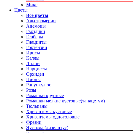
Микс
Цветы
Все цветы
Альстромерии
Анемоны
Гвоздики
Герберы
Гиацинты
Гортензии
Ирисы
Каллы
Лилии
Нарциссы
Орхидеи
Пионы
Ранункулюс
Розы
Ромашки крупные
Ромашки мелкие кустовые(танацетум)
Тюльпаны
Хризантемы кустовые
Хризантемы одноголовые
Фрезии
Эустома (лизиантус)