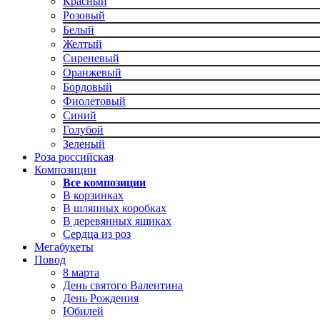
Красный
Розовый
Белый
Желтый
Сиреневый
Оранжевый
Бордовый
Фиолетовый
Синий
Голубой
Зеленый
Роза российская
Композиции
Все композиции
В корзинках
В шляпных коробках
В деревянных ящиках
Сердца из роз
Мегабукеты
Повод
8 марта
День святого Валентина
День Рождения
Юбилей