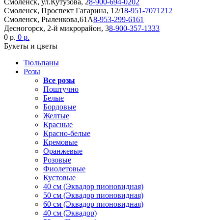
Смоленск, ул.Кутузова, 2
8-900-694-0202
Смоленск, Проспект Гагарина, 12/1
8-951-7071212
Смоленск, Рыленкова,61А
8-953-299-6161
Десногорск, 2-й микрорайон, 3
8-900-357-1333
0 р.
0 р.
Букеты и цветы
Тюльпаны
Розы
Все розы
Поштучно
Белые
Бордовые
Желтые
Красные
Красно-белые
Кремовые
Оранжевые
Розовые
Фиолетовые
Кустовые
40 см (Эквадор пионовидная)
50 см (Эквадор пионовидная)
60 см (Эквадор пионовидная)
40 см (Эквадор)