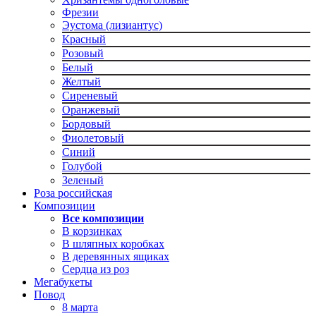
Фрезии
Эустома (лизиантус)
Красный
Розовый
Белый
Желтый
Сиреневый
Оранжевый
Бордовый
Фиолетовый
Синий
Голубой
Зеленый
Роза российская
Композиции
Все композиции
В корзинках
В шляпных коробках
В деревянных ящиках
Сердца из роз
Мегабукеты
Повод
8 марта