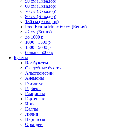
50 см (Эквадор)
60 см (Эквадор)
70 см (Эквадор)
80 см (Эквадор)
180 см (Эквадор)
Роза Кения Микс 60 см (Кения)
42 см (Кения)
до 1000 р
1000 - 1500 р
1500 - 5000 р
больше 5000 р
Букеты
Все букеты
Свадебные букеты
Альстромерии
Анемоны
Гвоздики
Герберы
Гиацинты
Гортензии
Ирисы
Каллы
Лилии
Нарциссы
Орхидеи