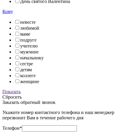
День святого Валентина
Кому
невесте
любимой
маме
подруге
учителю
мужчине
начальнику
сестре
детям
коллеге
женщине
Показать
Сбросить
Заказать обратный звонок
Укажите номер контактного телефона и наш менеджер
перезвонит Вам в течение рабочего дня
Телефон*