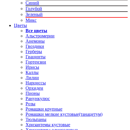
Синий
Голубой
Зеленый
Микс
Цветы
Все цветы
Альстромерии
Анемоны
Гвоздики
Герберы
Гиацинты
Гортензии
Ирисы
Каллы
Лилии
Нарциссы
Орхидеи
Пионы
Ранункулюс
Розы
Ромашки крупные
Ромашки мелкие кустовые(танацетум)
Тюльпаны
Хризантемы кустовые
Хризантемы одноголовые