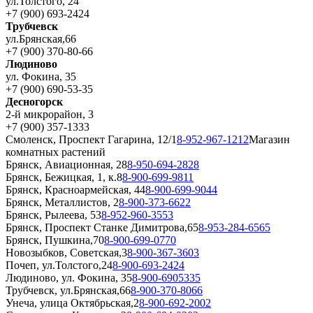
ул.Толстого, 24
+7 (900) 693-2424
Трубчевск
ул.Брянская,66
+7 (900) 370-80-66
Людиново
ул. Фокина, 35
+7 (900) 690-53-35
Десногорск
2-й микрорайон, 3
+7 (900) 357-1333
Смоленск, Проспект Гагарина, 12/1
8-952-967-1212
Магазин
комнатных растений
Брянск, Авиационная, 28
8-950-694-2828
Брянск, Бежицкая, 1, к.8
8-900-699-9811
Брянск, Красноармейская, 44
8-900-699-9044
Брянск, Металлистов, 2
8-900-373-6622
Брянск, Рылеева, 53
8-952-960-3553
Брянск, Проспект Станке Димитрова,65
8-953-284-6565
Брянск, Пушкина,70
8-900-699-0770
Новозыбков, Советская,3
8-900-367-3603
Почеп, ул.Толстого,24
8-900-693-2424
Людиново, ул. Фокина, 35
8-900-6905335
Трубчевск, ул.Брянская,66
8-900-370-8066
Унеча, улица Октябрьская,2
8-900-692-2002