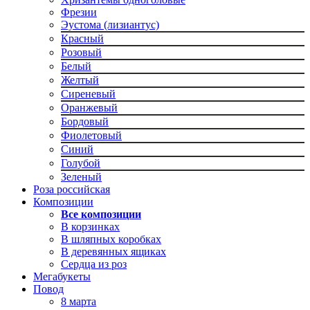
Фрезии
Эустома (лизиантус)
Красный
Розовый
Белый
Желтый
Сиреневый
Оранжевый
Бордовый
Фиолетовый
Синий
Голубой
Зеленый
Роза российская
Композиции
Все композиции
В корзинках
В шляпных коробках
В деревянных ящиках
Сердца из роз
Мегабукеты
Повод
8 марта