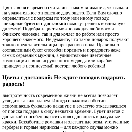
Цветы во все времена считались знаком внимания, указывали
на уважительное отношение дарующего. Если Вам сложно
определиться с подарком по тому или иному поводу,
шикарные
букеты с доставкой
помогут решить возникшую
дилемму! Подобрать цветы можно как для любимого и
близкого человека, так и для коллег по работе или просто
хорошего знакомого. Не думайте, что такой подарок получают
только представительницы прекрасного пола. Правильно
составленный букет способен поразить и порадовать даже
самых серьезных мужчин, а удивительные цветочные
композиции в виде игрушечного медведя или корабля
приведут в неописуемый восторг любого ребенка!
Цветы с доставкой: Не ждите поводов подарить
радость!
Быстротечность современной жизни не всегда позволяет
уследить за календарем. Иногда о важном событии
вспоминаешь буквально накануне и зачастую отказываешься
от поиска подарка в силу нехватки времени. Букет цветов с
доставкой способен окрасить повседневность в радужные
краски. Беззаботные ромашки и элегантные розы, утонченные
герберы и гордые нарциссы – для каждого случая можно