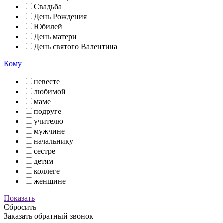
Свадьба
День Рождения
Юбилей
День матери
День святого Валентина
Кому
невесте
любимой
маме
подруге
учителю
мужчине
начальнику
сестре
детям
коллеге
женщине
Показать
Сбросить
Заказать обратный звонок