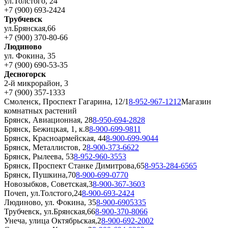
ул.Толстого, 24
+7 (900) 693-2424
Трубчевск
ул.Брянская,66
+7 (900) 370-80-66
Людиново
ул. Фокина, 35
+7 (900) 690-53-35
Десногорск
2-й микрорайон, 3
+7 (900) 357-1333
Смоленск, Проспект Гагарина, 12/1
8-952-967-1212
Магазин
комнатных растений
Брянск, Авиационная, 28
8-950-694-2828
Брянск, Бежицкая, 1, к.8
8-900-699-9811
Брянск, Красноармейская, 44
8-900-699-9044
Брянск, Металлистов, 2
8-900-373-6622
Брянск, Рылеева, 53
8-952-960-3553
Брянск, Проспект Станке Димитрова,65
8-953-284-6565
Брянск, Пушкина,70
8-900-699-0770
Новозыбков, Советская,3
8-900-367-3603
Почеп, ул.Толстого,24
8-900-693-2424
Людиново, ул. Фокина, 35
8-900-6905335
Трубчевск, ул.Брянская,66
8-900-370-8066
Унеча, улица Октябрьская,2
8-900-692-2002