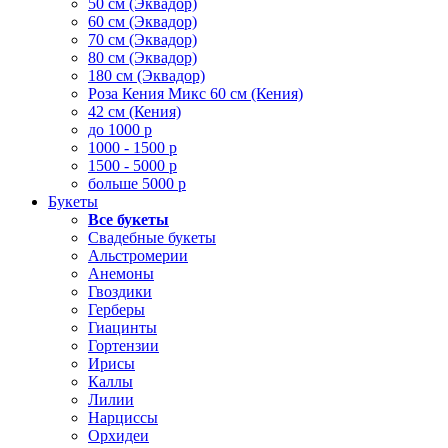
50 см (Эквадор)
60 см (Эквадор)
70 см (Эквадор)
80 см (Эквадор)
180 см (Эквадор)
Роза Кения Микс 60 см (Кения)
42 см (Кения)
до 1000 р
1000 - 1500 р
1500 - 5000 р
больше 5000 р
Букеты
Все букеты
Свадебные букеты
Альстромерии
Анемоны
Гвоздики
Герберы
Гиацинты
Гортензии
Ирисы
Каллы
Лилии
Нарциссы
Орхидеи