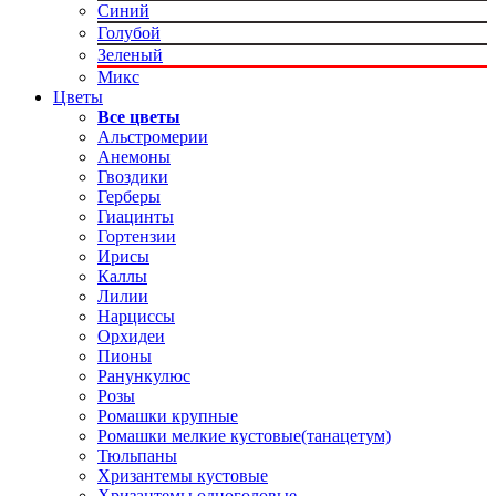
Синий
Голубой
Зеленый
Микс
Цветы
Все цветы
Альстромерии
Анемоны
Гвоздики
Герберы
Гиацинты
Гортензии
Ирисы
Каллы
Лилии
Нарциссы
Орхидеи
Пионы
Ранункулюс
Розы
Ромашки крупные
Ромашки мелкие кустовые(танацетум)
Тюльпаны
Хризантемы кустовые
Хризантемы одноголовые