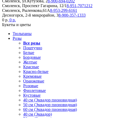
Смоленск, ул.Кутузова, 2
8-900-694-0202
Смоленск, Проспект Гагарина, 12/1
8-951-7071212
Смоленск, Рыленкова,61А
8-953-299-6161
Десногорск, 2-й микрорайон, 3
8-900-357-1333
0 р.
0 р.
Букеты и цветы
Тюльпаны
Розы
Все розы
Поштучно
Белые
Бордовые
Желтые
Красные
Красно-белые
Кремовые
Оранжевые
Розовые
Фиолетовые
Кустовые
40 см (Эквадор пионовидная)
50 см (Эквадор пионовидная)
60 см (Эквадор пионовидная)
40 см (Эквадор)