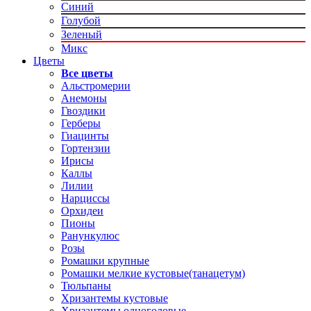
Синий
Голубой
Зеленый
Микс
Цветы
Все цветы
Альстромерии
Анемоны
Гвоздики
Герберы
Гиацинты
Гортензии
Ирисы
Каллы
Лилии
Нарциссы
Орхидеи
Пионы
Ранункулюс
Розы
Ромашки крупные
Ромашки мелкие кустовые(танацетум)
Тюльпаны
Хризантемы кустовые
Хризантемы одноголовые