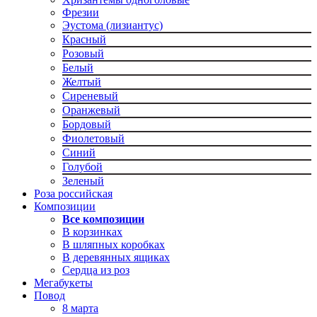
Фрезии
Эустома (лизиантус)
Красный
Розовый
Белый
Желтый
Сиреневый
Оранжевый
Бордовый
Фиолетовый
Синий
Голубой
Зеленый
Роза российская
Композиции
Все композиции
В корзинках
В шляпных коробках
В деревянных ящиках
Сердца из роз
Мегабукеты
Повод
8 марта