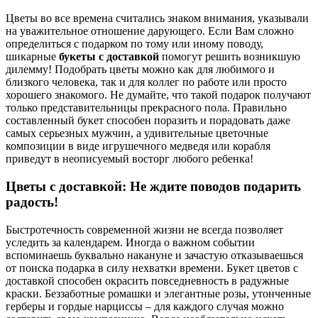
Цветы во все времена считались знаком внимания, указывали
на уважительное отношение дарующего. Если Вам сложно
определиться с подарком по тому или иному поводу,
шикарные
букеты с доставкой
помогут решить возникшую
дилемму! Подобрать цветы можно как для любимого и
близкого человека, так и для коллег по работе или просто
хорошего знакомого. Не думайте, что такой подарок получают
только представительницы прекрасного пола. Правильно
составленный букет способен поразить и порадовать даже
самых серьезных мужчин, а удивительные цветочные
композиции в виде игрушечного медведя или корабля
приведут в неописуемый восторг любого ребенка!
Цветы с доставкой: Не ждите поводов подарить
радость!
Быстротечность современной жизни не всегда позволяет
уследить за календарем. Иногда о важном событии
вспоминаешь буквально накануне и зачастую отказываешься
от поиска подарка в силу нехватки времени. Букет цветов с
доставкой способен окрасить повседневность в радужные
краски. Беззаботные ромашки и элегантные розы, утонченные
герберы и гордые нарциссы – для каждого случая можно