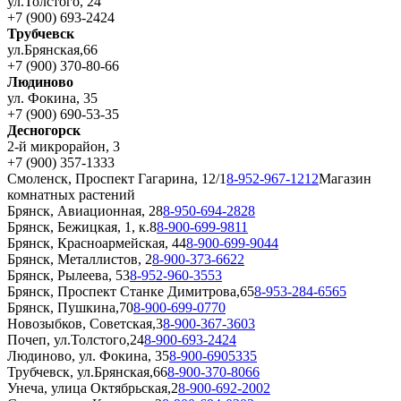
ул.Толстого, 24
+7 (900) 693-2424
Трубчевск
ул.Брянская,66
+7 (900) 370-80-66
Людиново
ул. Фокина, 35
+7 (900) 690-53-35
Десногорск
2-й микрорайон, 3
+7 (900) 357-1333
Смоленск, Проспект Гагарина, 12/1
8-952-967-1212
Магазин
комнатных растений
Брянск, Авиационная, 28
8-950-694-2828
Брянск, Бежицкая, 1, к.8
8-900-699-9811
Брянск, Красноармейская, 44
8-900-699-9044
Брянск, Металлистов, 2
8-900-373-6622
Брянск, Рылеева, 53
8-952-960-3553
Брянск, Проспект Станке Димитрова,65
8-953-284-6565
Брянск, Пушкина,70
8-900-699-0770
Новозыбков, Советская,3
8-900-367-3603
Почеп, ул.Толстого,24
8-900-693-2424
Людиново, ул. Фокина, 35
8-900-6905335
Трубчевск, ул.Брянская,66
8-900-370-8066
Унеча, улица Октябрьская,2
8-900-692-2002