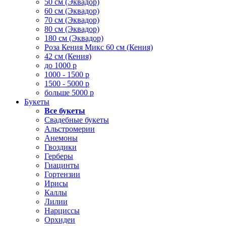
50 см (Эквадор)
60 см (Эквадор)
70 см (Эквадор)
80 см (Эквадор)
180 см (Эквадор)
Роза Кения Микс 60 см (Кения)
42 см (Кения)
до 1000 р
1000 - 1500 р
1500 - 5000 р
больше 5000 р
Букеты
Все букеты
Свадебные букеты
Альстромерии
Анемоны
Гвоздики
Герберы
Гиацинты
Гортензии
Ирисы
Каллы
Лилии
Нарциссы
Орхидеи