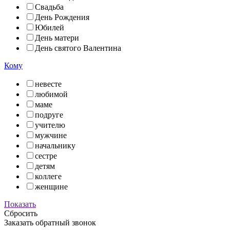
Свадьба
День Рождения
Юбилей
День матери
День святого Валентина
Кому
невесте
любимой
маме
подруге
учителю
мужчине
начальнику
сестре
детям
коллеге
женщине
Показать
Сбросить
Заказать обратный звонок