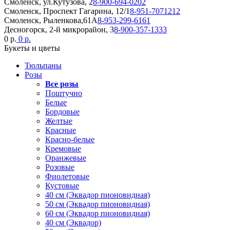
Смоленск, ул.Кутузова, 2
8-900-694-0202
Смоленск, Проспект Гагарина, 12/1
8-951-7071212
Смоленск, Рыленкова,61А
8-953-299-6161
Десногорск, 2-й микрорайон, 3
8-900-357-1333
0 р.
0 р.
Букеты и цветы
Тюльпаны
Розы
Все розы
Поштучно
Белые
Бордовые
Желтые
Красные
Красно-белые
Кремовые
Оранжевые
Розовые
Фиолетовые
Кустовые
40 см (Эквадор пионовидная)
50 см (Эквадор пионовидная)
60 см (Эквадор пионовидная)
40 см (Эквадор)