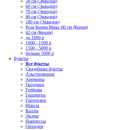
50 см (Эквадор)
60 см (Эквадор)
70 см (Эквадор)
80 см (Эквадор)
180 см (Эквадор)
Роза Кения Микс 60 см (Кения)
42 см (Кения)
до 1000 р
1000 - 1500 р
1500 - 5000 р
больше 5000 р
Букеты
Все букеты
Свадебные букеты
Альстромерии
Анемоны
Гвоздики
Герберы
Гиацинты
Гортензии
Ирисы
Каллы
Лилии
Нарциссы
Орхидеи