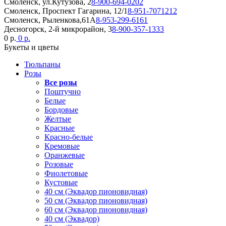
Смоленск, ул.Кутузова, 2
8-900-694-0202
Смоленск, Проспект Гагарина, 12/1
8-951-7071212
Смоленск, Рыленкова,61А
8-953-299-6161
Десногорск, 2-й микрорайон, 3
8-900-357-1333
0 р.
0 р.
Букеты и цветы
Тюльпаны
Розы
Все розы
Поштучно
Белые
Бордовые
Желтые
Красные
Красно-белые
Кремовые
Оранжевые
Розовые
Фиолетовые
Кустовые
40 см (Эквадор пионовидная)
50 см (Эквадор пионовидная)
60 см (Эквадор пионовидная)
40 см (Эквадор)