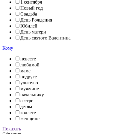
1 сентября
Новый год
Свадьба
День Рождения
Юбилей
День матери
День святого Валентина
Кому
невесте
любимой
маме
подруге
учителю
мужчине
начальнику
сестре
детям
коллеге
женщине
Показать