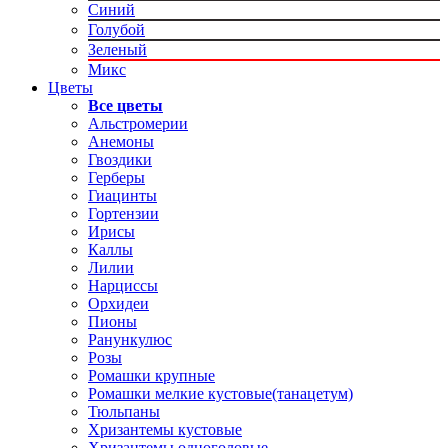
Синий
Голубой
Зеленый
Микс
Цветы
Все цветы
Альстромерии
Анемоны
Гвоздики
Герберы
Гиацинты
Гортензии
Ирисы
Каллы
Лилии
Нарциссы
Орхидеи
Пионы
Ранункулюс
Розы
Ромашки крупные
Ромашки мелкие кустовые(танацетум)
Тюльпаны
Хризантемы кустовые
Хризантемы одноголовые