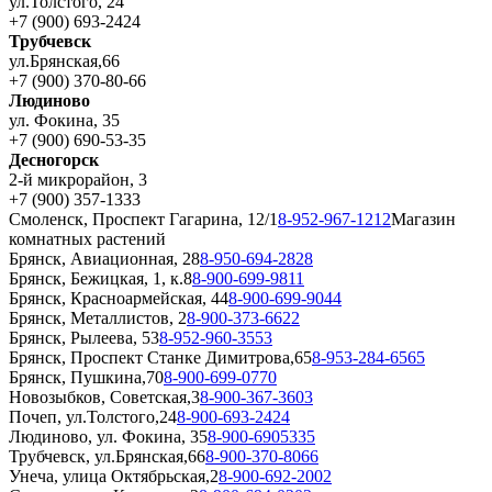
ул.Толстого, 24
+7 (900) 693-2424
Трубчевск
ул.Брянская,66
+7 (900) 370-80-66
Людиново
ул. Фокина, 35
+7 (900) 690-53-35
Десногорск
2-й микрорайон, 3
+7 (900) 357-1333
Смоленск, Проспект Гагарина, 12/1
8-952-967-1212
Магазин
комнатных растений
Брянск, Авиационная, 28
8-950-694-2828
Брянск, Бежицкая, 1, к.8
8-900-699-9811
Брянск, Красноармейская, 44
8-900-699-9044
Брянск, Металлистов, 2
8-900-373-6622
Брянск, Рылеева, 53
8-952-960-3553
Брянск, Проспект Станке Димитрова,65
8-953-284-6565
Брянск, Пушкина,70
8-900-699-0770
Новозыбков, Советская,3
8-900-367-3603
Почеп, ул.Толстого,24
8-900-693-2424
Людиново, ул. Фокина, 35
8-900-6905335
Трубчевск, ул.Брянская,66
8-900-370-8066
Унеча, улица Октябрьская,2
8-900-692-2002