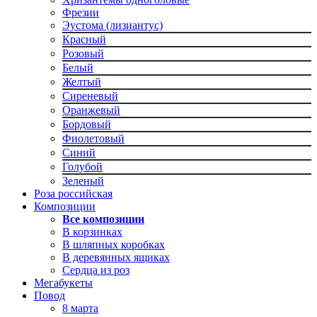
Фрезии
Эустома (лизиантус)
Красный
Розовый
Белый
Желтый
Сиреневый
Оранжевый
Бордовый
Фиолетовый
Синий
Голубой
Зеленый
Роза российская
Композиции
Все композиции
В корзинках
В шляпных коробках
В деревянных ящиках
Сердца из роз
Мегабукеты
Повод
8 марта