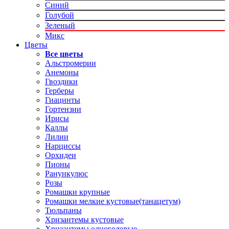
Синий
Голубой
Зеленый
Микс
Цветы
Все цветы
Альстромерии
Анемоны
Гвоздики
Герберы
Гиацинты
Гортензии
Ирисы
Каллы
Лилии
Нарциссы
Орхидеи
Пионы
Ранункулюс
Розы
Ромашки крупные
Ромашки мелкие кустовые(танацетум)
Тюльпаны
Хризантемы кустовые
Хризантемы одноголовые