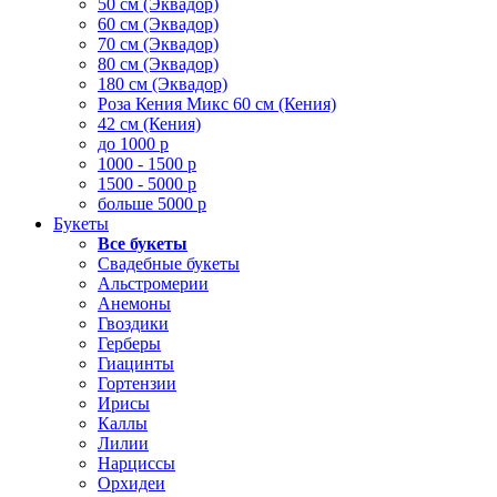
50 см (Эквадор)
60 см (Эквадор)
70 см (Эквадор)
80 см (Эквадор)
180 см (Эквадор)
Роза Кения Микс 60 см (Кения)
42 см (Кения)
до 1000 р
1000 - 1500 р
1500 - 5000 р
больше 5000 р
Букеты
Все букеты
Свадебные букеты
Альстромерии
Анемоны
Гвоздики
Герберы
Гиацинты
Гортензии
Ирисы
Каллы
Лилии
Нарциссы
Орхидеи