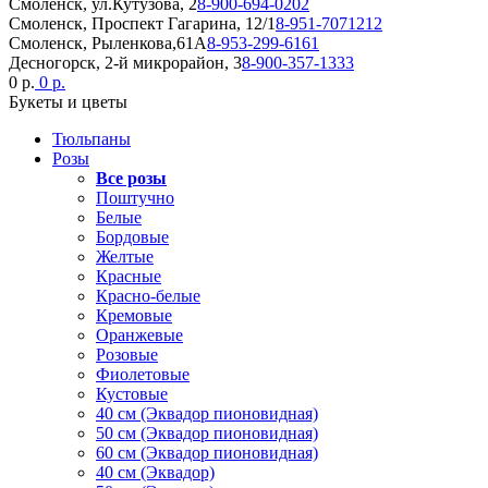
Смоленск, ул.Кутузова, 2
8-900-694-0202
Смоленск, Проспект Гагарина, 12/1
8-951-7071212
Смоленск, Рыленкова,61А
8-953-299-6161
Десногорск, 2-й микрорайон, 3
8-900-357-1333
0 р.
0 р.
Букеты и цветы
Тюльпаны
Розы
Все розы
Поштучно
Белые
Бордовые
Желтые
Красные
Красно-белые
Кремовые
Оранжевые
Розовые
Фиолетовые
Кустовые
40 см (Эквадор пионовидная)
50 см (Эквадор пионовидная)
60 см (Эквадор пионовидная)
40 см (Эквадор)