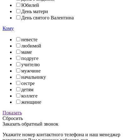
Юбилей
День матери
День святого Валентина
Кому
невесте
любимой
маме
подруге
учителю
мужчине
начальнику
сестре
детям
коллеге
женщине
Показать
Сбросить
Заказать обратный звонок
Укажите номер контактного телефона и наш менеджер