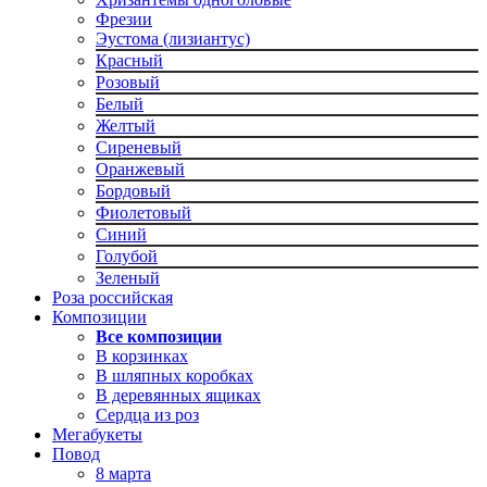
Фрезии
Эустома (лизиантус)
Красный
Розовый
Белый
Желтый
Сиреневый
Оранжевый
Бордовый
Фиолетовый
Синий
Голубой
Зеленый
Роза российская
Композиции
Все композиции
В корзинках
В шляпных коробках
В деревянных ящиках
Сердца из роз
Мегабукеты
Повод
8 марта