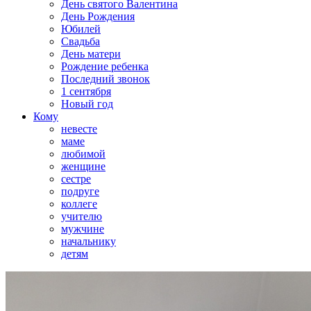
День святого Валентина
День Рождения
Юбилей
Свадьба
День матери
Рождение ребенка
Последний звонок
1 сентября
Новый год
Кому
невесте
маме
любимой
женщине
сестре
подруге
коллеге
учителю
мужчине
начальнику
детям