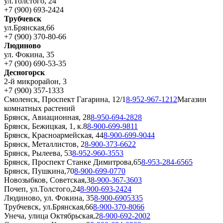
ул.Толстого, 24
+7 (900) 693-2424
Трубчевск
ул.Брянская,66
+7 (900) 370-80-66
Людиново
ул. Фокина, 35
+7 (900) 690-53-35
Десногорск
2-й микрорайон, 3
+7 (900) 357-1333
Смоленск, Проспект Гагарина, 12/1
8-952-967-1212
Магазин
комнатных растений
Брянск, Авиационная, 28
8-950-694-2828
Брянск, Бежицкая, 1, к.8
8-900-699-9811
Брянск, Красноармейская, 44
8-900-699-9044
Брянск, Металлистов, 2
8-900-373-6622
Брянск, Рылеева, 53
8-952-960-3553
Брянск, Проспект Станке Димитрова,65
8-953-284-6565
Брянск, Пушкина,70
8-900-699-0770
Новозыбков, Советская,3
8-900-367-3603
Почеп, ул.Толстого,24
8-900-693-2424
Людиново, ул. Фокина, 35
8-900-6905335
Трубчевск, ул.Брянская,66
8-900-370-8066
Унеча, улица Октябрьская,2
8-900-692-2002