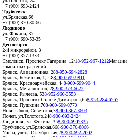
ул.Толстого, 24
+7 (900) 693-2424
Трубчевск
ул.Брянская,66
+7 (900) 370-80-66
Людиново
ул. Фокина, 35
+7 (900) 690-53-35
Десногорск
2-й микрорайон, 3
+7 (900) 357-1333
Смоленск, Проспект Гагарина, 12/1
8-952-967-1212
Магазин
комнатных растений
Брянск, Авиационная, 28
8-950-694-2828
Брянск, Бежицкая, 1, к.8
8-900-699-9811
Брянск, Красноармейская, 44
8-900-699-9044
Брянск, Металлистов, 2
8-900-373-6622
Брянск, Рылеева, 53
8-952-960-3553
Брянск, Проспект Станке Димитрова,65
8-953-284-6565
Брянск, Пушкина,70
8-900-699-0770
Новозыбков, Советская,3
8-900-367-3603
Почеп, ул.Толстого,24
8-900-693-2424
Людиново, ул. Фокина, 35
8-900-6905335
Трубчевск, ул.Брянская,66
8-900-370-8066
Унеча, улица Октябрьская,2
8-900-692-2002