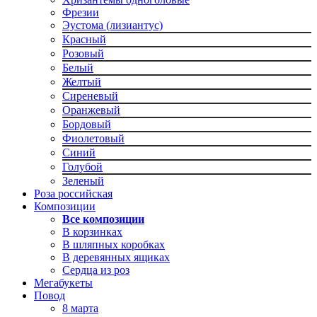
Фрезии
Эустома (лизиантус)
Красный
Розовый
Белый
Желтый
Сиреневый
Оранжевый
Бордовый
Фиолетовый
Синий
Голубой
Зеленый
Роза российская
Композиции
Все композиции
В корзинках
В шляпных коробках
В деревянных ящиках
Сердца из роз
Мегабукеты
Повод
8 марта