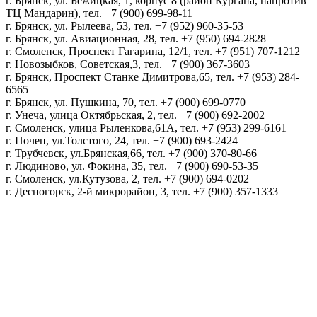
г. Брянск, ул. Бежицкая, 1, корпус 8 (район Кургана, напротив
ТЦ Мандарин), тел. +7 (900) 699-98-11
г. Брянск, ул. Рылеева, 53, тел. +7 (952) 960-35-53
г. Брянск, ул. Авиационная, 28, тел. +7 (950) 694-2828
г. Смоленск, Проспект Гагарина, 12/1, тел. +7 (951) 707-1212
г. Новозыбков, Советская,3, тел. +7 (900) 367-3603
г. Брянск, Проспект Станке Димитрова,65, тел. +7 (953) 284-
6565
г. Брянск, ул. Пушкина, 70, тел. +7 (900) 699-0770
г. Унеча, улица Октябрьская, 2, тел. +7 (900) 692-2002
г. Смоленск, улица Рыленкова,61А, тел. +7 (953) 299-6161
г. Почеп, ул.Толстого, 24, тел. +7 (900) 693-2424
г. Трубчевск, ул.Брянская,66, тел. +7 (900) 370-80-66
г. Людиново, ул. Фокина, 35, тел. +7 (900) 690-53-35
г. Смоленск, ул.Кутузова, 2, тел. +7 (900) 694-0202
г. Десногорск, 2-й микрорайон, 3, тел. +7 (900) 357-1333
Политика конфиденциальности
Пользовательское соглашение
Политика обработки персональных данных