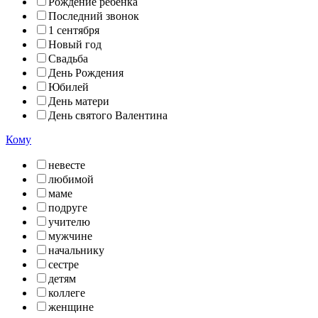
Рождение ребенка
Последний звонок
1 сентября
Новый год
Свадьба
День Рождения
Юбилей
День матери
День святого Валентина
Кому
невесте
любимой
маме
подруге
учителю
мужчине
начальнику
сестре
детям
коллеге
женщине