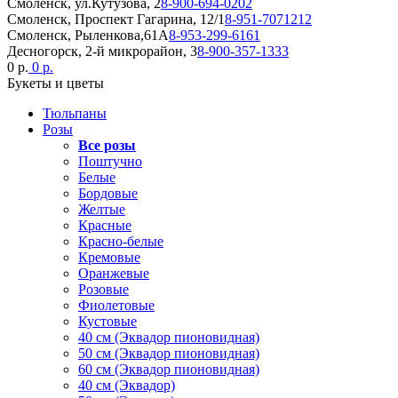
Смоленск, ул.Кутузова, 2
8-900-694-0202
Смоленск, Проспект Гагарина, 12/1
8-951-7071212
Смоленск, Рыленкова,61А
8-953-299-6161
Десногорск, 2-й микрорайон, 3
8-900-357-1333
0 р.
0 р.
Букеты и цветы
Тюльпаны
Розы
Все розы
Поштучно
Белые
Бордовые
Желтые
Красные
Красно-белые
Кремовые
Оранжевые
Розовые
Фиолетовые
Кустовые
40 см (Эквадор пионовидная)
50 см (Эквадор пионовидная)
60 см (Эквадор пионовидная)
40 см (Эквадор)