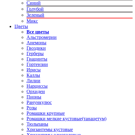
Синий
Голубой
Зеленый
Микс
Цветы
Все цветы
Альстромерии
Анемоны
Гвоздики
Герберы
Гиацинты
Гортензии
Ирисы
Каллы
Лилии
Нарциссы
Орхидеи
Пионы
Ранункулюс
Розы
Ромашки крупные
Ромашки мелкие кустовые(танацетум)
Тюльпаны
Хризантемы кустовые
Хризантемы одноголовые