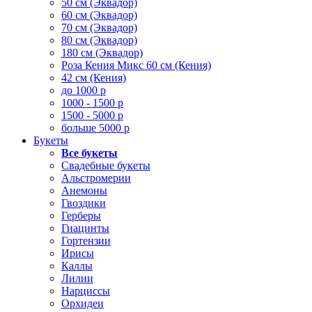
50 см (Эквадор)
60 см (Эквадор)
70 см (Эквадор)
80 см (Эквадор)
180 см (Эквадор)
Роза Кения Микс 60 см (Кения)
42 см (Кения)
до 1000 р
1000 - 1500 р
1500 - 5000 р
больше 5000 р
Букеты
Все букеты
Свадебные букеты
Альстромерии
Анемоны
Гвоздики
Герберы
Гиацинты
Гортензии
Ирисы
Каллы
Лилии
Нарциссы
Орхидеи