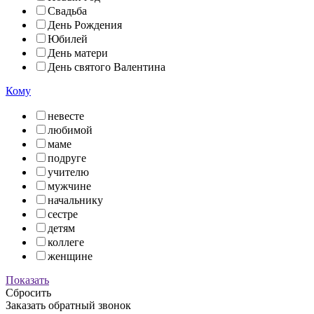
Свадьба
День Рождения
Юбилей
День матери
День святого Валентина
Кому
невесте
любимой
маме
подруге
учителю
мужчине
начальнику
сестре
детям
коллеге
женщине
Показать
Сбросить
Заказать обратный звонок