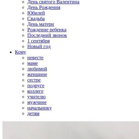
День святого Валентина
День Рождения
Юбилей
Свадьба
День матери
Рождение ребенка
Последний звонок
1 сентября
Новый год
Кому
невесте
маме
любимой
женщине
сестре
подруге
коллеге
учителю
мужчине
начальнику
детям