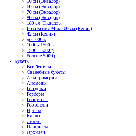
50 см (Эквадор)
60 см (Эквадор)
70 см (Эквадор)
80 см (Эквадор)
180 см (Эквадор)
Роза Кения Микс 60 см (Кения)
42 см (Кения)
до 1000 р
1000 - 1500 р
1500 - 5000 р
больше 5000 р
Букеты
Все букеты
Свадебные букеты
Альстромерии
Анемоны
Гвоздики
Герберы
Гиацинты
Гортензии
Ирисы
Каллы
Лилии
Нарциссы
Орхидеи