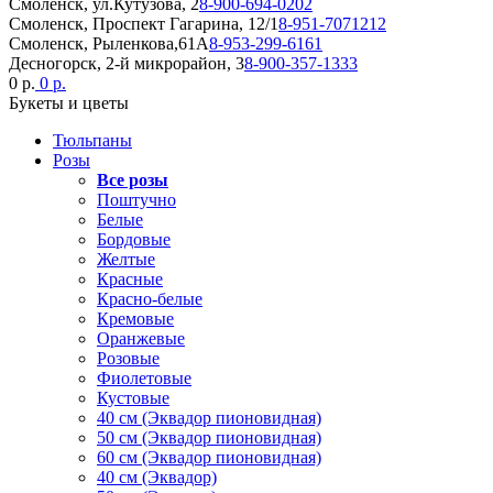
Смоленск, ул.Кутузова, 2
8-900-694-0202
Смоленск, Проспект Гагарина, 12/1
8-951-7071212
Смоленск, Рыленкова,61А
8-953-299-6161
Десногорск, 2-й микрорайон, 3
8-900-357-1333
0 р.
0 р.
Букеты и цветы
Тюльпаны
Розы
Все розы
Поштучно
Белые
Бордовые
Желтые
Красные
Красно-белые
Кремовые
Оранжевые
Розовые
Фиолетовые
Кустовые
40 см (Эквадор пионовидная)
50 см (Эквадор пионовидная)
60 см (Эквадор пионовидная)
40 см (Эквадор)