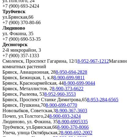
ул.Толстого, 24
+7 (900) 693-2424
Трубчевск
ул.Брянская,66
+7 (900) 370-80-66
Людиново
ул. Фокина, 35
+7 (900) 690-53-35
Десногорск
2-й микрорайон, 3
+7 (900) 357-1333
Смоленск, Проспект Гагарина, 12/1
8-952-967-1212
Магазин
комнатных растений
Брянск, Авиационная, 28
8-950-694-2828
Брянск, Бежицкая, 1, к.8
8-900-699-9811
Брянск, Красноармейская, 44
8-900-699-9044
Брянск, Металлистов, 2
8-900-373-6622
Брянск, Рылеева, 53
8-952-960-3553
Брянск, Проспект Станке Димитрова,65
8-953-284-6565
Брянск, Пушкина,70
8-900-699-0770
Новозыбков, Советская,3
8-900-367-3603
Почеп, ул.Толстого,24
8-900-693-2424
Людиново, ул. Фокина, 35
8-900-6905335
Трубчевск, ул.Брянская,66
8-900-370-8066
Унеча, улица Октябрьская,2
8-900-692-2002