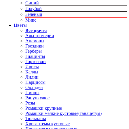
Синий
Голубой
Зеленый
Микс
Цветы
Все цветы
Альстромерии
Анемоны
Гвоздики
Герберы
Гиацинты
Гортензии
Ирисы
Каллы
Лилии
Нарциссы
Орхидеи
Пионы
Ранункулюс
Розы
Ромашки крупные
Ромашки мелкие кустовые(танацетум)
Тюльпаны
Хризантемы кустовые
Хризантемы одноголовые