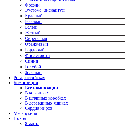
Фрезии
Эустома (лизиантус)
Красный
Розовый
Белый
Желтый
Сиреневый
Оранжевый
Бордовый
Фиолетовый
Синий
Голубой
Зеленый
Роза российская
Композиции
Все композиции
В корзинках
В шляпных коробках
В деревянных ящиках
Сердца из роз
Мегабукеты
Повод
8 марта