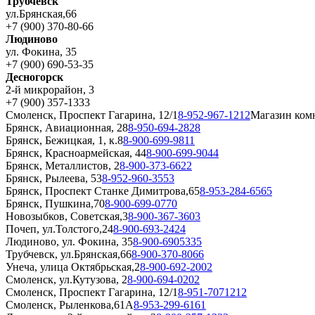
Трубчевск
ул.Брянская,66
+7 (900) 370-80-66
Людиново
ул. Фокина, 35
+7 (900) 690-53-35
Десногорск
2-й микрорайон, 3
+7 (900) 357-1333
Смоленск, Проспект Гагарина, 12/1
8-952-967-1212
Магазин ком
Брянск, Авиационная, 28
8-950-694-2828
Брянск, Бежицкая, 1, к.8
8-900-699-9811
Брянск, Красноармейская, 44
8-900-699-9044
Брянск, Металлистов, 2
8-900-373-6622
Брянск, Рылеева, 53
8-952-960-3553
Брянск, Проспект Станке Димитрова,65
8-953-284-6565
Брянск, Пушкина,70
8-900-699-0770
Новозыбков, Советская,3
8-900-367-3603
Почеп, ул.Толстого,24
8-900-693-2424
Людиново, ул. Фокина, 35
8-900-6905335
Трубчевск, ул.Брянская,66
8-900-370-8066
Унеча, улица Октябрьская,2
8-900-692-2002
Смоленск, ул.Кутузова, 2
8-900-694-0202
Смоленск, Проспект Гагарина, 12/1
8-951-7071212
Смоленск, Рыленкова,61А
8-953-299-6161