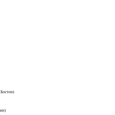
 Бостон)
ин)