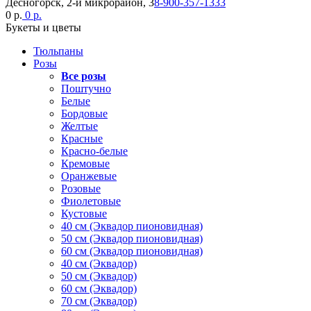
Десногорск, 2-й микрорайон, 3
8-900-357-1333
0 р.
0 р.
Букеты и цветы
Тюльпаны
Розы
Все розы
Поштучно
Белые
Бордовые
Желтые
Красные
Красно-белые
Кремовые
Оранжевые
Розовые
Фиолетовые
Кустовые
40 см (Эквадор пионовидная)
50 см (Эквадор пионовидная)
60 см (Эквадор пионовидная)
40 см (Эквадор)
50 см (Эквадор)
60 см (Эквадор)
70 см (Эквадор)