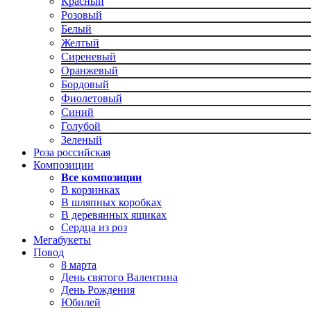
Красный
Розовый
Белый
Желтый
Сиреневый
Оранжевый
Бордовый
Фиолетовый
Синий
Голубой
Зеленый
Роза российская
Композиции
Все композиции
В корзинках
В шляпных коробках
В деревянных ящиках
Сердца из роз
Мегабукеты
Повод
8 марта
День святого Валентина
День Рождения
Юбилей