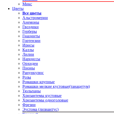
Микс
Цветы
Все цветы
Альстромерии
Анемоны
Гвоздики
Герберы
Гиацинты
Гортензии
Ирисы
Каллы
Лилии
Нарциссы
Орхидеи
Пионы
Ранункулюс
Розы
Ромашки крупные
Ромашки мелкие кустовые(танацетум)
Тюльпаны
Хризантемы кустовые
Хризантемы одноголовые
Фрезии
Эустома (лизиантус)