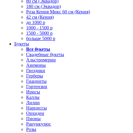
80 см (Эквадор)
180 см (Эквадор)
Роза Кения Микс 60 см (Кения)
42 см (Кения)
до 1000 р
1000 - 1500 р
1500 - 5000 р
больше 5000 р
Букеты
Все букеты
Свадебные букеты
Альстромерии
Анемоны
Гвоздики
Герберы
Гиацинты
Гортензии
Ирисы
Каллы
Лилии
Нарциссы
Орхидеи
Пионы
Ранункулюс
Розы