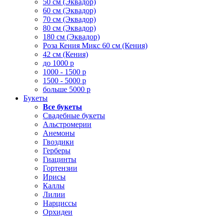
50 см (Эквадор)
60 см (Эквадор)
70 см (Эквадор)
80 см (Эквадор)
180 см (Эквадор)
Роза Кения Микс 60 см (Кения)
42 см (Кения)
до 1000 р
1000 - 1500 р
1500 - 5000 р
больше 5000 р
Букеты
Все букеты
Свадебные букеты
Альстромерии
Анемоны
Гвоздики
Герберы
Гиацинты
Гортензии
Ирисы
Каллы
Лилии
Нарциссы
Орхидеи