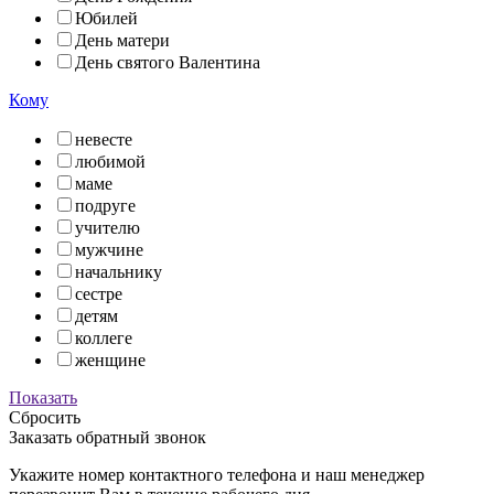
Юбилей
День матери
День святого Валентина
Кому
невесте
любимой
маме
подруге
учителю
мужчине
начальнику
сестре
детям
коллеге
женщине
Показать
Сбросить
Заказать обратный звонок
Укажите номер контактного телефона и наш менеджер