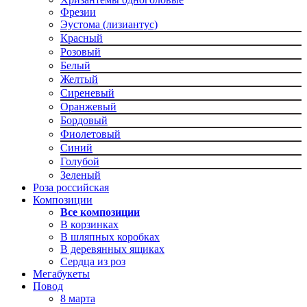
Фрезии
Эустома (лизиантус)
Красный
Розовый
Белый
Желтый
Сиреневый
Оранжевый
Бордовый
Фиолетовый
Синий
Голубой
Зеленый
Роза российская
Композиции
Все композиции
В корзинках
В шляпных коробках
В деревянных ящиках
Сердца из роз
Мегабукеты
Повод
8 марта