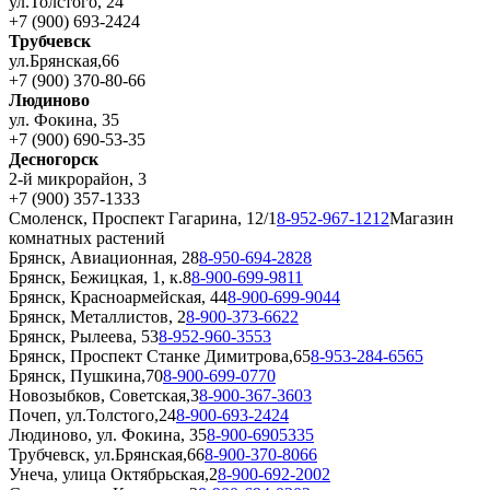
ул.Толстого, 24
+7 (900) 693-2424
Трубчевск
ул.Брянская,66
+7 (900) 370-80-66
Людиново
ул. Фокина, 35
+7 (900) 690-53-35
Десногорск
2-й микрорайон, 3
+7 (900) 357-1333
Смоленск, Проспект Гагарина, 12/1
8-952-967-1212
Магазин
комнатных растений
Брянск, Авиационная, 28
8-950-694-2828
Брянск, Бежицкая, 1, к.8
8-900-699-9811
Брянск, Красноармейская, 44
8-900-699-9044
Брянск, Металлистов, 2
8-900-373-6622
Брянск, Рылеева, 53
8-952-960-3553
Брянск, Проспект Станке Димитрова,65
8-953-284-6565
Брянск, Пушкина,70
8-900-699-0770
Новозыбков, Советская,3
8-900-367-3603
Почеп, ул.Толстого,24
8-900-693-2424
Людиново, ул. Фокина, 35
8-900-6905335
Трубчевск, ул.Брянская,66
8-900-370-8066
Унеча, улица Октябрьская,2
8-900-692-2002