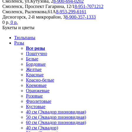
Смоленск, ул.Кутузова, 2
8-900-694-0202
Смоленск, Проспект Гагарина, 12/1
8-951-7071212
Смоленск, Рыленкова,61А
8-953-299-6161
Десногорск, 2-й микрорайон, 3
8-900-357-1333
0 р.
0 р.
Букеты и цветы
Тюльпаны
Розы
Все розы
Поштучно
Белые
Бордовые
Желтые
Красные
Красно-белые
Кремовые
Оранжевые
Розовые
Фиолетовые
Кустовые
40 см (Эквадор пионовидная)
50 см (Эквадор пионовидная)
60 см (Эквадор пионовидная)
40 см (Эквадор)