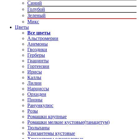
Синий
Голубой
Зеленый
Микс
Цветы
Все цветы
Альстромерии
Анемоны
Гвоздики
Герберы
Гиацинты
Гортензии
Ирисы
Каллы
Лилии
Нарциссы
Орхидеи
Пионы
Ранункулюс
Розы
Ромашки крупные
Ромашки мелкие кустовые(танацетум)
Тюльпаны
Хризантемы кустовые
Хризантемы одноголовые