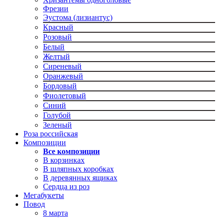
Фрезии
Эустома (лизиантус)
Красный
Розовый
Белый
Желтый
Сиреневый
Оранжевый
Бордовый
Фиолетовый
Синий
Голубой
Зеленый
Роза российская
Композиции
Все композиции
В корзинках
В шляпных коробках
В деревянных ящиках
Сердца из роз
Мегабукеты
Повод
8 марта