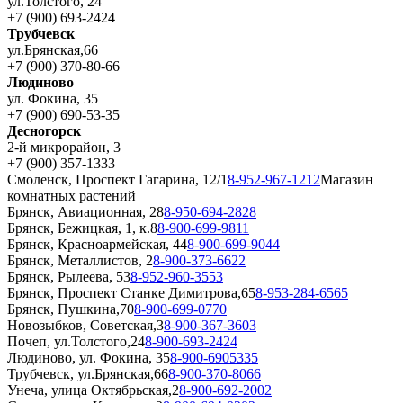
ул.Толстого, 24
+7 (900) 693-2424
Трубчевск
ул.Брянская,66
+7 (900) 370-80-66
Людиново
ул. Фокина, 35
+7 (900) 690-53-35
Десногорск
2-й микрорайон, 3
+7 (900) 357-1333
Смоленск, Проспект Гагарина, 12/1
8-952-967-1212
Магазин
комнатных растений
Брянск, Авиационная, 28
8-950-694-2828
Брянск, Бежицкая, 1, к.8
8-900-699-9811
Брянск, Красноармейская, 44
8-900-699-9044
Брянск, Металлистов, 2
8-900-373-6622
Брянск, Рылеева, 53
8-952-960-3553
Брянск, Проспект Станке Димитрова,65
8-953-284-6565
Брянск, Пушкина,70
8-900-699-0770
Новозыбков, Советская,3
8-900-367-3603
Почеп, ул.Толстого,24
8-900-693-2424
Людиново, ул. Фокина, 35
8-900-6905335
Трубчевск, ул.Брянская,66
8-900-370-8066
Унеча, улица Октябрьская,2
8-900-692-2002