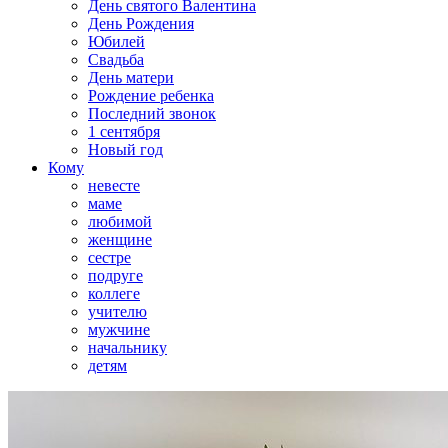
День святого Валентина
День Рождения
Юбилей
Свадьба
День матери
Рождение ребенка
Последний звонок
1 сентября
Новый год
Кому
невесте
маме
любимой
женщине
сестре
подруге
коллеге
учителю
мужчине
начальнику
детям