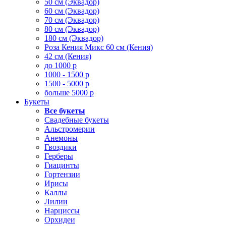
50 см (Эквадор)
60 см (Эквадор)
70 см (Эквадор)
80 см (Эквадор)
180 см (Эквадор)
Роза Кения Микс 60 см (Кения)
42 см (Кения)
до 1000 р
1000 - 1500 р
1500 - 5000 р
больше 5000 р
Букеты
Все букеты
Свадебные букеты
Альстромерии
Анемоны
Гвоздики
Герберы
Гиацинты
Гортензии
Ирисы
Каллы
Лилии
Нарциссы
Орхидеи