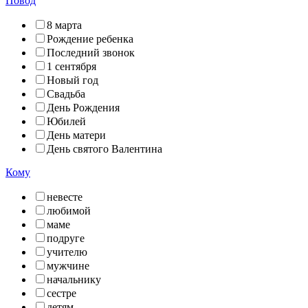
Повод
8 марта
Рождение ребенка
Последний звонок
1 сентября
Новый год
Свадьба
День Рождения
Юбилей
День матери
День святого Валентина
Кому
невесте
любимой
маме
подруге
учителю
мужчине
начальнику
сестре
детям