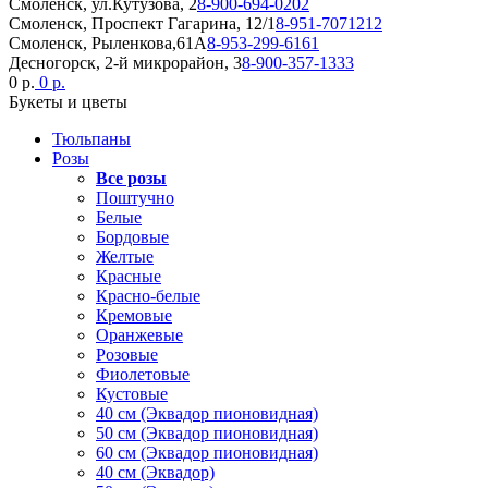
Смоленск, ул.Кутузова, 2
8-900-694-0202
Смоленск, Проспект Гагарина, 12/1
8-951-7071212
Смоленск, Рыленкова,61А
8-953-299-6161
Десногорск, 2-й микрорайон, 3
8-900-357-1333
0 р.
0 р.
Букеты и цветы
Тюльпаны
Розы
Все розы
Поштучно
Белые
Бордовые
Желтые
Красные
Красно-белые
Кремовые
Оранжевые
Розовые
Фиолетовые
Кустовые
40 см (Эквадор пионовидная)
50 см (Эквадор пионовидная)
60 см (Эквадор пионовидная)
40 см (Эквадор)