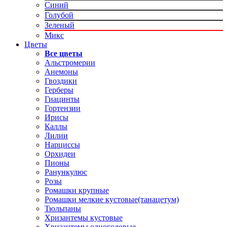
Синий
Голубой
Зеленый
Микс
Цветы
Все цветы
Альстромерии
Анемоны
Гвоздики
Герберы
Гиацинты
Гортензии
Ирисы
Каллы
Лилии
Нарциссы
Орхидеи
Пионы
Ранункулюс
Розы
Ромашки крупные
Ромашки мелкие кустовые(танацетум)
Тюльпаны
Хризантемы кустовые
Хризантемы одноголовые