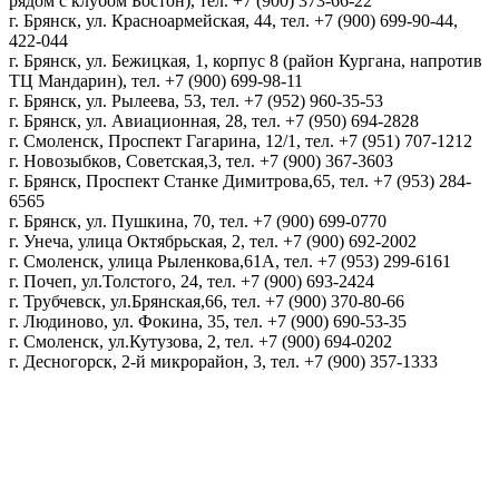
рядом с клубом Бостон), тел. +7 (900) 373-66-22
г. Брянск, ул. Красноармейская, 44, тел. +7 (900) 699-90-44,
422-044
г. Брянск, ул. Бежицкая, 1, корпус 8 (район Кургана, напротив
ТЦ Мандарин), тел. +7 (900) 699-98-11
г. Брянск, ул. Рылеева, 53, тел. +7 (952) 960-35-53
г. Брянск, ул. Авиационная, 28, тел. +7 (950) 694-2828
г. Смоленск, Проспект Гагарина, 12/1, тел. +7 (951) 707-1212
г. Новозыбков, Советская,3, тел. +7 (900) 367-3603
г. Брянск, Проспект Станке Димитрова,65, тел. +7 (953) 284-
6565
г. Брянск, ул. Пушкина, 70, тел. +7 (900) 699-0770
г. Унеча, улица Октябрьская, 2, тел. +7 (900) 692-2002
г. Смоленск, улица Рыленкова,61А, тел. +7 (953) 299-6161
г. Почеп, ул.Толстого, 24, тел. +7 (900) 693-2424
г. Трубчевск, ул.Брянская,66, тел. +7 (900) 370-80-66
г. Людиново, ул. Фокина, 35, тел. +7 (900) 690-53-35
г. Смоленск, ул.Кутузова, 2, тел. +7 (900) 694-0202
г. Десногорск, 2-й микрорайон, 3, тел. +7 (900) 357-1333
Политика конфиденциальности
Пользовательское соглашение
Политика обработки персональных данных