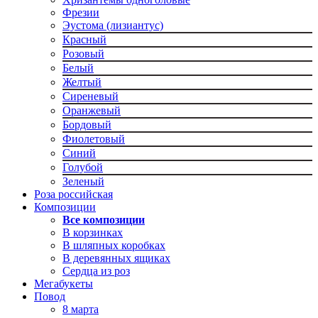
Фрезии
Эустома (лизиантус)
Красный
Розовый
Белый
Желтый
Сиреневый
Оранжевый
Бордовый
Фиолетовый
Синий
Голубой
Зеленый
Роза российская
Композиции
Все композиции
В корзинках
В шляпных коробках
В деревянных ящиках
Сердца из роз
Мегабукеты
Повод
8 марта