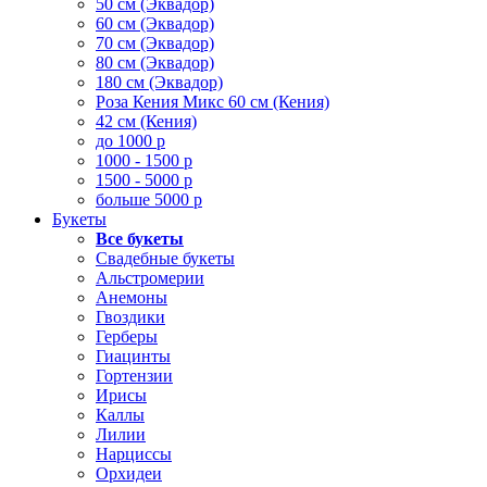
50 см (Эквадор)
60 см (Эквадор)
70 см (Эквадор)
80 см (Эквадор)
180 см (Эквадор)
Роза Кения Микс 60 см (Кения)
42 см (Кения)
до 1000 р
1000 - 1500 р
1500 - 5000 р
больше 5000 р
Букеты
Все букеты
Свадебные букеты
Альстромерии
Анемоны
Гвоздики
Герберы
Гиацинты
Гортензии
Ирисы
Каллы
Лилии
Нарциссы
Орхидеи