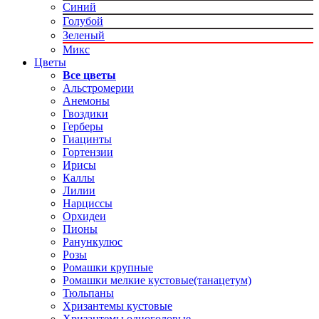
Синий
Голубой
Зеленый
Микс
Цветы
Все цветы
Альстромерии
Анемоны
Гвоздики
Герберы
Гиацинты
Гортензии
Ирисы
Каллы
Лилии
Нарциссы
Орхидеи
Пионы
Ранункулюс
Розы
Ромашки крупные
Ромашки мелкие кустовые(танацетум)
Тюльпаны
Хризантемы кустовые
Хризантемы одноголовые