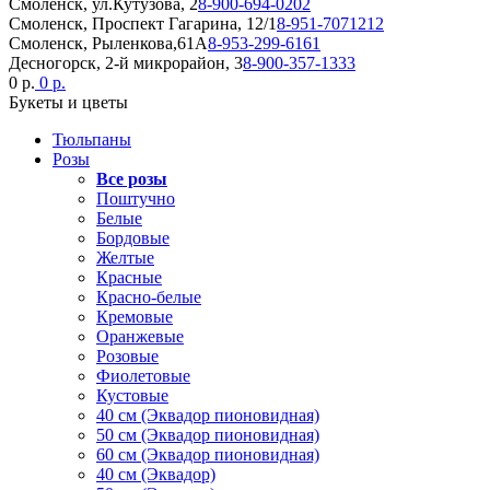
Смоленск, ул.Кутузова, 2
8-900-694-0202
Смоленск, Проспект Гагарина, 12/1
8-951-7071212
Смоленск, Рыленкова,61А
8-953-299-6161
Десногорск, 2-й микрорайон, 3
8-900-357-1333
0 р.
0 р.
Букеты и цветы
Тюльпаны
Розы
Все розы
Поштучно
Белые
Бордовые
Желтые
Красные
Красно-белые
Кремовые
Оранжевые
Розовые
Фиолетовые
Кустовые
40 см (Эквадор пионовидная)
50 см (Эквадор пионовидная)
60 см (Эквадор пионовидная)
40 см (Эквадор)