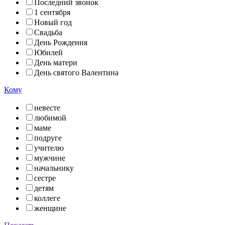
Последний звонок
1 сентября
Новый год
Свадьба
День Рождения
Юбилей
День матери
День святого Валентина
Кому
невесте
любимой
маме
подруге
учителю
мужчине
начальнику
сестре
детям
коллеге
женщине