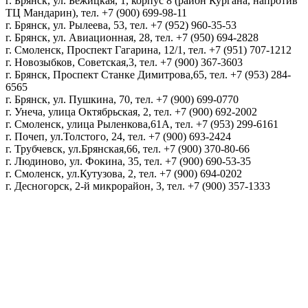
г. Брянск, ул. Бежицкая, 1, корпус 8 (район Кургана, напротив
ТЦ Мандарин), тел. +7 (900) 699-98-11
г. Брянск, ул. Рылеева, 53, тел. +7 (952) 960-35-53
г. Брянск, ул. Авиационная, 28, тел. +7 (950) 694-2828
г. Смоленск, Проспект Гагарина, 12/1, тел. +7 (951) 707-1212
г. Новозыбков, Советская,3, тел. +7 (900) 367-3603
г. Брянск, Проспект Станке Димитрова,65, тел. +7 (953) 284-
6565
г. Брянск, ул. Пушкина, 70, тел. +7 (900) 699-0770
г. Унеча, улица Октябрьская, 2, тел. +7 (900) 692-2002
г. Смоленск, улица Рыленкова,61А, тел. +7 (953) 299-6161
г. Почеп, ул.Толстого, 24, тел. +7 (900) 693-2424
г. Трубчевск, ул.Брянская,66, тел. +7 (900) 370-80-66
г. Людиново, ул. Фокина, 35, тел. +7 (900) 690-53-35
г. Смоленск, ул.Кутузова, 2, тел. +7 (900) 694-0202
г. Десногорск, 2-й микрорайон, 3, тел. +7 (900) 357-1333
Политика конфиденциальности
Пользовательское соглашение
Политика обработки персональных данных