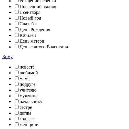
Рождение ребенка
Последний звонок
1 сентября
Новый год
Свадьба
День Рождения
Юбилей
День матери
День святого Валентина
Кому
невесте
любимой
маме
подруге
учителю
мужчине
начальнику
сестре
детям
коллеге
женщине