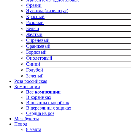
Фрезии
Эустома (лизиантус)
Красный
Розовый
Белый
Желтый
Сиреневый
Оранжевый
Бордовый
Фиолетовый
Синий
Голубой
Зеленый
Роза российская
Композиции
Все композиции
В корзинках
В шляпных коробках
В деревянных ящиках
Сердца из роз
Мегабукеты
Повод
8 марта