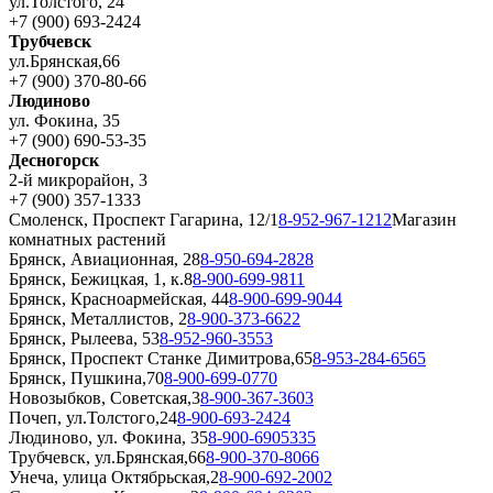
ул.Толстого, 24
+7 (900) 693-2424
Трубчевск
ул.Брянская,66
+7 (900) 370-80-66
Людиново
ул. Фокина, 35
+7 (900) 690-53-35
Десногорск
2-й микрорайон, 3
+7 (900) 357-1333
Смоленск, Проспект Гагарина, 12/1
8-952-967-1212
Магазин
комнатных растений
Брянск, Авиационная, 28
8-950-694-2828
Брянск, Бежицкая, 1, к.8
8-900-699-9811
Брянск, Красноармейская, 44
8-900-699-9044
Брянск, Металлистов, 2
8-900-373-6622
Брянск, Рылеева, 53
8-952-960-3553
Брянск, Проспект Станке Димитрова,65
8-953-284-6565
Брянск, Пушкина,70
8-900-699-0770
Новозыбков, Советская,3
8-900-367-3603
Почеп, ул.Толстого,24
8-900-693-2424
Людиново, ул. Фокина, 35
8-900-6905335
Трубчевск, ул.Брянская,66
8-900-370-8066
Унеча, улица Октябрьская,2
8-900-692-2002