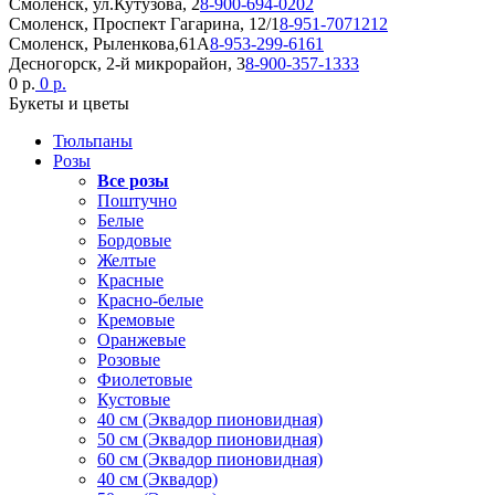
Смоленск, ул.Кутузова, 2
8-900-694-0202
Смоленск, Проспект Гагарина, 12/1
8-951-7071212
Смоленск, Рыленкова,61А
8-953-299-6161
Десногорск, 2-й микрорайон, 3
8-900-357-1333
0 р.
0 р.
Букеты и цветы
Тюльпаны
Розы
Все розы
Поштучно
Белые
Бордовые
Желтые
Красные
Красно-белые
Кремовые
Оранжевые
Розовые
Фиолетовые
Кустовые
40 см (Эквадор пионовидная)
50 см (Эквадор пионовидная)
60 см (Эквадор пионовидная)
40 см (Эквадор)