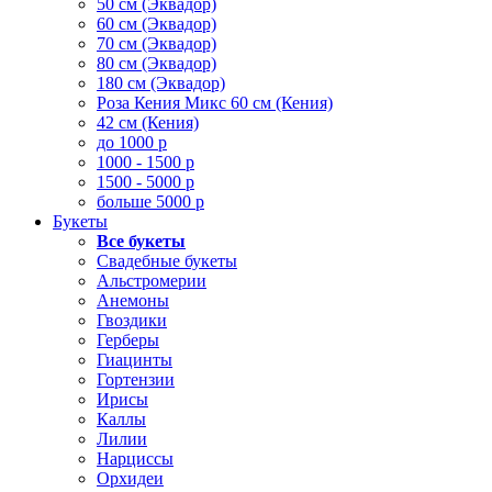
50 см (Эквадор)
60 см (Эквадор)
70 см (Эквадор)
80 см (Эквадор)
180 см (Эквадор)
Роза Кения Микс 60 см (Кения)
42 см (Кения)
до 1000 р
1000 - 1500 р
1500 - 5000 р
больше 5000 р
Букеты
Все букеты
Свадебные букеты
Альстромерии
Анемоны
Гвоздики
Герберы
Гиацинты
Гортензии
Ирисы
Каллы
Лилии
Нарциссы
Орхидеи