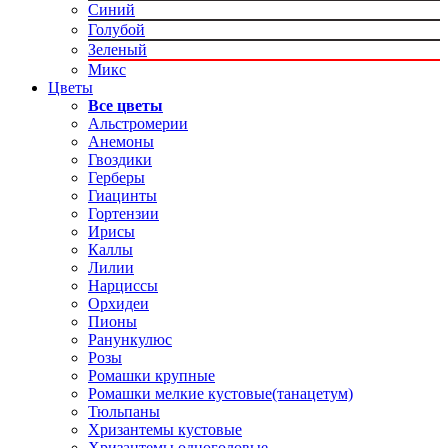
Синий
Голубой
Зеленый
Микс
Цветы
Все цветы
Альстромерии
Анемоны
Гвоздики
Герберы
Гиацинты
Гортензии
Ирисы
Каллы
Лилии
Нарциссы
Орхидеи
Пионы
Ранункулюс
Розы
Ромашки крупные
Ромашки мелкие кустовые(танацетум)
Тюльпаны
Хризантемы кустовые
Хризантемы одноголовые